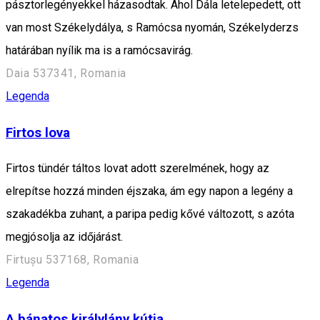
pásztorlegényekkel házasodtak. Ahol Dála letelepedett, ott
van most Székelydálya, s Ramócsa nyomán, Székelyderzs
határában nyílik ma is a ramócsavirág.
Daia 537341, Romania
Legenda
Firtos lova
Firtos tündér táltos lovat adott szerelmének, hogy az
elrepítse hozzá minden éjszaka, ám egy napon a legény a
szakadékba zuhant, a paripa pedig kővé változott, s azóta
megjósolja az időjárást.
Firtușu 537168, Romania
Legenda
A bánatos királylány kútja