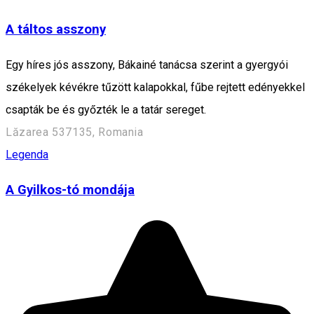
A táltos asszony
Egy híres jós asszony, Bákainé tanácsa szerint a gyergyói
székelyek kévékre tűzött kalapokkal, fűbe rejtett edényekkel
csapták be és győzték le a tatár sereget.
Lăzarea 537135, Romania
Legenda
A Gyilkos-tó mondája