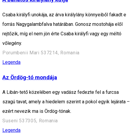
Csaba királyfi unokája, az árva királylány könnyeiből fakadt e
forrás Nagygalambfalva határában. Gonosz mostohája elől
rejtőzik, míg el nem jön érte Csaba királyfi vagy egy méltó
vőlegény.
Porumbenii Mari 537214, Romania
Legenda
Az Ördög-tó mondája
A Libán-tető közelében egy vadász fedezte fel a furcsa
szagú tavat, amely a hiedelem szerint a pokol egyik lejárata –
ezért nevezik ma is Ördög-tónak.
Suseni 537305, Romania
Legenda