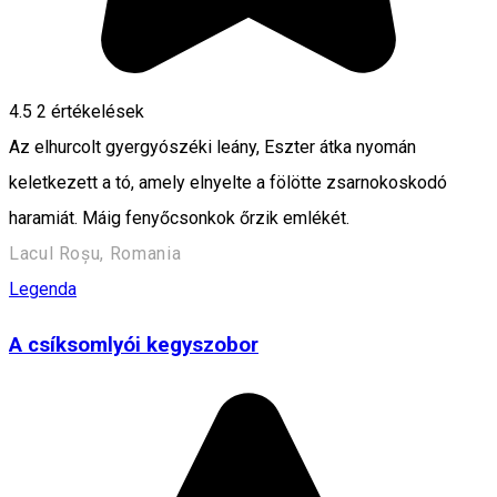
4.5
2
értékelések
Az elhurcolt gyergyószéki leány, Eszter átka nyomán
keletkezett a tó, amely elnyelte a fölötte zsarnokoskodó
haramiát. Máig fenyőcsonkok őrzik emlékét.
Lacul Roșu, Romania
Legenda
A csíksomlyói kegyszobor