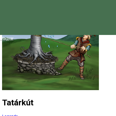
Magyar
Tatárkút