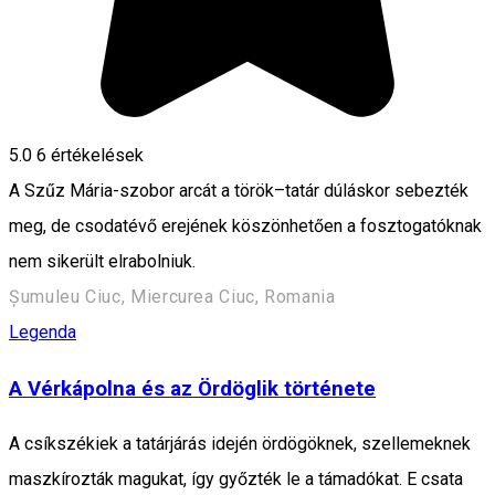
5.0
6
értékelések
A Szűz Mária-szobor arcát a török–tatár dúláskor sebezték
meg, de csodatévő erejének köszönhetően a fosztogatóknak
nem sikerült elrabolniuk.
Șumuleu Ciuc, Miercurea Ciuc, Romania
Legenda
A Vérkápolna és az Ördöglik története
A csíkszékiek a tatárjárás idején ördögöknek, szellemeknek
maszkírozták magukat, így győzték le a támadókat. E csata