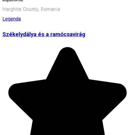
Harghita County, Romania
Legenda
Székelydálya és a ramócsavirág