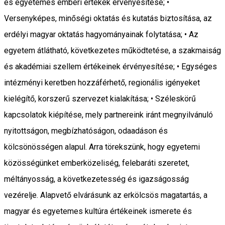
és egyetemes emberi értékek érvényesítése; •
Versenyképes, minőségi oktatás és kutatás biztosítása, az
erdélyi magyar oktatás hagyományainak folytatása; • Az
egyetem átlátható, következetes működtetése, a szakmaiság
és akadémiai szellem értékeinek érvényesítése; • Egységes
intézményi keretben hozzáférhető, regionális igényeket
kielégítő, korszerű szervezet kialakítása; • Széleskörű
kapcsolatok kiépítése, mely partnereink iránt megnyilvánuló
nyitottságon, megbízhatóságon, odaadáson és
kölcsönösségen alapul. Arra törekszünk, hogy egyetemi
közösségünket emberközeliség, felebaráti szeretet,
méltányosság, a következetesség és igazságosság
vezérelje. Alapvető elvárásunk az erkölcsös magatartás, a
magyar és egyetemes kultúra értékeinek ismerete és