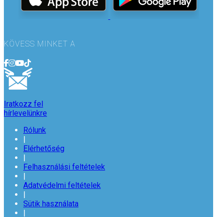
KÖVESS MINKET A
Iratkozz fel
hírlevelünkre
Rólunk
|
Elérhetőség
|
Felhasználási feltételek
|
Adatvédelmi feltételek
|
Sütik használata
|