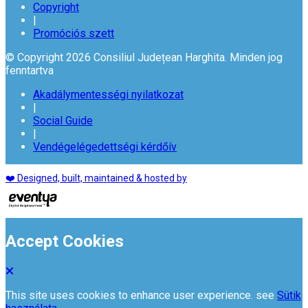
Copyright
|
Promóciós szett
© Copyright 2026 Consiliul Județean Harghita. Minden jog
fenntartva
Akadálymentességi nyilatkozat
|
Social Guide
|
Vendégelégedettségi kérdőív
❤️ Designed, built, maintained & hosted by
Accept Cookies
This site uses cookies to enhance user experience. see
Sütik