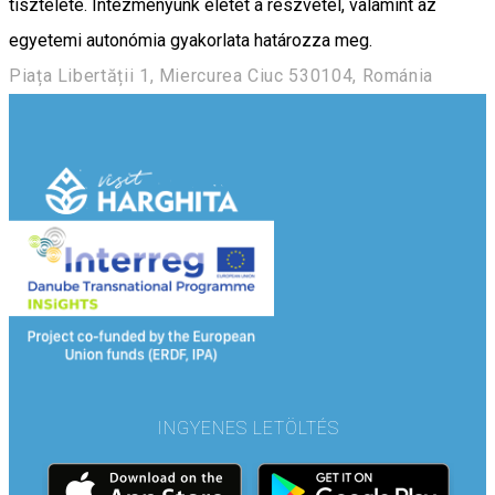
tisztelete. Intézményünk életét a részvétel, valamint az
egyetemi autonómia gyakorlata határozza meg.
Piața Libertății 1, Miercurea Ciuc 530104, Románia
INGYENES LETÖLTÉS