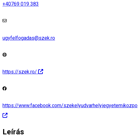
+40769 019 383
ugyfelfogadas@szek.ro
https://szek.ro/
https://www.facebook.com/szekelyudvarhelyiegyetemikozpon
Leírás