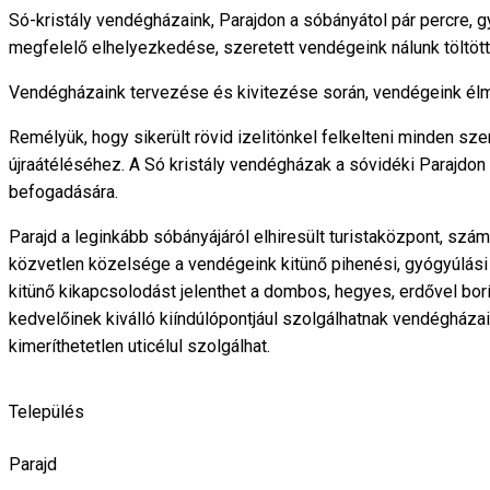
Só-kristály vendégházaink, Parajdon a sóbányátol pár percre, g
megfelelő elhelyezkedése, szeretett vendégeink nálunk töltött
Vendégházaink tervezése és kivitezése során, vendégeink élm
Remélyük, hogy sikerült rövid izelitönkel felkelteni minden s
újraátéléséhez. A Só kristály vendégházak a sóvidéki Parajdo
befogadására.
Parajd a leginkább sóbányájáról elhiresült turistaközpont, sz
közvetlen közelsége a vendégeink kitünő pihenési, gyógyúlás
kitünő kikapcsolodást jelenthet a dombos, hegyes, erdővel borí
kedvelőinek kiválló kiíndúlópontjául szolgálhatnak vendégházai
kimeríthetetlen uticélul szolgálhat.
Település
Parajd