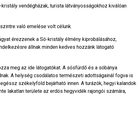
ó-kristály vendégházak, turista látványosságokhoz kiválóan
intre való emelése volt célunk.
vágyat érezzenek a Só-kristály élmény kiprobálásához,
rendelkezésre állnak minden kedves hozzánk látogató
kozza meg az ide látogatókat. A sósfürdő és a sóbánya
nak. A helység csodálatos természeti adottságainál fogva is
 egéssz székelyföld bejárható innen. A turázók, hegyi kalandok
te lakatlan területe az erdös hegyvidék rajongói számára,