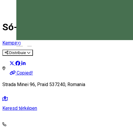
Só-Kristály vendégházaknál
Kemping
Magyar
Distribuie
Copied!
Strada Minei 96, Praid 537240, Romania
Keresd térképen