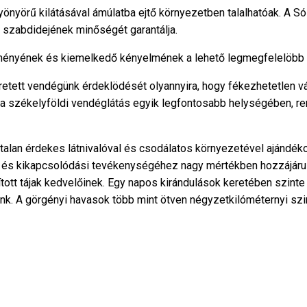
yönyörű kilátásával ámúlatba ejtő környezetben talalhatóak. A S
 szabdidejének minőségét garantálja.
ényének és kiemelkedő kényelmének a lehető legmegfelelöbb sz
zeretett vendégünk érdeklödését olyannyira, hogy fékezhetetlen 
n a székelyföldi vendéglátás egyik legfontosabb helységében, 
ámtalan érdekes látnivalóval és csodálatos környezetével ajándé
i és kikapcsolódási tevékenységéhez nagy mértékben hozzájárul
tott tájak kedvelőinek. Egy napos kirándulások keretében szinte
nk. A görgényi havasok több mint ötven négyzetkilóméternyi szin