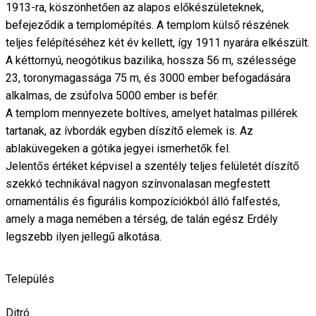
1913-ra, köszönhetően az alapos előkészületeknek,
befejeződik a templomépítés. A templom külső részének
teljes felépítéséhez két év kellett, így 1911 nyarára elkészült.
A kéttornyú, neogótikus bazilika, hossza 56 m, szélessége
23, toronymagassága 75 m, és 3000 ember befogadására
alkalmas, de zsúfolva 5000 ember is befér.
A templom mennyezete boltíves, amelyet hatalmas pillérek
tartanak, az ívbordák egyben díszítő elemek is. Az
ablaküvegeken a gótika jegyei ismerhetők fel.
Jelentős értéket képvisel a szentély teljes felületét díszítő
szekkó technikával nagyon színvonalasan megfestett
ornamentális és figurális kompozíciókból álló falfestés,
amely a maga nemében a térség, de talán egész Erdély
legszebb ilyen jellegű alkotása.
Település
Ditró