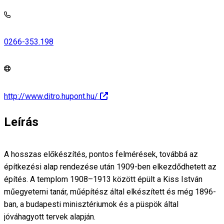
0266-353.198
http://www.ditro.hupont.hu/
Leírás
A hosszas előkészítés, pontos felmérések, továbbá az
építkezési alap rendezése után 1909-ben elkezdődhetett az
építés. A templom 1908–1913 között épült a Kiss István
műegyetemi tanár, műépítész által elkészített és még 1896-
ban, a budapesti minisztériumok és a püspök által
jóváhagyott tervek alapján.