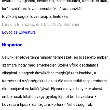
lovardai lovaglások, lovastúrák, zarándoklatok, tematikus utak,
lóról szóló- és lovas bemutatók, ló-asszisztált
tevékenységek, lovasterápia, hintózás.
Dârjiu, str. alszeg, nr.10, 537075, Romania
Lovaglás
Lovastúra
Hipparion
Célunk lehetővé tenni minden természet- és lószerető ember
számára, hogy megismerkedjen Székelyföld csodálatos
világával: a hegyek árnyékában megbújó rejtelmekkel, a
természeti szépségekkel, az itt élő nem hétköznapi emberek
életmódjával és kultúrájával. Eljusson olyan helyekre ahová
ember csak lóháton vagy gyalog léphet be. Lovastúra: •
Lovastúra típusa: csillagtúra, körtúra • Nehézségi fok: