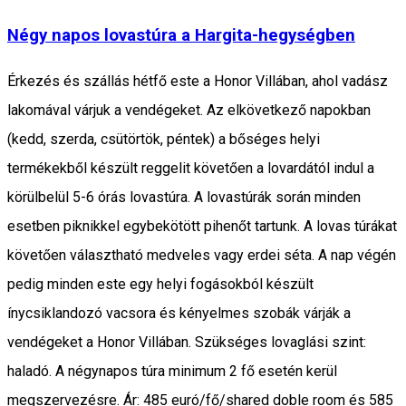
Négy napos lovastúra a Hargita-hegységben
Érkezés és szállás hétfő este a Honor Villában, ahol vadász
lakomával várjuk a vendégeket. Az elkövetkező napokban
(kedd, szerda, csütörtök, péntek) a bőséges helyi
termékekből készült reggelit követően a lovardától indul a
körülbelül 5-6 órás lovastúra. A lovastúrák során minden
esetben piknikkel egybekötött pihenőt tartunk. A lovas túrákat
követően választható medveles vagy erdei séta. A nap végén
pedig minden este egy helyi fogásokból készült
ínycsiklandozó vacsora és kényelmes szobák várják a
vendégeket a Honor Villában. Szükséges lovaglási szint:
haladó. A négynapos túra minimum 2 fő esetén kerül
megszervezésre. Ár: 485 euró/fő/shared doble room és 585