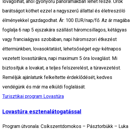
lovagolhat, ahol gyönyörű panorámákban lehet része. Örök
barátságot köthet ezzel a nagyszerű állattal és életreszóló
élményekkel gazdagodhat. Ár: 100 EUR/nap/fő. Az ár magába
foglalja 6 nap 5 ejszakára szállást háromcsillagos, kétágyas
vagy franciaágyas szobában, napi háromszori étkezést
éttermünkben, lovasoktatást, lehetsőséget egy-kétnapos
vezetett lovastúrákra, napi maximum 5 óra lovaglást. Mi
biztosítjuk a lovakat, a teljes felszerelést, a túravezetést.
Reméljük ajánlatunk felkeltette érdeklődését, kedves
vendégünk és már ma elküldi foglalását.
Turisztikai program
Lovastúra
Lovastúra esztenalátogatással
Program útvonala: Csíkszentdomokos – Pásztorbükk – Luka