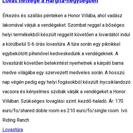
Lovas hétvége a Hargita-hegységben
Érkezés és szállás pénteken a Honor Villába, ahol vadász
lakomával várjuk a vendégeket. Szombat reggel a bőséges
helyi termékekből készült reggelit követően a lovardától indul
a körülbelül 5-6 órás lovastúra. A túra során egy piknikkel
egybekötött pihenővel kedveskedünk a vendégeknek. A
lovastúrát követően betekintést nyerhetnek a kárpáti barna
medve világába egy szervezett medveles során. A hosszú
nap végén pedig egy helyi fogásokból készült ínycsiklandozó
vacsora és kényelmes szobák várják a vendégeket a Honor
Villában. Szükséges lovaglási szint: kezdő-haladó. Ár: 170
euro/fo/shared doble room es 210 euro/fo/single room. Ivó
Riding Ranch
Lovastúra