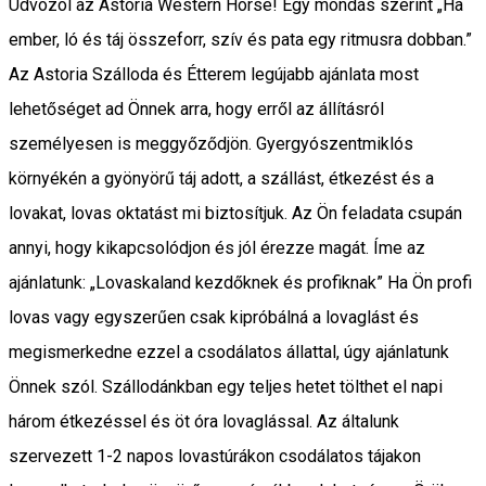
Üdvözöl az Astoria Western Horse! Egy mondás szerint „Ha
ember, ló és táj összeforr, szív és pata egy ritmusra dobban.”
Az Astoria Szálloda és Étterem legújabb ajánlata most
lehetőséget ad Önnek arra, hogy erről az állításról
személyesen is meggyőződjön. Gyergyószentmiklós
környékén a gyönyörű táj adott, a szállást, étkezést és a
lovakat, lovas oktatást mi biztosítjuk. Az Ön feladata csupán
annyi, hogy kikapcsolódjon és jól érezze magát. Íme az
ajánlatunk: „Lovaskaland kezdőknek és profiknak” Ha Ön profi
lovas vagy egyszerűen csak kipróbálná a lovaglást és
megismerkedne ezzel a csodálatos állattal, úgy ajánlatunk
Önnek szól. Szállodánkban egy teljes hetet tölthet el napi
három étkezéssel és öt óra lovaglással. Az általunk
szervezett 1-2 napos lovastúrákon csodálatos tájakon