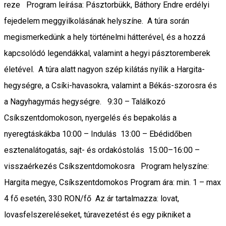
reze Program leírása: Pásztorbükk, Báthory Endre erdélyi
fejedelem meggyilkolásának helyszíne. A túra során
megismerkedünk a hely történelmi hátterével, és a hozzá
kapcsolódó legendákkal, valamint a hegyi pásztoremberek
életével. A túra alatt nagyon szép kilátás nyílik a Hargita-
hegységre, a Csíki-havasokra, valamint a Békás-szorosra és
a Nagyhagymás hegységre. 9:30 – Találkozó
Csíkszentdomokoson, nyergelés és bepakolás a
nyeregtáskákba 10:00 – Indulás 13:00 – Ebédidőben
esztenalátogatás, sajt- és ordakóstolás 15:00–16:00 –
visszaérkezés Csíkszentdomokosra Program helyszíne:
Hargita megye, Csíkszentdomokos Program ára: min. 1 – max
4 fő esetén, 330 RON/fő Az ár tartalmazza: lovat,
lovasfelszereléseket, túravezetést és egy pikniket a