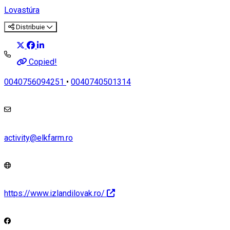
Lovastúra
Distribuie
Copied!
0040756094251
•
0040740501314
activity@elkfarm.ro
https://www.izlandilovak.ro/