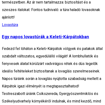
természetben. Az ár nem tartalmazza: biztosítást és a
szeszes italokat. Fontos tudnivaló: a túra haladó lovasoknak
ajánlott!
Lovastúra
Egy napos lovastúrák a Keleti-Kárpátokban
Fedezd fel lóháton a Keleti-Kárpátok völgyek és patakok által
szabdalt változatos, egyedülálló világát! A lombhullatók és
fenyvesek álatal körülzárt vadvirágos rétek és dús legelők
ideális feltételeket biztosítanak a lovaglás szerelmeseinek.
Napos túráink során a lovaglás nyújtotta szabadság mellett a
Kárpátok igazi élményét is megtapasztalhatod!
Testreszabott úráink Csíkszereda, Gyergyószentmiklós és
Székelyudvarhely környékéről indulnak, és mind kezdő, mind