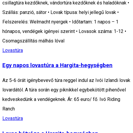
csillagtúra kezdőknek, vándortúra kezdőknek és haladóknak •
Szállás: panzió, sátor • Lovak típusa: helyi jellegű lovak •
Felszerelés: Welmacht nyergek • Időtartam: 1 napos – 1
hónapos, vendégek igényei szerint • Lovasok száma: 1-12 •
Csomagszállítás málhás lóval
Lovastúra
Egy napos lovastúra a Hargita-hegységben
Az 5-6 órát igénybevevő túra reggel indul az Ivói Izlandi lovak
lovardától. A túra során egy piknikkel egybekötött pihenővel
kedveskedünk a vendégeknek. Ár: 65 euro/ fő. Ivó Riding
Ranch
Lovastúra