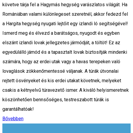
követve tárja fel a Hagymás hegység varászlatos világát. Ha
Romániában valami különlegeset szeretnél, akkor fedezd fel
a Hargita hegység nyugati lejtőit egy izlandi ló segítségével!
Ismerd meg és élvezd a barátságos, nyugodt és egyben
elszánt izlandi lovak jellegzetes jármódját, a töltöt! Ez az
egyedülálló jámód és a tapasztalt lovak biztosítják mindenki
számára, hogy az erdei utak vagy a havas terepeken való
lovaglások zökkenőmentessé váljanak. A túrák útvonalai
rejtett ösvényeket és kis erdei utakat követnek, melyeket
csakis a kétnyelvű túravezető ismer. A kiváló helyismeretnek
köszönhetően bennsőséges, testreszabott túrák is
garantálhatóak!
Bővebben