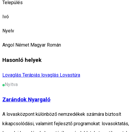
Település
Ivó
Nyelv
Angol
Német
Magyar
Román
Hasonló helyek
Lovaglás
Terápiás lovaglás
Lovastúra
Nyitva
Zarándok Nyargaló
A lovasközpont különböző nemzedékek számára biztosít
kikapcsolódási, valamint fejlesztő programokat: lovasoktatás,