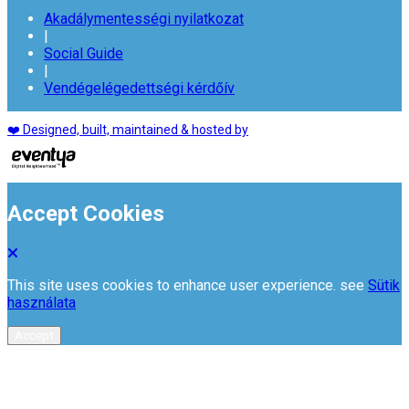
Akadálymentességi nyilatkozat
|
Social Guide
|
Vendégelégedettségi kérdőív
❤️ Designed, built, maintained & hosted by
Accept Cookies
This site uses cookies to enhance user experience. see
Sütik
használata
Accept