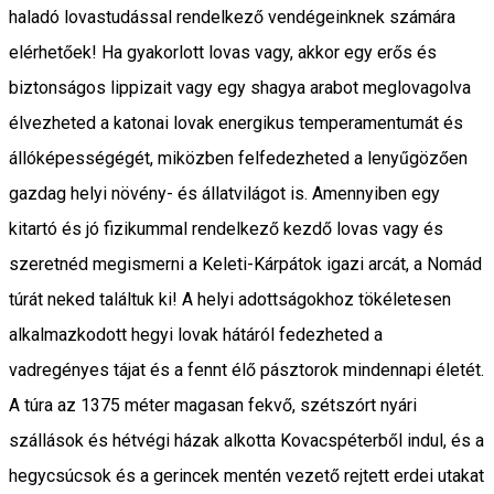
haladó lovastudással rendelkező vendégeinknek számára
elérhetőek! Ha gyakorlott lovas vagy, akkor egy erős és
biztonságos lippizait vagy egy shagya arabot meglovagolva
élvezheted a katonai lovak energikus temperamentumát és
állóképességégét, miközben felfedezheted a lenyűgözően
gazdag helyi növény- és állatvilágot is. Amennyiben egy
kitartó és jó fizikummal rendelkező kezdő lovas vagy és
szeretnéd megismerni a Keleti-Kárpátok igazi arcát, a Nomád
túrát neked találtuk ki! A helyi adottságokhoz tökéletesen
alkalmazkodott hegyi lovak hátáról fedezheted a
vadregényes tájat és a fennt élő pásztorok mindennapi életét.
A túra az 1375 méter magasan fekvő, szétszórt nyári
szállások és hétvégi házak alkotta Kovacspéterből indul, és a
hegycsúcsok és a gerincek mentén vezető rejtett erdei utakat