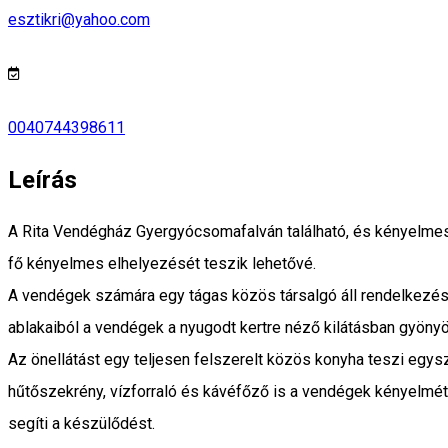
esztikri@yahoo.com
0040744398611
Leírás
A Rita Vendégház Gyergyócsomafalván található, és kényelmes,
fő kényelmes elhelyezését teszik lehetővé.
A vendégek számára egy tágas közös társalgó áll rendelkezésr
ablakaiból a vendégek a nyugodt kertre néző kilátásban gyöny
Az önellátást egy teljesen felszerelt közös konyha teszi eg
hűtőszekrény, vízforraló és kávéfőző is a vendégek kényelmét
segíti a készülődést.