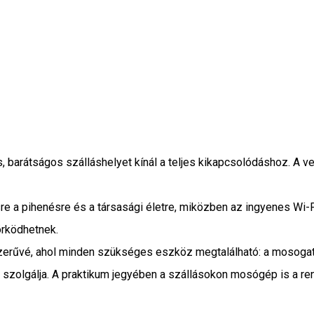
 barátságos szálláshelyet kínál a teljes kikapcsolódáshoz. A 
e a pihenésre és a társasági életre, miközben az ingyenes Wi-F
örködhetnek.
yszerűvé, ahol minden szükséges eszköz megtalálható: a mosog
 szolgálja. A praktikum jegyében a szállásokon mosógép is a re