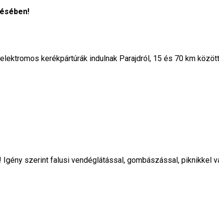
ésében!
lektromos kerékpártúrák indulnak Parajdról, 15 és 70 km között
y! Igény szerint falusi vendéglátással, gombászással, piknikkel v