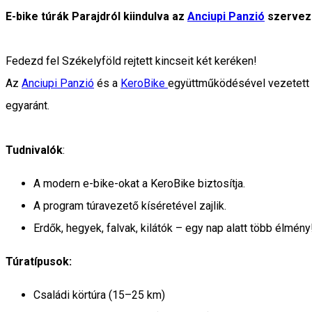
E-bike túrák Parajdról kiindulva az
Anciupi Panzió
szervez
Fedezd fel Székelyföld rejtett kincseit két keréken!
Az
Anciupi Panzió
és a
KeroBike
együttműködésével vezetett e
egyaránt.
Tudnivalók
:
A modern e-bike-okat a KeroBike biztosítja.
A program túravezető kíséretével zajlik.
Erdők, hegyek, falvak, kilátók – egy nap alatt több élmén
Túratípusok:
Családi körtúra (15–25 km)