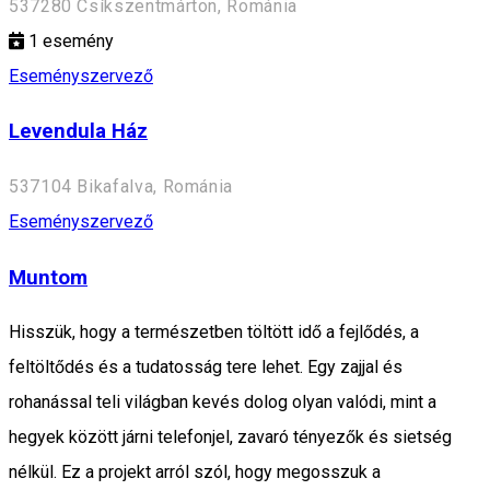
537280 Csíkszentmárton, Románia
1
esemény
Eseményszervező
Levendula Ház
537104 Bikafalva, Románia
Eseményszervező
Muntom
Hisszük, hogy a természetben töltött idő a fejlődés, a
feltöltődés és a tudatosság tere lehet. Egy zajjal és
rohanással teli világban kevés dolog olyan valódi, mint a
hegyek között járni telefonjel, zavaró tényezők és sietség
nélkül. Ez a projekt arról szól, hogy megosszuk a