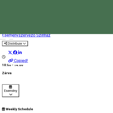
Csíki Játékszín - Csíkszereda
önkormányzati színháza
Eseményszervező
Színház
Magyar
Distribuie
Copied!
10:00 - 14:00
Zárva
Esemény
Weekly Schedule