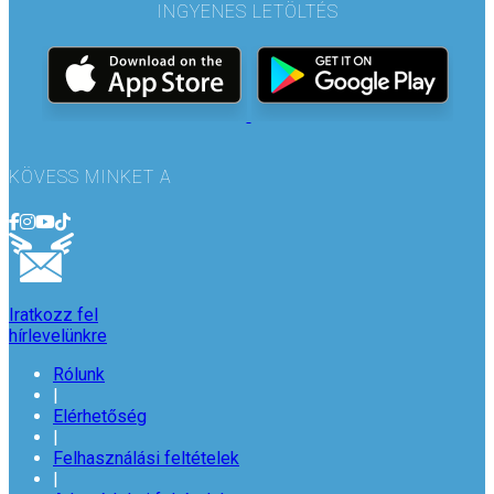
INGYENES LETÖLTÉS
KÖVESS MINKET A
Iratkozz fel
hírlevelünkre
Rólunk
|
Elérhetőség
|
Felhasználási feltételek
|