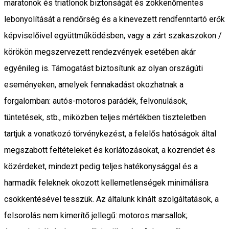
maratonok és triatlonok biztonságát és zökkenőmentes
lebonyolítását a rendőrség és a kinevezett rendfenntartó erők
képviselőivel együttműködésben, vagy a zárt szakaszokon /
körökön megszervezett rendezvények esetében akár
egyénileg is. Támogatást biztosítunk az olyan országúti
eseményeken, amelyek fennakadást okozhatnak a
forgalomban: autós-motoros parádék, felvonulások,
tüntetések, stb., miközben teljes mértékben tiszteletben
tartjuk a vonatkozó törvénykezést, a felelős hatóságok által
megszabott feltételeket és korlátozásokat, a közrendet és
közérdeket, mindezt pedig teljes hatékonysággal és a
harmadik feleknek okozott kellemetlenségek minimálisra
csökkentésével tesszük. Az általunk kínált szolgáltatások, a
felsorolás nem kimerítő jellegű: motoros marsallok;