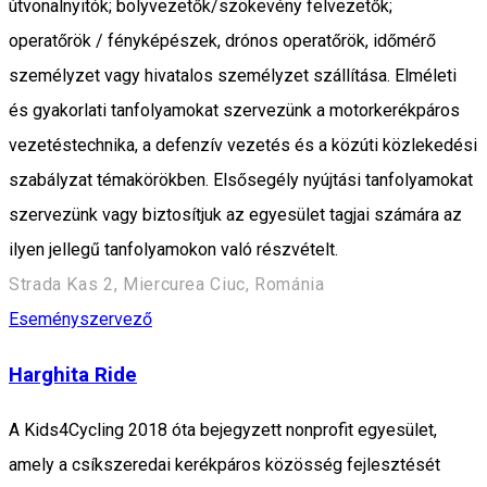
útvonalnyitók; bolyvezetők/szökevény felvezetők;
operatőrök / fényképészek, drónos operatőrök, időmérő
személyzet vagy hivatalos személyzet szállítása. Elméleti
és gyakorlati tanfolyamokat szervezünk a motorkerékpáros
vezetéstechnika, a defenzív vezetés és a közúti közlekedési
szabályzat témakörökben. Elsősegély nyújtási tanfolyamokat
szervezünk vagy biztosítjuk az egyesület tagjai számára az
ilyen jellegű tanfolyamokon való részvételt.
Strada Kas 2, Miercurea Ciuc, Románia
Eseményszervező
Harghita Ride
A Kids4Cycling 2018 óta bejegyzett nonprofit egyesület,
amely a csíkszeredai kerékpáros közösség fejlesztését