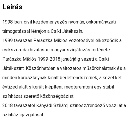
Leírás
1998-ban, civil kezdeményezés nyomán, önkormányzati
támogatással létrejön a Csíki Játékszín.
1999 tavaszán Parászka Miklós vezetésével elkezdődik a
csíkszeredai hivatásos magyar színjátszás története.
Parászka Miklós 1999-2018 januárjáig vezeti a Csíki
Játékszínt. Köszönhetően a változatos műsörkínálatnak és a
minden korosztálynak kínált bérletrendszernek, a közel két
évtized alatt sikerült kiépíteni, megteremteni egy stabil
színházat szerető közönségbázist.
2018 tavaszától Kányádi Szilárd, színész/rendező veszi át a
színház igazgatását.