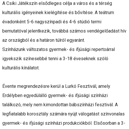
A Csíki Játékszín elsődleges célja a város és a térség
kulturális igényeinek kielégítése és bővítése. A teátrum
évadonként 5-6 nagyszínpadi és 4-6 stúdió termi
bemutatóval jelentkezik, továbbá számos vendégelőadást hív
az országból és a határon túlról egyaránt.
Színházunk változatos gyermek- és ifjúsági repertoárral
igyekszik színesebbé tenni a 3-18 éveseknek szóló
kulturális kínálatot.
Évente megrendezésre kerül a Lurkó Fesztivál, amely
Erdélyben egyedülálló gyermek- és ifjúsági színházi
találkozó, mely nem kimondottan bábszínházi fesztivál. A
legfiatalabb korosztály számára nyújt válogatást színvonalas
gyermek- és ifjúsági színházi produkciókból. Elsősorban a 3-