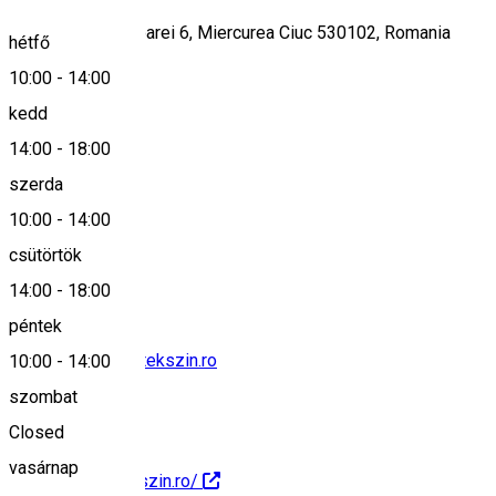
Bulevardul Timișoarei 6, Miercurea Ciuc 530102, Romania
hétfő
10:00
-
14:00
kedd
Keresd térképen
14:00
-
18:00
szerda
10:00
-
14:00
0040266310670
csütörtök
14:00
-
18:00
péntek
titkarsag@csikijatekszin.ro
10:00
-
14:00
szombat
Closed
vasárnap
https://csikijatekszin.ro/