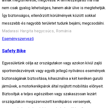
annak megismerése, megóvása. A természetjárás ma már
nem csak gyalog lehetséges, hanem akár ülve is megtehetjük.
Így biztonságos, ellenőrzött körülmények között sokkal
messzebb és nagyobb területet tudunk bejárni, megcsodálni.
Madarasi Hargita hegycsúcs, Románia
Eseményszervező
Safety Bike
Egyesületünk célja az országutakon vagy azokon kívül zajló
sportrendezvények vagy egyéb jellegű nyilvános események
biztonságának biztosítása, kihasználva a két keréken guruló
járművek, a motorkerékpárok által nyújtott mobilitás előnyeit.
Biztosítjuk a teljes egészében vagy szakaszosan lezárt
országutakon megszervezett kerékpáros versenyek,