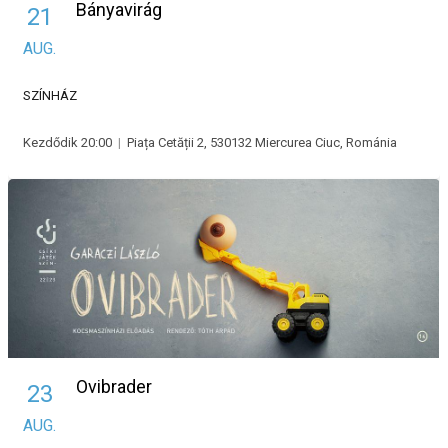
Bányavirág
21
AUG.
SZÍNHÁZ
Kezdődik 20:00
|
Piața Cetății 2, 530132 Miercurea Ciuc, Románia
Ovibrader
23
AUG.