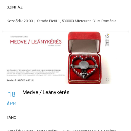
SZÍNHÁZ
Kezdődik 20:00
|
Strada Pieții 1, 530003 Miercurea Ciuc, Románia
Medve / Leánykérés
18
ÁPR.
TÁNC