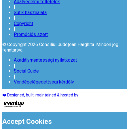
Adatvédelmi feltételek
|
Sütik használata
|
Copyright
|
Promóciós szett
© Copyright 2026 Consiliul Județean Harghita. Minden jog
fenntartva
Akadálymentességi nyilatkozat
|
Social Guide
|
Vendégelégedettségi kérdőív
❤️ Designed, built, maintained & hosted by
Accept Cookies