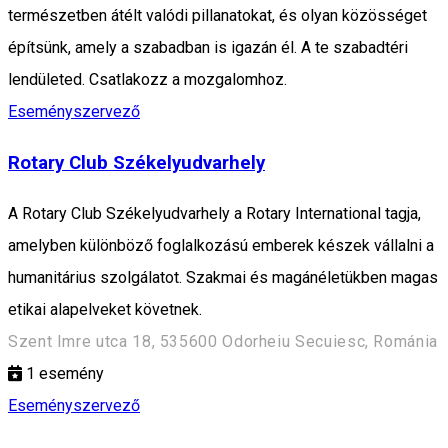
természetben átélt valódi pillanatokat, és olyan közösséget
építsünk, amely a szabadban is igazán él. A te szabadtéri
lendületed. Csatlakozz a mozgalomhoz.
Eseményszervező
Rotary Club Székelyudvarhely
A Rotary Club Székelyudvarhely a Rotary International tagja,
amelyben különböző foglalkozású emberek készek vállalni a
humanitárius szolgálatot. Szakmai és magánéletükben magas
etikai alapelveket követnek.
Szent Imre utca 18, 535600 Odorheiu Secuiesc, Románia
1
esemény
Eseményszervező