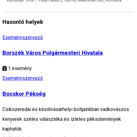
Kezdődik 19:00
|
Piața Cetății 2, 530132 Miercurea Ciuc, Románia
Hasonló helyek
Eseményszervező
Borszék Város Polgármesteri Hivatala
1
esemény
Eseményszervező
Bocskor Pékség
Csíkszeredai és kézdivásárhelyi boltjainkban vadkovászos
kenyerek széles választéka és ízletes péksütemények
kaphatók.