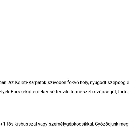
n. Az Keleti-Kárpátok szívében fekvő hely, nyugodt szépség és
yek Borszékot érdekessé teszik: természeti szépségét, történel
l 8+1 fős kisbusszal vagy személygépkocsikkal. Győződjünk meg