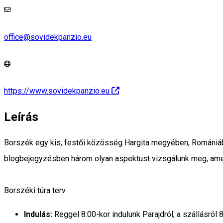
office@sovidekpanzio.eu
https://www.sovidekpanzio.eu
Leírás
Borszék egy kis, festői közösség Hargita megyében, Romániába
blogbejegyzésben három olyan aspektust vizsgálunk meg, amel
Borszéki túra terv
Indulás:
Reggel 8:00-kor indulunk Parajdról, a szállásró