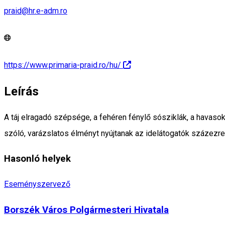
praid@hr.e-adm.ro
https://www.primaria-praid.ro/hu/
Leírás
A táj elragadó szépsége, a fehéren fénylő sósziklák, a havasokb
szóló, varázslatos élményt nyújtanak az idelátogatók százezre
Hasonló helyek
Eseményszervező
Borszék Város Polgármesteri Hivatala