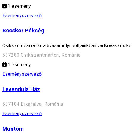
1
esemény
Eseményszervező
Bocskor Pékség
Csíkszeredai és kézdivásárhelyi boltjainkban vadkovászos ke
537280 Csíkszentmárton, Románia
1
esemény
Eseményszervező
Levendula Ház
537104 Bikafalva, Románia
Eseményszervező
Muntom