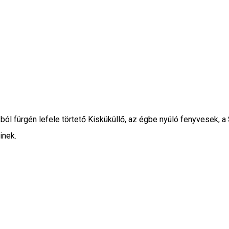
ól fürgén lefele törtető Kisküküllő, az égbe nyúló fenyvesek, a 
inek.