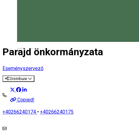
Magyar
Parajd önkormányzata
Eseményszervező
Distribuie
Copied!
+40266240174
•
+40266240175