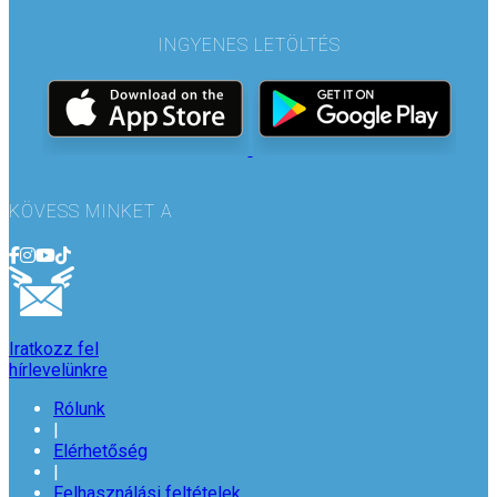
INGYENES LETÖLTÉS
KÖVESS MINKET A
Iratkozz fel
hírlevelünkre
Rólunk
|
Elérhetőség
|
Felhasználási feltételek