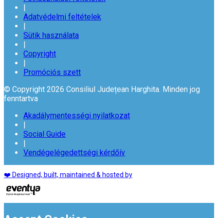
|
Adatvédelmi feltételek
|
Sütik használata
|
Copyright
|
Promóciós szett
© Copyright 2026 Consiliul Județean Harghita. Minden jog
fenntartva
Akadálymentességi nyilatkozat
|
Social Guide
|
Vendégelégedettségi kérdőív
❤️ Designed, built, maintained & hosted by