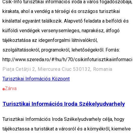
Csík-Info turisztikai információs iroda a város fogadószobája,
kirakata, ahol a vendég a térségi és országos turisztikai
kínálattal egyaránt találkozik. Alapvető feladata a belföldi és
külföldi vendégek versenysemleges, naprakész, átfogó
tájékoztatása az idegenforgalmi látnivalókról,
szolgáltatásokról, programokról, lehetőségekről. Forrás:
http://www.szereda.ro/#!hu/h/70/csikinfoturisztikaiinformacio
Piața Cetății 2, Miercurea Ciuc 530132, Romania
Turisztikai Információs Központ
Zárva
Turisztikai Információs Iroda Székelyudvarhely
Turisztikai Információs Iroda Székelyudvarhely célja, hogy
tájékoztassa a turistákat a városról és a környékről, kiemelve