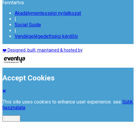
fenntartva
Akadálymentességi nyilatkozat
|
Social Guide
|
Vendégelégedettségi kérdőív
❤️ Designed, built, maintained & hosted by
Accept Cookies
This site uses cookies to enhance user experience. see
Sütik
használata
Accept