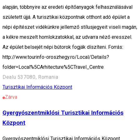
alapján, többnyire az eredeti építőanyagok felhasználásával
született újjá. A turisztikai központnak otthont adó épület a
népi építészet vidékünkre jellemző stílusjegyeit viseli magán,
a kékre meszelt homlokzatokkal, az udvarra néző eresszel.
Az épület belsejét népi bútorok fogják díszíteni. Forrás:
http://www.tourinfo-oroszhegy.ro/Local/Details?
folder=Local%5CArhitecture%5CTravel_Centre
Dealu 537080, Romania
Turisztikai Információs Központ
Zárva
Gyergyószentmiklósi Turisztikai Információs
Központ
Gyergyószentmiklósi Turisztikai Információs Központ