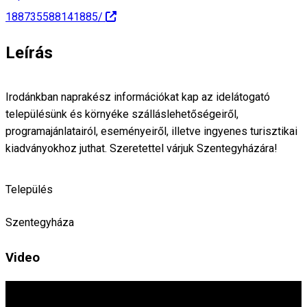
188735588141885/
Leírás
Irodánkban naprakész információkat kap az idelátogató
településünk és környéke szálláslehetőségeiről,
programajánlatairól, eseményeiről, illetve ingyenes turisztikai
kiadványokhoz juthat. Szeretettel várjuk Szentegyházára!
Település
Szentegyháza
Video