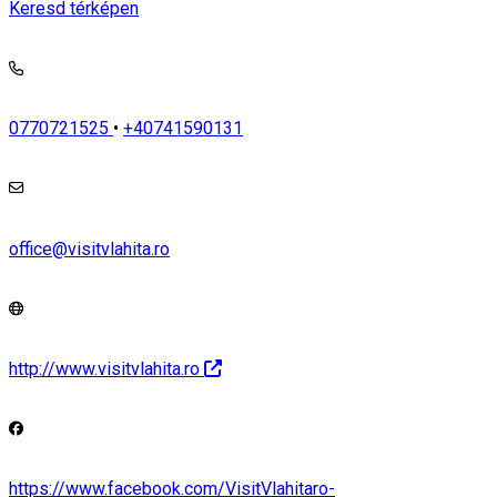
Keresd térképen
0770721525
•
+40741590131
office@visitvlahita.ro
http://www.visitvlahita.ro
https://www.facebook.com/VisitVlahitaro-