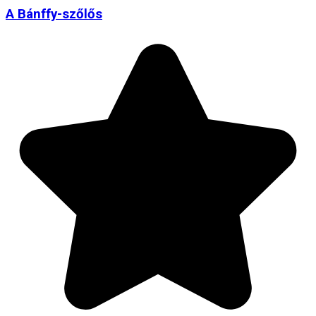
A Bánffy-szőlős