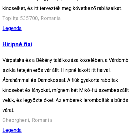
kincseiket, és itt tervezték meg következő rablásaikat.
Toplița 535700, Romania
Legenda
Hiripné fiai
Várpataka és a Békény találkozása közelében, a Várdomb
szikla tetején erős vár állt. Hiripné lakott itt fiaival,
Ábrahámmal és Damokossal. A fiúk gyakorta raboltak
kincseket és lányokat, mígnem két Mikó-fiú szembeszállt
velük, és legyőzte őket. Az emberek lerombolták a bűnös
várat.
Gheorgheni, Romania
Legenda