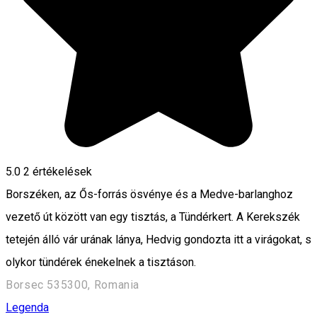
5.0
2
értékelések
Borszéken, az Ős-forrás ösvénye és a Medve-barlanghoz
vezető út között van egy tisztás, a Tündérkert. A Kerekszék
tetején álló vár urának lánya, Hedvig gondozta itt a virágokat, s
olykor tündérek énekelnek a tisztáson.
Borsec 535300, Romania
Legenda