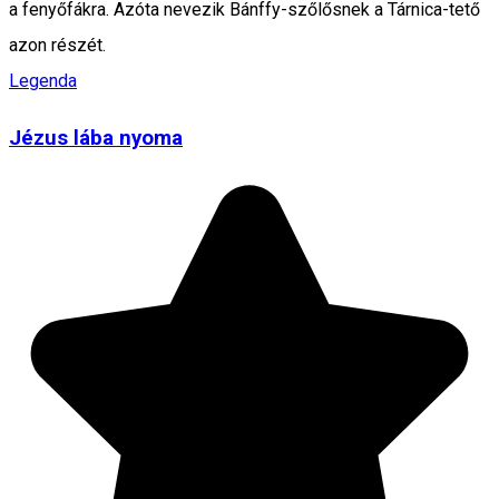
a fenyőfákra. Azóta nevezik Bánffy-szőlősnek a Tárnica-tető
azon részét.
Legenda
Jézus lába nyoma