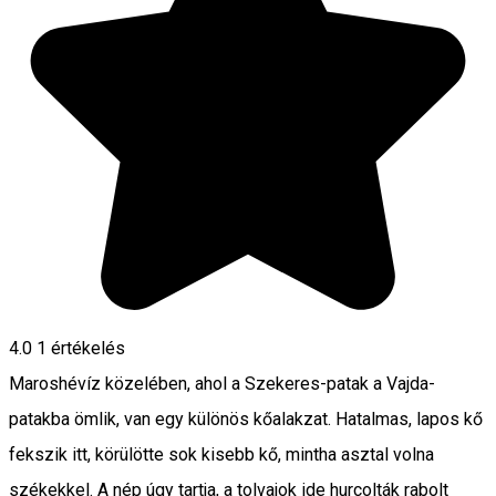
4.0
1 értékelés
Maroshévíz közelében, ahol a Szekeres-patak a Vajda-
patakba ömlik, van egy különös kőalakzat. Hatalmas, lapos kő
fekszik itt, körülötte sok kisebb kő, mintha asztal volna
székekkel. A nép úgy tartja, a tolvajok ide hurcolták rabolt