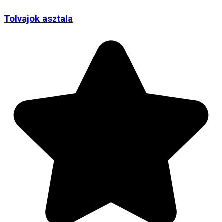
Tolvajok asztala