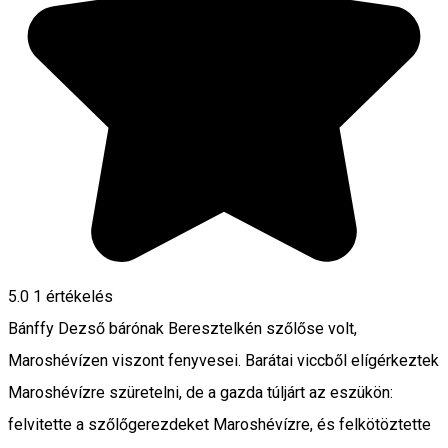
5.0
1 értékelés
Bánffy Dezső bárónak Beresztelkén szőlőse volt,
Maroshévízen viszont fenyvesei. Barátai viccből elígérkeztek
Maroshévízre szüretelni, de a gazda túljárt az eszükön:
felvitette a szőlőgerezdeket Maroshévízre, és felkötöztette