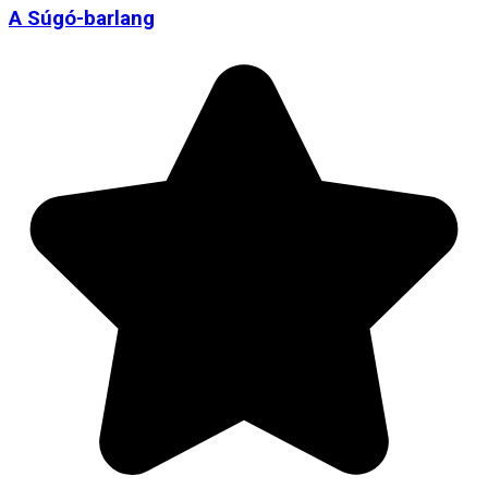
A Súgó-barlang