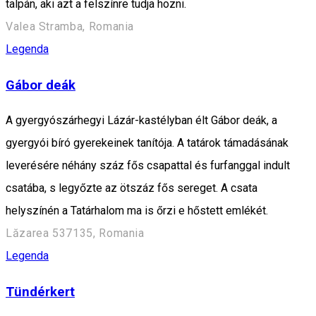
talpán, aki azt a felszínre tudja hozni.
Valea Stramba, Romania
Legenda
Gábor deák
A gyergyószárhegyi Lázár-kastélyban élt Gábor deák, a
gyergyói bíró gyerekeinek tanítója. A tatárok támadásának
leverésére néhány száz fős csapattal és furfanggal indult
csatába, s legyőzte az ötszáz fős sereget. A csata
helyszínén a Tatárhalom ma is őrzi e hőstett emlékét.
Lăzarea 537135, Romania
Legenda
Tündérkert