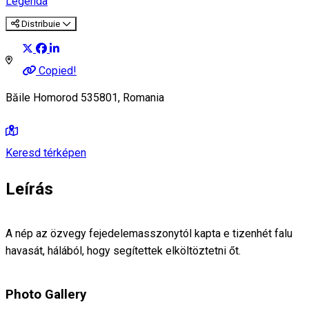
Legenda
Distribuie
Copied!
Băile Homorod 535801, Romania
Keresd térképen
Leírás
A nép az özvegy fejedelemasszonytól kapta e tizenhét falu
havasát, hálából, hogy segítettek elköltöztetni őt.
Photo Gallery