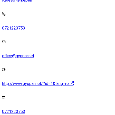
Keresd térképen
0721223753
office@gyopar.net
http://www.gyopar.net/?id=1&lang=ro
0721223753