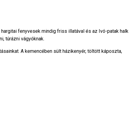
argitai fenyvesek mindig friss illatával és az Ivó-patak halk
i, túrázni vágyóknak.
tásainkat. A kemencében sült házikenyér, töltött káposzta,