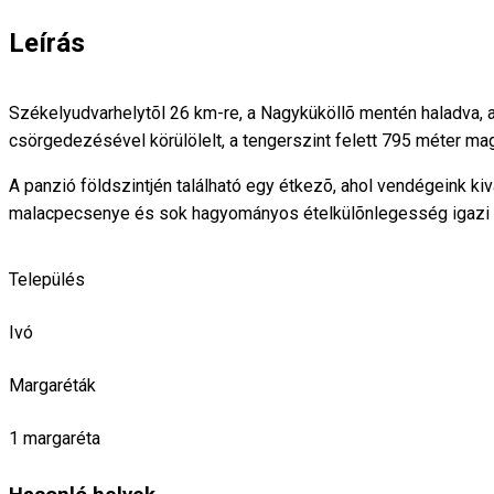
Leírás
Székelyudvarhelytõl 26 km-re, a Nagyküköllõ mentén haladva, az 
csörgedezésével körülölelt, a tengerszint felett 795 méter mag
A panzió földszintjén található egy étkezõ, ahol vendégeink kiv
malacpecsenye és sok hagyományos ételkülõnlegesség igazi “
Település
Ivó
Margaréták
1 margaréta