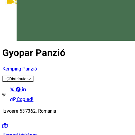
Magyar
Gyopar Panzió
Kemping
Panzió
Distribuie
Copied!
Izvoare 537362, Romania