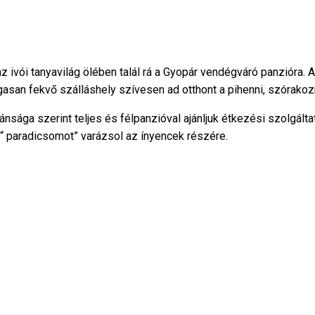
ivói tanyavilág ölében talál rá a Gyopár vendégváró panzióra. A h
asan fekvő szálláshely szívesen ad otthont a pihenni, szórakozn
ánsága szerint teljes és félpanzióval ajánljuk étkezési szolgálta
 paradicsomot” varázsol az ínyencek részére.