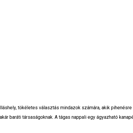
lláshely, tökéletes választás mindazok számára, akik pihenésr
, akár baráti társaságoknak. A tágas nappali egy ágyazható kanap