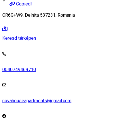
Copied!
CR6G+W9, Delnița 537231, Romania
Keresd térképen
0040749469710
novahouseapartments@gmail.com