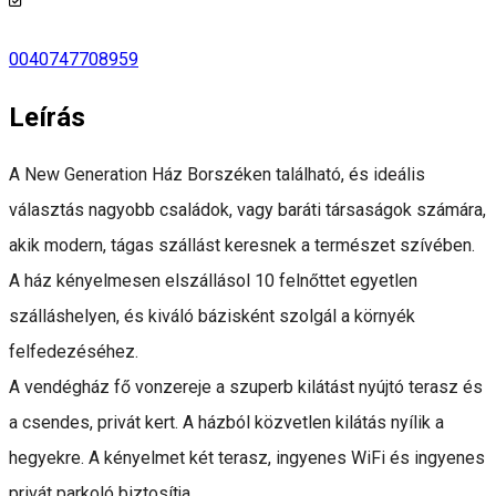
0040747708959
Leírás
A New Generation Ház Borszéken található, és ideális
választás nagyobb családok, vagy baráti társaságok számára,
akik modern, tágas szállást keresnek a természet szívében.
A ház kényelmesen elszállásol 10 felnőttet egyetlen
szálláshelyen, és kiváló bázisként szolgál a környék
felfedezéséhez.
A vendégház fő vonzereje a szuperb kilátást nyújtó terasz és
a csendes, privát kert. A házból közvetlen kilátás nyílik a
hegyekre. A kényelmet két terasz, ingyenes WiFi és ingyenes
privát parkoló biztosítja.