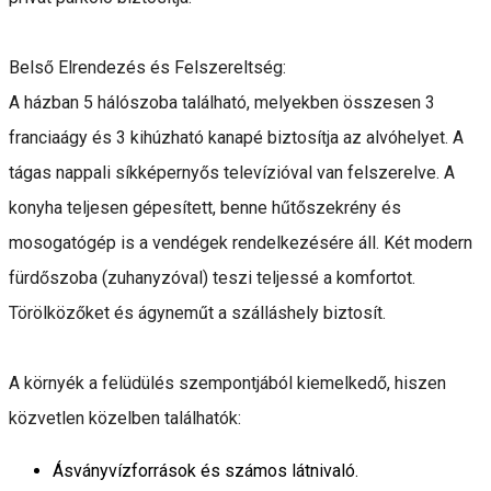
Belső Elrendezés és Felszereltség:
A házban 5 hálószoba található, melyekben összesen 3
franciaágy és 3 kihúzható kanapé biztosítja az alvóhelyet. A
tágas nappali síkképernyős televízióval van felszerelve. A
konyha teljesen gépesített, benne hűtőszekrény és
mosogatógép is a vendégek rendelkezésére áll. Két modern
fürdőszoba (zuhanyzóval) teszi teljessé a komfortot.
Törölközőket és ágyneműt a szálláshely biztosít.
A környék a felüdülés szempontjából kiemelkedő, hiszen
közvetlen közelben találhatók:
Ásványvízforrások és számos látnivaló.