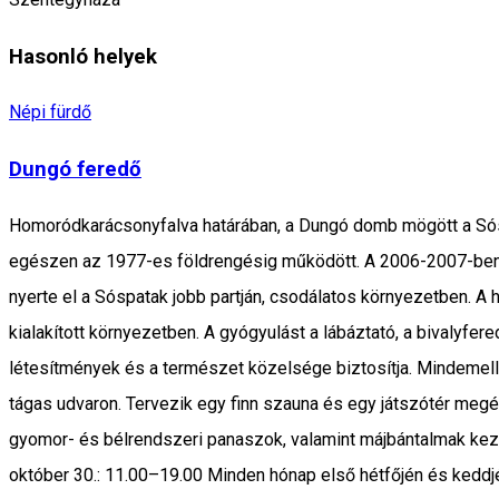
Hasonló helyek
Népi fürdő
Dungó feredő
Homoródkarácsonyfalva határában, a Dungó domb mögött a Sósp
egészen az 1977-es földrengésig működött. A 2006-2007-ben a 
nyerte el a Sóspatak jobb partján, csodálatos környezetben. A
kialakított környezetben. A gyógyulást a lábáztató, a bivalyfe
létesítmények és a természet közelsége biztosítja. Mindemelle
tágas udvaron. Tervezik egy finn szauna és egy játszótér megé
gyomor- és bélrendszeri panaszok, valamint májbántalmak kezelé
október 30.: 11.00–19.00 Minden hónap első hétfőjén és keddjé