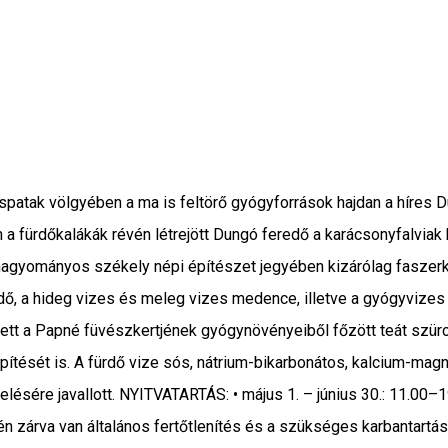
atak völgyében a ma is feltörő gyógyforrások hajdan a híres D
fürdőkalákák révén létrejött Dungó feredő a karácsonyfalviak h
 hagyományos székely népi építészet jegyében kizárólag faszerk
redő, a hideg vizes és meleg vizes medence, illetve a gyógyvizes
tt a Papné füvészkertjének gyógynövényeiből főzött teát szürcs
pítését is. A fürdő vize sós, nátrium-bikarbonátos, kalcium-ma
sére javallott. NYITVATARTÁS: • május 1. – június 30.: 11.00–19
n zárva van általános fertőtlenítés és a szükséges karbantartá