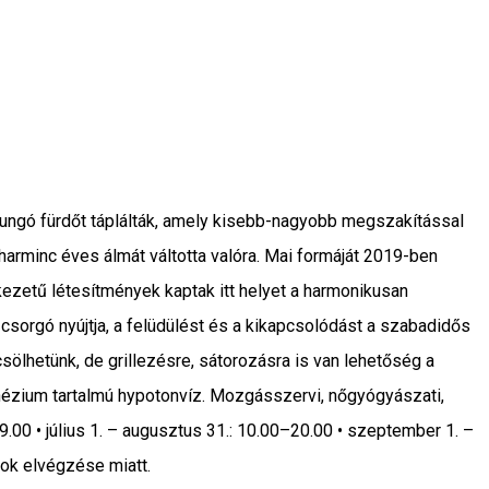
ungó fürdőt táplálták, amely kisebb-nagyobb megszakítással
arminc éves álmát váltotta valóra. Mai formáját 2019-ben
ezetű létesítmények kaptak itt helyet a harmonikusan
 csorgó nyújtja, a felüdülést és a kikapcsolódást a szabadidős
ölhetünk, de grillezésre, sátorozásra is van lehetőség a
gnézium tartalmú hypotonvíz. Mozgásszervi, nőgyógyászati,
.00 • július 1. – augusztus 31.: 10.00–20.00 • szeptember 1. –
sok elvégzése miatt.