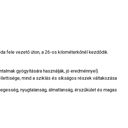
da fele vezető úton, a 26-os kilométerkőnél kezdődik.
ntalmak gyógyítására használják, jó eredménnyel).
ellettisége, mind a sziklás és síkságos részek váltakozása
idegesség, nyugtalanság, álmatlanság, érszűkület és magas