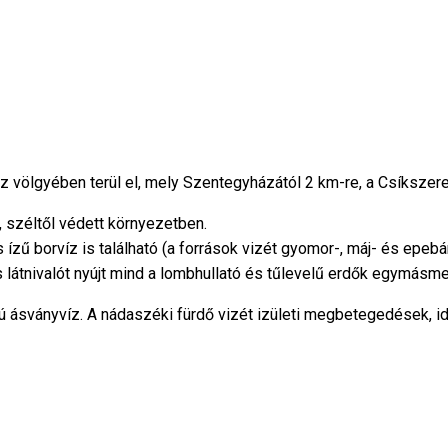
z völgyében terül el, mely Szentegyházától 2 km-re, a Csíkszere
, széltől védett környezetben.
ű borvíz is található (a források vizét gyomor-, máj- és epebá
s látnivalót nyújt mind a lombhullató és tűlevelű erdők egymásm
sú ásványvíz. A nádaszéki fürdő vizét izületi megbetegedések, 