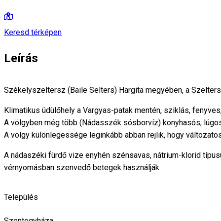
Keresd térképen
Leírás
Székelyszeltersz (Baile Selters) Hargita megyében, a Szelters
Klimatikus üdülőhely a Vargyas-patak mentén, sziklás, fenyves
A völgyben még több (Nádasszék sósborvíz) konyhasós, lúgos íz
A völgy különlegessége leginkább abban rejlik, hogy változato
A nádaszéki fürdő vize enyhén szénsavas, nátrium-klorid típu
vérnyomásban szenvedő betegek használják.
Település
Szentegyháza