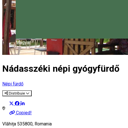
Magyar
Nádasszéki népi gyógyfürdő
Népi fürdő
Distribuie
Copied!
Vlăhița 535800, Romania