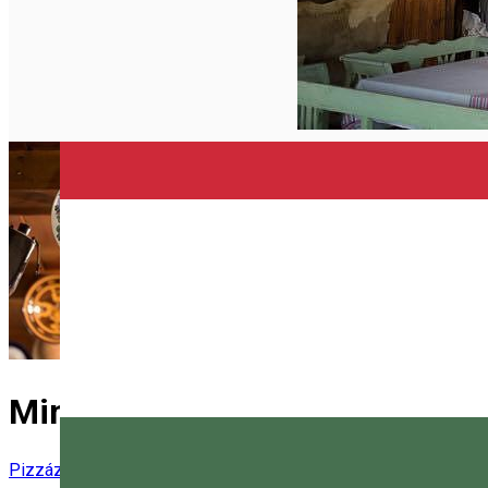
Minizoo étterem
Pizzázó