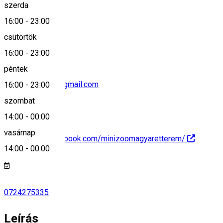
szerda
16:00
-
23:00
0040724275335
csütörtök
16:00
-
23:00
péntek
kurucz.elvira69@gmail.com
16:00
-
23:00
szombat
14:00
-
00:00
vasárnap
https://www.facebook.com/minizoomagyaretterem/
14:00
-
00:00
0724275335
Leírás