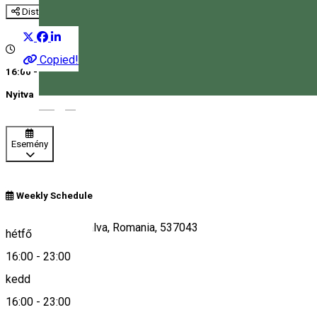
Distribuie
Copied!
16:00 - 23:00
Nyitva
Magyar
Esemény
Weekly Schedule
346.szám, Bankfalva, Romania, 537043
hétfő
16:00
-
23:00
kedd
Keresd térképen
16:00
-
23:00