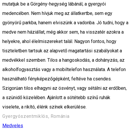
mutatjuk be a Görgény-hegység lábánál, a gyergyói
medencében. Nem hívjuk meg az állatkertbe, sem egy
gyönyörű parkba, hanem elviszünk a vadonba. Jó tudni, hogy a
medve nem háziállat, még akkor sem, ha visszatér azokra a
helyekre, ahol élelmiszereket talál. Nagyon fontos, hogy
tiszteletben tartsuk az alapvető magatartási szabályokat a
medvékkel szemben. Tilos a hangoskodás, a dohányzás, az
alkoholfogyasztás vagy a mobiltelefon használata. A telefon
használható fényképezőgépként, feltéve ha csendes.
Szigorúan tilos elhagyni az ösvényt, vagy sétálni az erdőben,
a szünidő közelében. Ajánlott a sötétebb színű ruhák
viselete, a rikító, élénk színek elkerülése.
Gyergyószentmiklós, Románia
Medveles