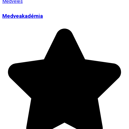
Medveles
Medveakadémia