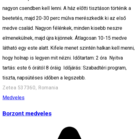
nagyon csendben kell lenni. A ház előtti tisztáson történik a
beetetés, majd 20-30 perc múlva merészkedik ki az első
medve család. Nagyon félénkek, minden kisebb neszre
elmenekülnek, majd újra kijönnek. Átlagosan 10-15 medve
látható egy este alatt. Kifele menet szintén halkan kell menni,
hogy holnap is legyen mit nézni. Időtartam: 2 óra Nyitva
tartás: este 6 órától 8 óráig Időjárás: Szabadtéri program,
tiszta, napsütéses időben a legszebb.
Zetea 537360, Romania
Medveles
Borzont medveles