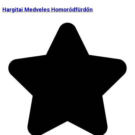
Hargitai Medveles Homoródfürdőn