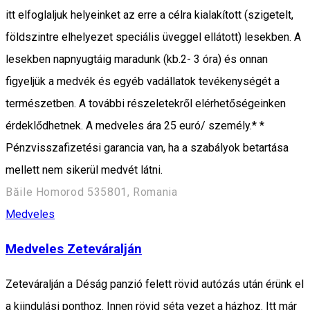
itt elfoglaljuk helyeinket az erre a célra kialakított (szigetelt,
földszintre elhelyezet speciális üveggel ellátott) lesekben. A
lesekben napnyugtáig maradunk (kb.2- 3 óra) és onnan
figyeljük a medvék és egyéb vadállatok tevékenységét a
természetben. A további részeletekről elérhetőségeinken
érdeklődhetnek. A medveles ára 25 euró/ személy.* *
Pénzvisszafizetési garancia van, ha a szabályok betartása
mellett nem sikerül medvét látni.
Băile Homorod 535801, Romania
Medveles
Medveles Zeteváralján
Zeteváralján a Déság panzió felett rövid autózás után érünk el
a kiindulási ponthoz. Innen rövid séta vezet a házhoz. Itt már