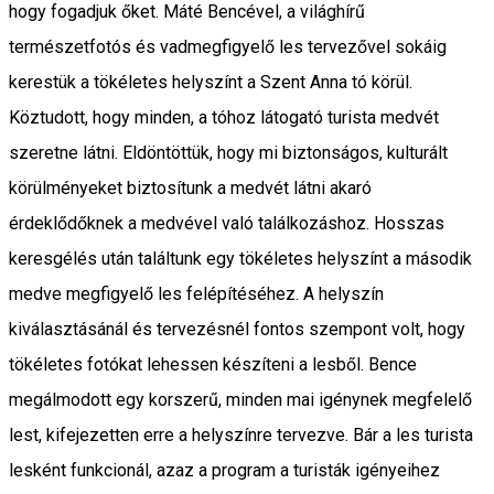
hogy fogadjuk őket. Máté Bencével, a világhírű
természetfotós és vadmegfigyelő les tervezővel sokáig
kerestük a tökéletes helyszínt a Szent Anna tó körül.
Köztudott, hogy minden, a tóhoz látogató turista medvét
szeretne látni. Eldöntöttük, hogy mi biztonságos, kulturált
körülményeket biztosítunk a medvét látni akaró
érdeklődőknek a medvével való találkozáshoz. Hosszas
keresgélés után találtunk egy tökéletes helyszínt a második
medve megfigyelő les felépítéséhez. A helyszín
kiválasztásánál és tervezésnél fontos szempont volt, hogy
tökéletes fotókat lehessen készíteni a lesből. Bence
megálmodott egy korszerű, minden mai igénynek megfelelő
lest, kifejezetten erre a helyszínre tervezve. Bár a les turista
lesként funkcionál, azaz a program a turisták igényeihez