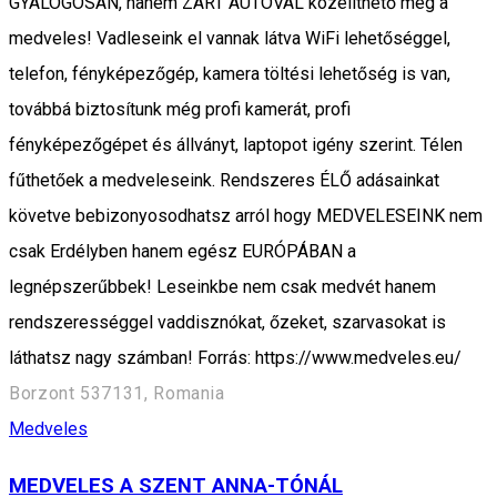
GYALOGOSAN, hanem ZÁRT AUTÓVAL közelíthető meg a
medveles! Vadleseink el vannak látva WiFi lehetőséggel,
telefon, fényképezőgép, kamera töltési lehetőség is van,
továbbá biztosítunk még profi kamerát, profi
fényképezőgépet és állványt, laptopot igény szerint. Télen
fűthetőek a medveleseink. Rendszeres ÉLŐ adásainkat
követve bebizonyosodhatsz arról hogy MEDVELESEINK nem
csak Erdélyben hanem egész EURÓPÁBAN a
legnépszerűbbek! Leseinkbe nem csak medvét hanem
rendszerességgel vaddisznókat, őzeket, szarvasokat is
láthatsz nagy számban! Forrás: https://www.medveles.eu/
Borzont 537131, Romania
Medveles
MEDVELES A SZENT ANNA-TÓNÁL