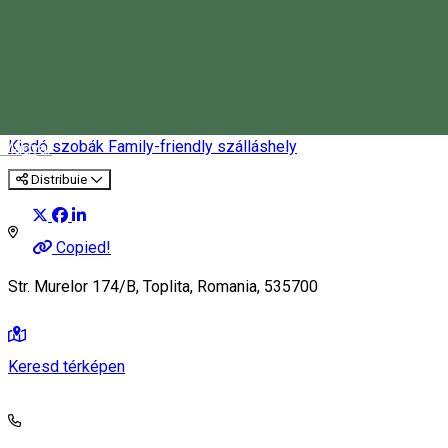
M 36
Kiadó szobák
Family-friendly szálláshely
Magyar
Distribuie
Copied!
Str. Murelor 174/B, Toplita, Romania, 535700
Keresd térképen