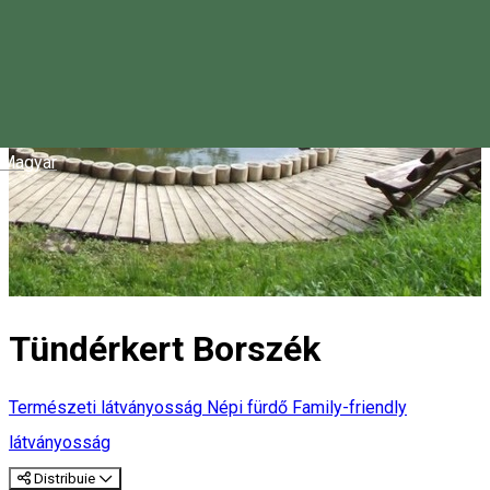
Magyar
Tündérkert Borszék
Természeti látványosság
Népi fürdő
Family-friendly
látványosság
Distribuie