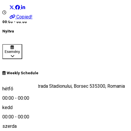
Copied!
00:00 - 00:00
Nyitva
Esemény
Weekly Schedule
Poiana Zânelor, Strada Stadionului, Borsec 535300, Romania
hétfő
00:00
-
00:00
kedd
Keresd térképen
00:00
-
00:00
Leírás
szerda