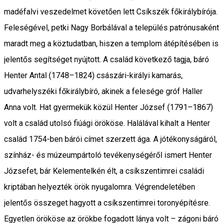
madéfalvi veszedelmet követően lett Csíkszék főkirálybírója.
Feleségével, petki Nagy Borbálával a település patrónusaként
maradt meg a köztudatban, hiszen a templom átépítésében is
jelentős segítséget nyújtott. A család következő tagja, báró
Henter Antal (1748–1824) császári-királyi kamarás,
udvarhelyszéki főkirálybíró, akinek a felesége gróf Haller
Anna volt. Hat gyermekük közül Henter József (1791–1867)
volt a család utolsó fiúági örököse. Halálával kihalt a Henter
család 1754-ben bárói címet szerzett ága. A jótékonyságáról,
színház- és múzeumpártoló tevékenységéről ismert Henter
Józsefet, bár Kelementelkén élt, a csíkszentimrei családi
kriptában helyezték örök nyugalomra. Végrendeletében
jelentős összeget hagyott a csíkszentimrei toronyépítésre.
Egyetlen örököse az örökbe fogadott lánya volt – zágoni báró