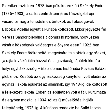
Szentkereszti Irén. 1878-ban pókakeresztúri Székely Endre
(1835–1903), a csíkszentmártoni járás főszolgabírója
vásárolta meg a terjedelmes birtokot, és feleségével,
Babolcs Adéllal együtt a kúriába költözött. Ekkor jegyezte fel
Veress Sándor plébános a domus historiába, hogy „ezen
vásár a községnek valóságos előnyére esett”. 1922-ben
Székely Endre örököseitől megvásárolta a birtok egy részét,
„a rajta levő kúriális házzal és a gazdasági épületekkel” a
helyi egyházközség – írta a domus históriába Kovács Balázs
plébános. Később az egyházközség kénytelen volt átadni az
egyházi iskola épületét az államnak, így 1948-ig ide költözött
a felekezeti iskola. Ebben az épületben volt a falu kultúrháza
és egyben mozija is 1934-től az új művelődési hajlék
felépítéséig, 1973-ig. A kúriában rendezte be Salló István