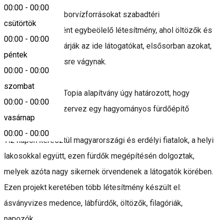
00:00
-
00:00
A Tündérkert egy borvízforrásokat szabadtéri
csütörtök
fürdőmedencékként egybeölelő létesítmény, ahol öltözők és
00:00
-
00:00
pihenőhelyek is várják az ide látogatókat, elsősorban azokat,
péntek
akik külső kezelésre vágynak.
00:00
-
00:00
szombat
2009-ben az Ars Topia alapítvány úgy határozott, hogy
00:00
-
00:00
Borszéken megszervez egy hagyományos fürdőépítő
vasárnap
kalákát.
00:00
-
00:00
Tíz napon keresztül magyarországi és erdélyi fiatalok, a helyi
lakosokkal együtt, ezen fürdők megépítésén dolgoztak,
melyek azóta nagy sikernek örvendenek a látogatók körében.
Ezen projekt keretében több létesítmény készült el:
ásványvizes medence, lábfürdők, öltözők, filagóriák,
napozók.