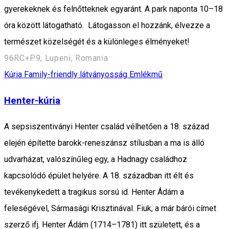
gyerekeknek és felnőtteknek egyaránt. A park naponta 10–18
óra között látogatható. Látogasson el hozzánk, élvezze a
természet közelségét és a különleges élményeket!
96RC+P9, Lupeni, Romania
Kúria
Family-friendly látványosság
Emlékmű
Henter-kúria
A sepsiszentiványi Henter család vélhetően a 18. század
elején építette barokk-reneszánsz stílusban a ma is álló
udvarházat, valószínűleg egy, a Hadnagy családhoz
kapcsolódó épület helyére. A 18. században itt élt és
tevékenykedett a tragikus sorsú id. Henter Ádám a
feleségével, Sármasági Krisztinával. Fiuk, a már bárói címet
szerző ifj. Henter Ádám (1714–1781) itt született, és a