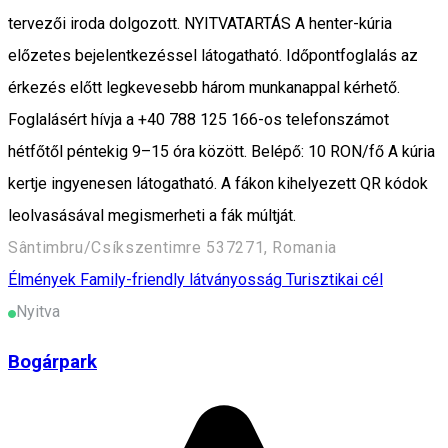
tervezői iroda dolgozott. NYITVATARTÁS A henter-kúria
előzetes bejelentkezéssel látogatható. Időpontfoglalás az
érkezés előtt legkevesebb három munkanappal kérhető.
Foglalásért hívja a +40 788 125 166-os telefonszámot
hétfőtől péntekig 9–15 óra között. Belépő: 10 RON/fő A kúria
kertje ingyenesen látogatható. A fákon kihelyezett QR kódok
leolvasásával megismerheti a fák múltját.
Sântimbru/Csíkszentimre 537271, Romania
Élmények
Family-friendly látványosság
Turisztikai cél
Nyitva
Bogárpark