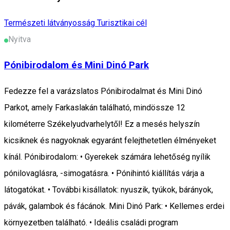
Természeti látványosság
Turisztikai cél
Nyitva
Pónibirodalom és Mini Dinó Park
Fedezze fel a varázslatos Pónibirodalmat és Mini Dinó
Parkot, amely Farkaslakán található, mindössze 12
kilométerre Székelyudvarhelytől! Ez a mesés helyszín
kicsiknek és nagyoknak egyaránt felejthetetlen élményeket
kínál. Pónibirodalom: • Gyerekek számára lehetőség nyílik
pónilovaglásra, -simogatásra. • Pónihintó kiállítás várja a
látogatókat. • További kisállatok: nyuszik, tyúkok, bárányok,
pávák, galambok és fácánok. Mini Dinó Park: • Kellemes erdei
környezetben található. • Ideális családi program