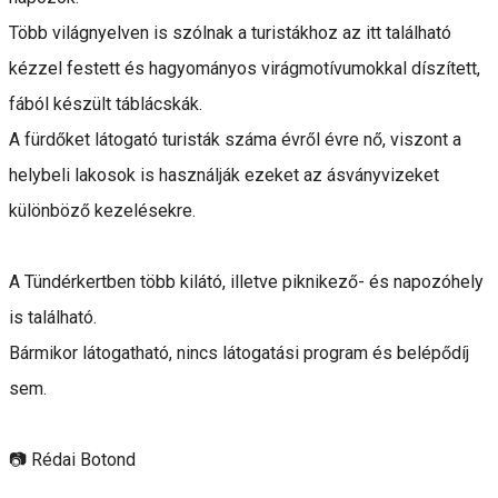
Több világnyelven is szólnak a turistákhoz az itt található
kézzel festett és hagyományos virágmotívumokkal díszített,
fából készült táblácskák.
A fürdőket látogató turisták száma évről évre nő, viszont a
helybeli lakosok is használják ezeket az ásványvizeket
különböző kezelésekre.
A Tündérkertben több kilátó, illetve piknikező- és napozóhely
is található.
Bármikor látogatható, nincs látogatási program és belépődíj
sem.
📷 Rédai Botond