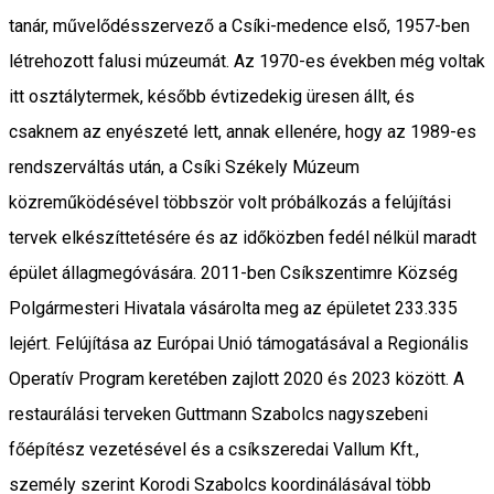
tanár, művelődésszervező a Csíki-medence első, 1957-ben
létrehozott falusi múzeumát. Az 1970-es években még voltak
itt osztálytermek, később évtizedekig üresen állt, és
csaknem az enyészeté lett, annak ellenére, hogy az 1989-es
rendszerváltás után, a Csíki Székely Múzeum
közreműködésével többször volt próbálkozás a felújítási
tervek elkészíttetésére és az időközben fedél nélkül maradt
épület állagmegóvására. 2011-ben Csíkszentimre Község
Polgármesteri Hivatala vásárolta meg az épületet 233.335
lejért. Felújítása az Európai Unió támogatásával a Regionális
Operatív Program keretében zajlott 2020 és 2023 között. A
restaurálási terveken Guttmann Szabolcs nagyszebeni
főépítész vezetésével és a csíkszeredai Vallum Kft.,
személy szerint Korodi Szabolcs koordinálásával több