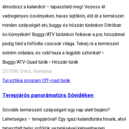
álmodozz a kalandról – tapasztald meg! Vezess át
vadregényes ösvényeken, havas lejtőkön, éld át a természet
minden szépségét atv, buggy és hószán túráinkon Ditróban
és környékén! Buggy/ATV túráinkon felkavar a por, hószánnal
pedig tiéd a hófödte csúcsok világa. Tekerj rá a természet
extrém oldalára, és vidd haza a legjobb sztorikat! •
Buggy/ATV-Quad túrák • Hószán túrák
537090 Ditró, Románia
Turisztikai program
Off-road túrák
Terepjárós panorámatúra Sóvidéken
Sóvidék természeti szépségeit egy nap alatt bejárni?
Lehetséges – terepjáróval! Egy igazi kalandtúrára hívunk, ahol
tapasztalt helyi sofőrök vezetésével kényelmesen