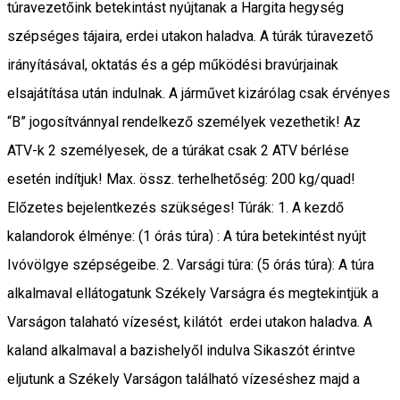
túravezetőink betekintást nyújtanak a Hargita hegység
szépséges tájaira, erdei utakon haladva. A túrák túravezető
irányításával, oktatás és a gép működési bravúrjainak
elsajátítása után indulnak. A járművet kizárólag csak érvényes
“B” jogosítvánnyal rendelkező személyek vezethetik! Az
ATV-k 2 személyesek, de a túrákat csak 2 ATV bérlése
esetén indítjuk! Max. össz. terhelhetőség: 200 kg/quad!
Előzetes bejelentkezés szükséges! Túrák: 1. A kezdő
kalandorok élménye: (1 órás túra) : A túra betekintést nyújt
Ivóvölgye szépségeibe. 2. Varsági túra: (5 órás túra): A túra
alkalmaval ellátogatunk Székely Varságra és megtekintjük a
Varságon talaható vízesést, kilátót erdei utakon haladva. A
kaland alkalmaval a bazishelyől indulva Sikaszót érintve
eljutunk a Székely Varságon található vízeséshez majd a