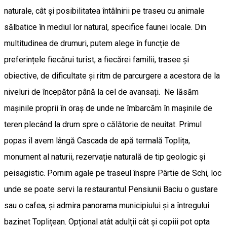
naturale, cât și posibilitatea întâlnirii pe traseu cu animale
sălbatice în mediul lor natural, specifice faunei locale. Din
multitudinea de drumuri, putem alege în funcție de
preferințele fiecărui turist, a fiecărei familii, trasee și
obiective, de dificultate și ritm de parcurgere a acestora de la
niveluri de începător până la cel de avansați. Ne lăsăm
mașinile proprii în oraș de unde ne îmbarcăm în mașinile de
teren plecând la drum spre o călătorie de neuitat. Primul
popas îl avem lângă Cascada de apă termală Toplița,
monument al naturii, rezervație naturală de tip geologic și
peisagistic. Pornim agale pe traseul înspre Pârtie de Schi, loc
unde se poate servi la restaurantul Pensiunii Baciu o gustare
sau o cafea, și admira panorama municipiului și a întregului
bazinet Toplițean. Opțional atât adulții cât și copiii pot opta