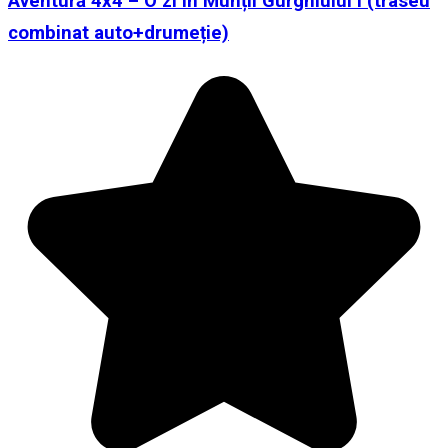
Aventură 4x4 – O zi în Munții Gurghiului I (traseu
combinat auto+drumeție)