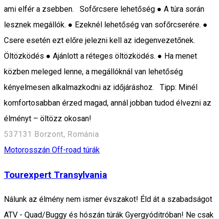
ami elfér a zsebben. Sofőrcsere lehetőség ● A túra során
lesznek megállók. ● Ezeknél lehetőség van sofőrcserére. ●
Csere esetén ezt előre jelezni kell az idegenvezetőnek.
Öltözködés ● Ajánlott a réteges öltözködés. ● Ha menet
közben meleged lenne, a megállóknál van lehetőség
kényelmesen alkalmazkodni az időjáráshoz. Tipp: Minél
komfortosabban érzed magad, annál jobban tudod élvezni az
élményt – öltözz okosan!
537131 Borzont, Románia
Motorosszán
Off-road túrák
Tourexpert Transylvania
Nálunk az élmény nem ismer évszakot! Éld át a szabadságot
ATV - Quad/Buggy és hószán túrák Gyergyóditróban! Ne csak