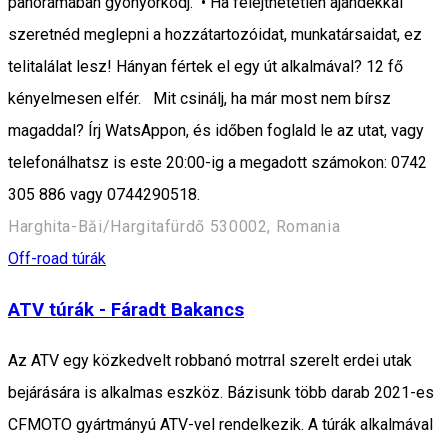
panorámában gyönyörködj. • Ha felejthetetlen ajándékkal
szeretnéd meglepni a hozzátartozóidat, munkatársaidat, ez
telitalálat lesz! Hányan fértek el egy út alkalmával? 12 fő
kényelmesen elfér. Mit csinálj, ha már most nem bírsz
magaddal? Írj WatsAppon, és időben foglald le az utat, vagy
telefonálhatsz is este 20:00-ig a megadott számokon: 0742
305 886 vagy 0744290518.
Harghita-Băi/Hargitafürdő 530002, Romania
Off-road túrák
ATV túrák - Fáradt Bakancs
Az ATV egy közkedvelt robbanó motrral szerelt erdei utak
bejárására is alkalmas eszköz. Bázisunk több darab 2021-es
CFMOTO gyártmányú ATV-vel rendelkezik. A túrák alkalmával