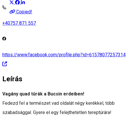
Copied!
+40757 871 557
https://www.facebook.com/profile.php?id=61578077257314
Leírás
Vagány quad túrák a Bucsin erdeiben!
Fedezd fel a természet vad oldalát négy kerékkel, több
szabadsággal. Gyere el egy felejthetetlen tereptúrára!