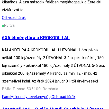
kilátóhoz. A túra második felében meglátogatjuk a Zetelaki
víztározót is.
Off-road túrák
Nyitva
6X6 élménytúra a KROKODILLAL
KALANDTÚRA A KROKODILLAL 1 ÚTVONAL 1 óra, piknik
nélkül, 100 lej/személy. 2 ÚTVONAL 3 óra, piknik nélkül, 150
lej/személy - piknikkel 180 lej/személy 3 ÚTVONAL 5-6 óra,
piknikkel 200 lej/személy A kirándulás min. 12 - max. 42
személlyel indul. Az árak 2024 január 01-től érvényesek!
Băile Tușnad 535100, România
Family-friendly tevékenység
Off-road túrák