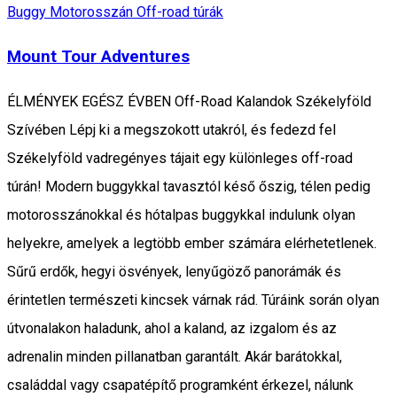
Buggy
Motorosszán
Off-road túrák
Mount Tour Adventures
ÉLMÉNYEK EGÉSZ ÉVBEN Off-Road Kalandok Székelyföld
Szívében Lépj ki a megszokott utakról, és fedezd fel
Székelyföld vadregényes tájait egy különleges off-road
túrán! Modern buggykkal tavasztól késő őszig, télen pedig
motorosszánokkal és hótalpas buggykkal indulunk olyan
helyekre, amelyek a legtöbb ember számára elérhetetlenek.
Sűrű erdők, hegyi ösvények, lenyűgöző panorámák és
érintetlen természeti kincsek várnak rád. Túráink során olyan
útvonalakon haladunk, ahol a kaland, az izgalom és az
adrenalin minden pillanatban garantált. Akár barátokkal,
családdal vagy csapatépítő programként érkezel, nálunk