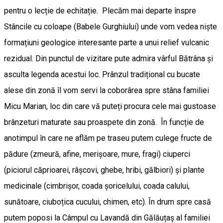
pentru o lecție de echitație. Plecăm mai departe înspre
Stâncile cu coloape (Babele Gurghiului) unde vom vedea niște
formațiuni geologice interesante parte a unui relief vulcanic
rezidual. Din punctul de vizitare pute admira vârful Bătrâna și
asculta legenda acestui loc. Prânzul tradițional cu bucate
alese din zonă îl vom servi la coborârea spre stâna familiei
Micu Marian, loc din care vă puteți procura cele mai gustoase
brânzeturi maturate sau proaspete din zonă. În funcție de
anotimpul în care ne aflăm pe traseu putem culege fructe de
pădure (zmeură, afine, merișoare, mure, fragi) ciuperci
(piciorul căprioarei, râșcovi, ghebe, hribi, gălbiori) și plante
medicinale (cimbrișor, coada șoricelului, coada calului,
sunătoare, ciuboțica cucului, chimen, etc). În drum spre casă
putem poposi la Câmpul cu Lavandă din Gălăuțaș al familiei