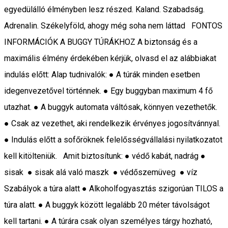
egyedülálló élményben lesz részed. Kaland. Szabadság.
Adrenalin. Székelyföld, ahogy még soha nem láttad FONTOS
INFORMÁCIÓK A BUGGY TÚRÁKHOZ A biztonság és a
maximális élmény érdekében kérjük, olvasd el az alábbiakat
indulás előtt: Alap tudnivalók: ● A túrák minden esetben
idegenvezetővel történnek. ● Egy buggyban maximum 4 fő
utazhat. ● A buggyk automata váltósak, könnyen vezethetők.
● Csak az vezethet, aki rendelkezik érvényes jogosítvánnyal.
● Indulás előtt a sofőröknek felelősségvállalási nyilatkozatot
kell kitölteniük. Amit biztosítunk: ● védő kabát, nadrág ●
sisak ● sisak alá való maszk ● védőszemüveg ● víz
Szabályok a túra alatt ● Alkoholfogyasztás szigorúan TILOS a
túra alatt. ● A buggyk között legalább 20 méter távolságot
kell tartani. ● A túrára csak olyan személyes tárgy hozható,