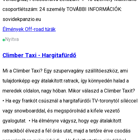
csoportlétszám: 24 személy TOVÁBBI INFORMÁCIÓK:
sovidekpanzio.eu
Élmények
Off-road túrák
Nyitva
Climber Taxi - Hargitafürdő
Mi a Climber Taxi? Egy szupervagány szállítóeszköz, ami
tulajdonképp egy átalakított ratrack, így könnyedén halad a
meredek oldalon, nagy hóban. Mikor válaszd a Climber Taxit?
• Ha egy frankót csúsznál a hargitafürdői TV-toronytól síléccel
vagy snowboarddal, és megspórolnád a kifele vezető
gyalogutat. • Ha élményre vágysz, hogy egy átalakított
ratrackból élvezd a fél órás utat, majd a tetőre érve csodás