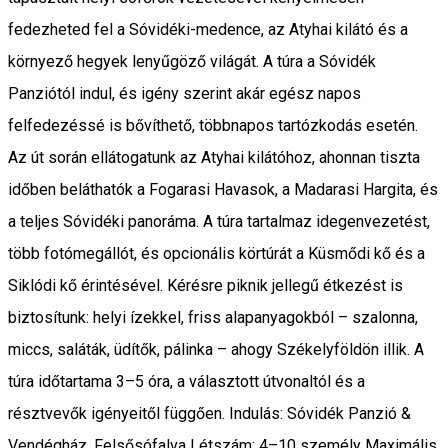
fedezheted fel a Sóvidéki-medence, az Atyhai kilátó és a
környező hegyek lenyűgöző világát. A túra a Sóvidék
Panziótól indul, és igény szerint akár egész napos
felfedezéssé is bővíthető, többnapos tartózkodás esetén.
Az út során ellátogatunk az Atyhai kilátóhoz, ahonnan tiszta
időben beláthatók a Fogarasi Havasok, a Madarasi Hargita, és
a teljes Sóvidéki panoráma. A túra tartalmaz idegenvezetést,
több fotómegállót, és opcionális körtúrát a Küsmődi kő és a
Siklódi kő érintésével. Kérésre piknik jellegű étkezést is
biztosítunk: helyi ízekkel, friss alapanyagokból – szalonna,
miccs, saláták, üdítők, pálinka – ahogy Székelyföldön illik. A
túra időtartama 3–5 óra, a választott útvonaltól és a
résztvevők igényeitől függően. Indulás: Sóvidék Panzió &
Vendégház, Felsősófalva Létszám: 4–10 személy Maximális