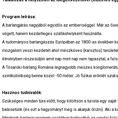
Program leírása:
A barlangjárás nagyjából egyidős az emberiséggel. Már az ősem
végett, hanem kezdetleges szálláshelyként használta.
A tudományos barlangászás Európában az 1800-as években kez
mozgalom veszi kezdetét ahol mészköves (karsztos) területek ta
élményben részesüljön amit nap mint nap nem tapasztal, a felsz
A Tósaroki-barlang Románia legnagyobb meszes konglomerátumok
szintkülönbség benne közel -50 méter. Jó fizikai erőnlét szü
Hasznos tudnivalók:
Szükséges minden túra előtt, hogy kitöltsön a turista egy saját
balesetünk (és ezt a hagyományt meg is akarjuk őrizni). Aki a 
Mindenik barlangi program esetében biztosítjuk az egyéni fel