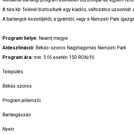
A túra kb. felénél biztosítunk egy kiadós, változatos uzsonnát.
A barlangok kezelőjétől, a gyámtól, vagy a Nemzeti Park igazg
Program helye:
Neamț megye
Aldesztináció:
Békás-szoros Nagyhagymás Nemzeti Park
Program ára:
min. 5 fő esetén
150 RON/fő
Település
Békás szoros
Program jellemzői
Barlangászás
Nyelv