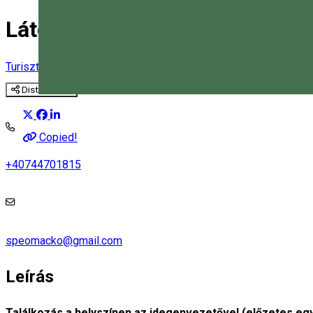
Látogatás a Tósaroki-barlang
Turisztikai program
Barlangászás
Distribuie
Magyar
Copied!
+40744701815
speomacko@gmail.com
Leírás
Találkozás a helyszínen az idegenvezetővel (előzetes egy