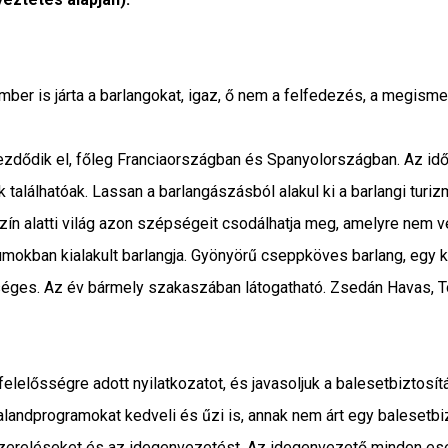
ber is járta a barlangokat, igaz, ő nem a felfedezés, a megism
dődik el, főleg Franciaországban és Spanyolországban. Az idő
lálhatóak. Lassan a barlangászásból alakul ki a barlangi turizm
ín alatti világ azon szépségeit csodálhatja meg, amelyre nem ve
ban kialakult barlangja. Gyönyörű cseppköves barlang, egy kis
kséges. Az év bármely szakaszában látogatható. Zsedán Havas, 
 felelősségre adott nyilatkozatot, és javasoljuk a balesetbiztos
kalandprogramokat kedveli és űzi is, annak nem árt egy balesetbi
szereléseket és az idegenvezetést. Az idegenvezető minden ese