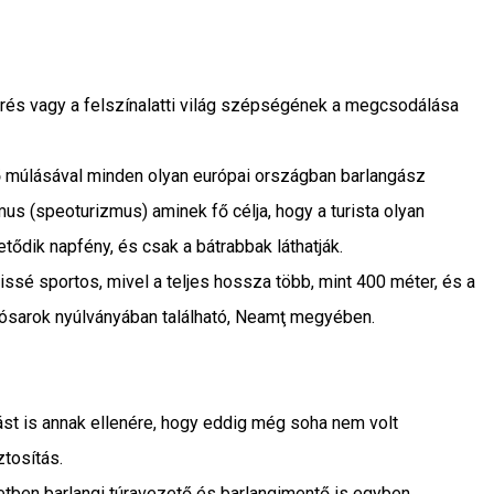
erés vagy a felszínalatti világ szépségének a megcsodálása
 múlásával minden olyan európai országban barlangász
us (speoturizmus) aminek fő célja, hogy a turista olyan
tődik napfény, és csak a bátrabbak láthatják.
sé sportos, mivel a teljes hossza több, mint 400 méter, és a
Tósarok nyúlványában található, Neamţ megyében.
ítást is annak ellenére, hogy eddig még soha nem volt
ztosítás.
tben barlangi túravezető és barlangimentő is egyben.