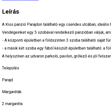
Leírás
A Kiss panzió Parajdon található egy csendes utcában, ideális he
Vendégeinket egy 5 szobával rendelkező panzióban várjuk, amel
- A központi épületben a földszinten 3 szoba található saját f
- a másik két szoba egy fából készült épületben található: a f
A helyszínen az udvaron parkoló, pavilon, grillező és jól felsze
Település
Parajd
Margaréták
2 margaréta