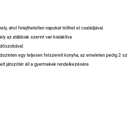
ly, ahol felejthetetlen napokat tölthet el családjával.
y az alábbiak szerint van kialakítva:
ürdőszobával.
öldszinten egy teljesen felszerelt konyha, az emeleten pedig 2 
relt játszótér áll a gyermekek rendelkezésére.