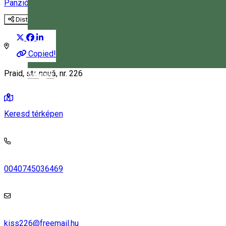
Panzió
Distribuie
Copied!
Praid, str. nouă, nr. 226
Magyar
Keresd térképen
0040745036469
kiss226@freemail.hu