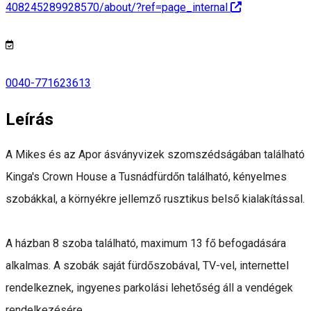
408245289928570/about/?ref=page_internal
0040-771623613
Leírás
A Mikes és az Apor ásványvizek szomszédságában található
Kinga's Crown House a Tusnádfürdőn található, kényelmes
szobákkal, a környékre jellemző rusztikus belső kialakítással.
A házban 8 szoba található, maximum 13 fő befogadására
alkalmas. A szobák saját fürdőszobával, TV-vel, internettel
rendelkeznek, ingyenes parkolási lehetőség áll a vendégek
rendelkezésére.