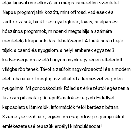
élővilágával rendelkező, ám mégis ismeretlen szegletét.
Napos programjaink között, mint offroad, vadlesek és
vadfotózások, bicikli- és gyalogtúrák, lovas, sítalpas és
hószános programok, mindenki megtalálja a számára
megfelelő kikapcsolódási lehetőséget. A túrák során bejárt
tájak, a csend és nyugalom, a helyi emberek egyszerű
kedvessége és az élő hagyományok egy régen elfeledett
világba röpítenek. Távol a zsúfolt nagyvárosoktól és a modern
élet rohanásától megtapasztalhatod a természet végtelen
nyugalmát. Mi gondoskodunk Rólad az érkezéstől egészen a
távozás pillanatáig. A repülőjáratok és egyéb Erdéllyel
kapcsolatos látnivalók, információk felől kérdezz bátran.
Személyre szabható, egyéni és csoportos programjainkkal
emlékezetessé tesszük erdélyi kirándulásodat!