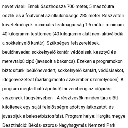
nevet viseli. Ennek összhossza 700 méter, 5 mászóutra
oszlik és a főútvonal szintkülönbsége 285 méter. Részvételi
követelmények: minimális testmagasság 1,6 méter, minimum
40 kilogramm testtömeg (40 kilogramm alatt nem aktiválódik
a sokkelnyelő kantár). Szükséges felszerelések:
beülőheveder, sokkelnyelő kantár, védősisak, kesztyű és
merevtalpú cipő (javasolt a bakancs). Ezeken a programokon
biztosítunk: beülőhevedert, sokkelnyelő kantárt, védősisakot,
idegenvezetést (barlangimentő szakember személyében). A
program megtartható áprilistől novemberig az időjárási
viszonyok függvényében. A résztvevők minden túra előtt
kitöltenek egy saját felelősségre adott nyilatkozatot, és
javasoljuk a balesetbiztosítást. Program helye: Hargita megye
Desztináció: Békás-szoros-Nagyhagymás Nemzeti Park