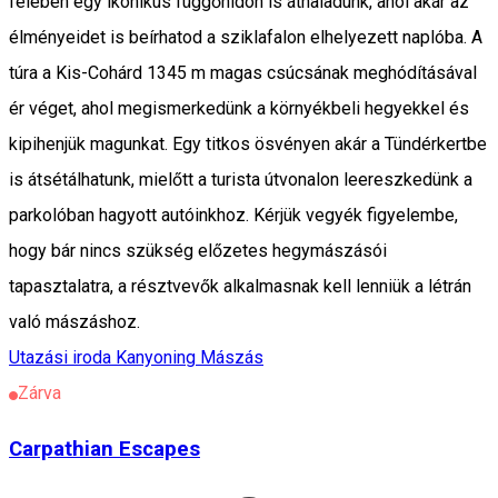
felében egy ikonikus függőhídon is áthaladunk, ahol akár az
élményeidet is beírhatod a sziklafalon elhelyezett naplóba. A
túra a Kis-Cohárd 1345 m magas csúcsának meghódításával
ér véget, ahol megismerkedünk a környékbeli hegyekkel és
kipihenjük magunkat. Egy titkos ösvényen akár a Tündérkertbe
is átsétálhatunk, mielőtt a turista útvonalon leereszkedünk a
parkolóban hagyott autóinkhoz. Kérjük vegyék figyelembe,
hogy bár nincs szükség előzetes hegymászásói
tapasztalatra, a résztvevők alkalmasnak kell lenniük a létrán
való mászáshoz.
Utazási iroda
Kanyoning
Mászás
Zárva
Carpathian Escapes