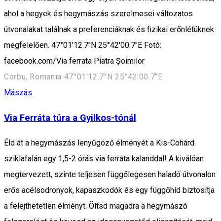
ahol a hegyek és hegymászás szerelmesei változatos
útvonalakat találnak a preferenciáknak és fizikai erőnlétüknek
megfelelően. 47°01'12.7"N 25°42'00.7"E Fotó:
facebook.com/Via ferrata Piatra Șoimilor
Corbu, Romania 47°01'12.7"N 25°42'00.7"E
Mászás
Via Ferráta túra a Gyilkos-tónál
Éld át a hegymászás lenyűgöző élményét a Kis-Cohárd
sziklafalán egy 1,5-2 órás via ferráta kalanddal! A kiválóan
megtervezett, szinte teljesen függőlegesen haladó útvonalon
erős acélsodronyok, kapaszkodók és egy függőhíd biztosítja
a felejthetetlen élményt. Öltsd magadra a hegymászó