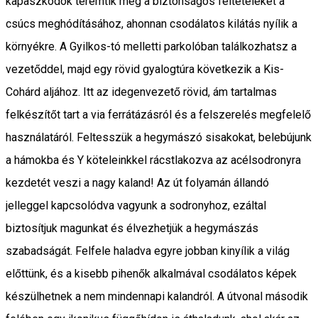
kapaszkodók teremtik meg a biztonságos feltételeket a
csúcs meghódításához, ahonnan csodálatos kilátás nyílik a
környékre. A Gyilkos-tó melletti parkolóban találkozhatsz a
vezetőddel, majd egy rövid gyalogtúra következik a Kis-
Cohárd aljához. Itt az idegenvezető rövid, ám tartalmas
felkészítőt tart a via ferrátázásról és a felszerelés megfelelő
használatáról. Feltesszük a hegymászó sisakokat, belebújunk
a hámokba és Y köteleinkkel rácstlakozva az acélsodronyra
kezdetét veszi a nagy kaland! Az út folyamán állandó
jelleggel kapcsolódva vagyunk a sodronyhoz, ezáltal
biztosítjuk magunkat és élvezhetjük a hegymászás
szabadságát. Felfele haladva egyre jobban kinyílik a világ
előttünk, és a kisebb pihenők alkalmával csodálatos képek
készülhetnek a nem mindennapi kalandról. A útvonal második