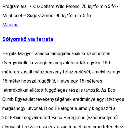
Program ára: • Kis-Cohárd Wild Ferenc: 70 lej/fő min.5 fő •
Munticsel – Súgó-szoros: 90 lej/fő min. 5 fő
Mászás
Sólyomkő via ferrata
Hargita Megye Tanácsa támogatásának köszönhetően
Gyergyóholló községben megvalósították egy kb. 150
méteres vasalt mászóösvény felszerelését, amelyhez egy
15 méter hosszú függőhíd, illetve egy 15 méteres
létrafokokkal ellátott függőleges rész is tartozik. Az Eco
Climb Egyesület tevékenységének eredménye egy látványos
magashegyi útvonal, D és E kategória, amely kiegészíti a
2018-ban megvalósított Falco Peregrinus (vándorsólyom)
útvonalat, hozzájárulva egy olyan terület megismertetéséhez,