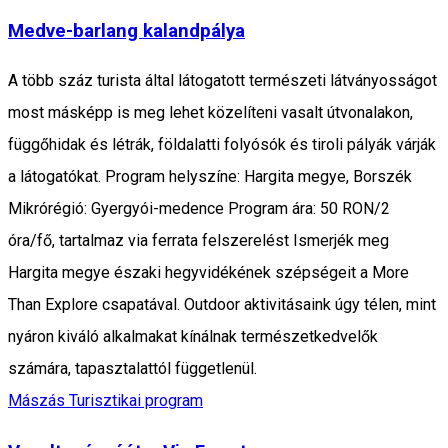
Medve-barlang kalandpálya
A több száz turista által látogatott természeti látványosságot
most másképp is meg lehet közelíteni vasalt útvonalakon,
függőhidak és létrák, földalatti folyósók és tiroli pályák várják
a látogatókat. Program helyszíne: Hargita megye, Borszék
Mikrórégió: Gyergyói-medence Program ára: 50 RON/2
óra/fő, tartalmaz via ferrata felszerelést Ismerjék meg
Hargita megye északi hegyvidékének szépségeit a More
Than Explore csapatával. Outdoor aktivitásaink úgy télen, mint
nyáron kiváló alkalmakat kínálnak természetkedvelők
számára, tapasztalattól függetlenül.
Mászás
Turisztikai program