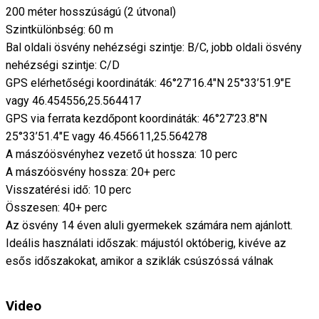
200 méter hosszúságú (2 útvonal)
Szintkülönbség: 60 m
Bal oldali ösvény nehézségi szintje: B/C, jobb oldali ösvény
nehézségi szintje: C/D
GPS elérhetőségi koordináták: 46°27’16.4″N 25°33’51.9″E
vagy 46.454556,25.564417
GPS via ferrata kezdőpont koordináták: 46°27’23.8″N
25°33’51.4″E vagy 46.456611,25.564278
A mászóösvényhez vezető út hossza: 10 perc
A mászóösvény hossza: 20+ perc
Visszatérési idő: 10 perc
Összesen: 40+ perc
Az ösvény 14 éven aluli gyermekek számára nem ajánlott.
Ideális használati időszak: májustól októberig, kivéve az
esős időszakokat, amikor a sziklák csúszóssá válnak
Video