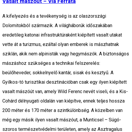
Vasalt mászóút – Via Ferrata
A kifelyezés és a tevékenység is az olaszországi
Dolomitokból származik. A világháborúk időszakában
eredetileg katonai infrastruktúraként kiépített vasalt utakat
vette át a turizmus, ezáltal olyan emberek is mászhatnak
sziklán, akik nem alpinisták vagy hegymászók. A biztonságos
mászáshoz szükséges a technikai felszerelés:
beülőheveder, sokkelnyelő kantár, sisak és kesztyű. A
Gyilkos-tó turisztikai desztinációban csak egy ilyen kiépített
vasalt mászóút van, amely Wild Ferenc nevét viseli, és a Kis-
Cohárd délnyugati oldalán van kiépítve, ennek teljes hossza
200 méter és 170 méter a szintkülönbség. A közelben van
még egy másik ilyen vasalt mászóut, a Munticsel – Súgó-
szoros természetvédelmi területen, amely az Asztragalus