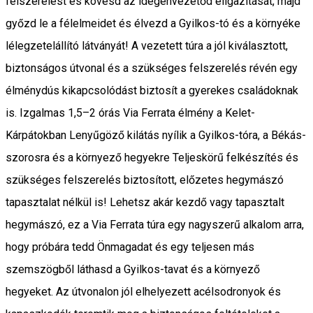
felszerelést és kövesd az idegenvezetőd eligazítását, majd
győzd le a félelmeidet és élvezd a Gyilkos-tó és a környéke
lélegzetelállító látványát! A vezetett túra a jól kiválasztott,
biztonságos útvonal és a szükséges felszerelés révén egy
élménydús kikapcsolódást biztosít a gyerekes családoknak
is. Izgalmas 1,5–2 órás Via Ferrata élmény a Kelet-
Kárpátokban Lenyűgöző kilátás nyílik a Gyilkos-tóra, a Békás-
szorosra és a környező hegyekre Teljeskörű felkészítés és
szükséges felszerelés biztosított, előzetes hegymászó
tapasztalat nélkül is! Lehetsz akár kezdő vagy tapasztalt
hegymászó, ez a Via Ferrata túra egy nagyszerű alkalom arra,
hogy próbára tedd Önmagadat és egy teljesen más
szemszögből láthasd a Gyilkos-tavat és a környező
hegyeket. Az útvonalon jól elhelyezett acélsodronyok és