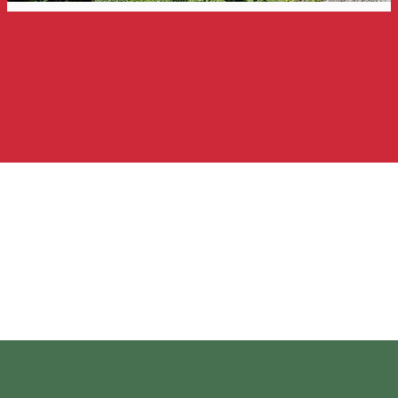
”Kecskevész” vasalt
mászóösvény (via ferrata,
klettersteig)