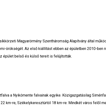
Csíkkörzeti Magyarörmény Szentháromság Alapítvány által működt
mi-örökségét. Az első kiállítást ebben az épületben 2010-ben n
 épület belső és külső tereit is felújították.
falva a Nyikómente falvainak egyike. Közigazgatásilag Siménfal
22 km-re, Székelykeresztúrtól 18 km-re. Mindkét város felől me