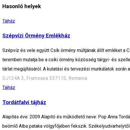
Hasonló helyek
Tájház
Szépvízi Örmény Emlékház
Szépvíz és vele együtt Csík örmény múltjának állít emléket a 
teremben mutatja be a csíki örmény közösség tárgyi- és szelle
tárlat megújításáról. A kutatási és tervezési munkálatok során az
DJ124A 3, Frumoasa 537115, Romania
Tájház
Tordátfalvi tájház
Alapítás éve: 2009 Alapító és működtető neve: Pop Anna Tordát
beömlő Alba pataka völgyfőjében fekszik. Székelyudvarhelytől 