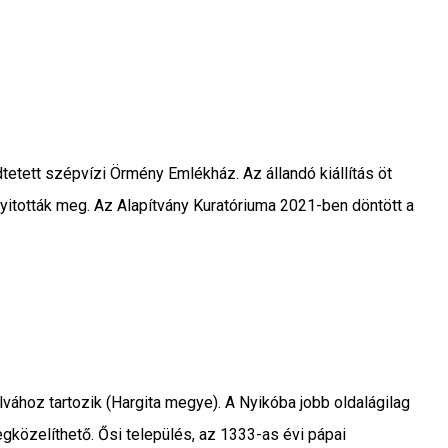
etett szépvízi Örmény Emlékház. Az állandó kiállítás öt
yitották meg. Az Alapítvány Kuratóriuma 2021-ben döntött a
vához tartozik (Hargita megye). A Nyikóba jobb oldalágilag
gközelíthető. Ősi település, az 1333-as évi pápai