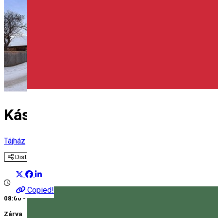
Kászoni Székely Tájmúzeum
Tájház
Distribuie
Copied!
08:00 - 17:00
Zárva