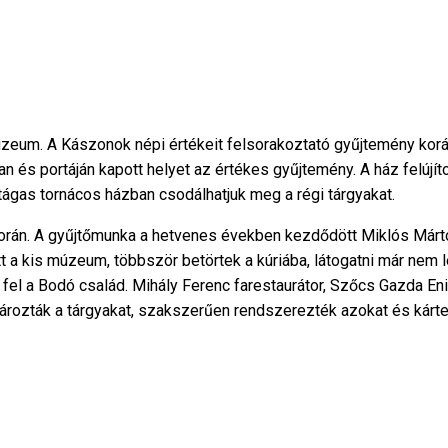
úzeum. A Kászonok népi értékeit felsorakoztató gyűjtemény koráb
an és portáján kapott helyet az értékes gyűjtemény. A ház felújít
tágas tornácos házban csodálhatjuk meg a régi tárgyakat.
orán. A gyűjtőmunka a hetvenes években kezdődött Miklós Márto
t a kis múzeum, többször betörtek a kúriába, látogatni már nem le
a fel a Bodó család. Mihály Ferenc farestaurátor, Szőcs Gazda
ltározták a tárgyakat, szakszerűen rendszerezték azokat és kárt