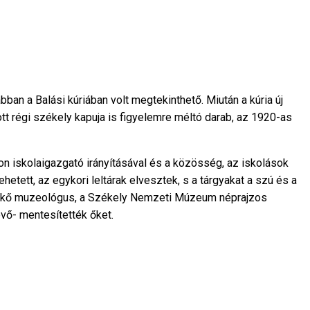
ban a Balási kúriában volt megtekinthető. Miután a kúria új
ott régi székely kapuja is figyelemre méltó darab, az 1920-as
n iskolaigazgató irányításával és a közösség, az iskolások
hetett, az egykori leltárak elvesztek, s a tárgyakat a szú és a
 Enikő muzeológus, a Székely Nemzeti Múzeum néprajzos
evő- mentesítették őket.