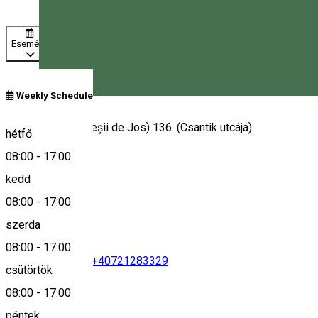
Esemény
Weekly Schedule
Magyar
Kászonaltíz (Plăieșii de Jos) 136. (Csantik utcája)
hétfő
08:00
-
17:00
kedd
Keresd térképen
08:00
-
17:00
szerda
08:00
-
17:00
+40721981704
•
+40721283329
csütörtök
08:00
-
17:00
péntek