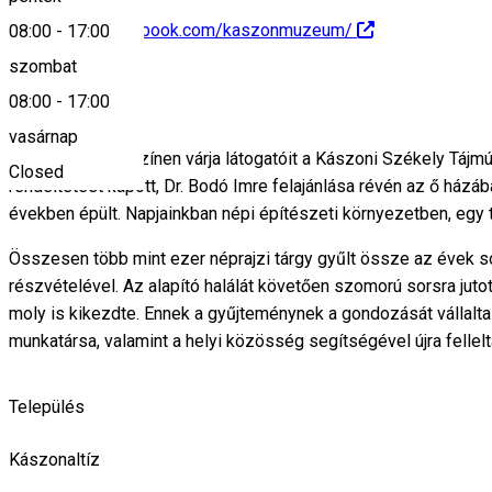
https://www.facebook.com/kaszonmuzeum/
08:00
-
17:00
szombat
Leírás
08:00
-
17:00
vasárnap
2011 óta új helyszínen várja látogatóit a Kászoni Székely Tájm
Closed
rendeltetést kapott, Dr. Bodó Imre felajánlása révén az ő házáb
években épült. Napjainkban népi építészeti környezetben, egy 
Összesen több mint ezer néprajzi tárgy gyűlt össze az évek s
részvételével. Az alapító halálát követően szomorú sorsra jutot
moly is kikezdte. Ennek a gyűjteménynek a gondozását vállalt
munkatársa, valamint a helyi közösség segítségével újra felle
Település
Kászonaltíz