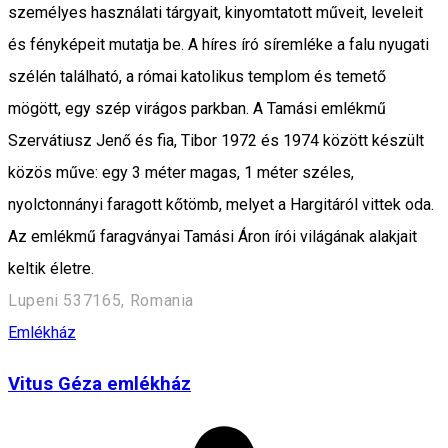
személyes használati tárgyait, kinyomtatott műveit, leveleit
és fényképeit mutatja be. A híres író síremléke a falu nyugati
szélén található, a római katolikus templom és temető
mögött, egy szép virágos parkban. A Tamási emlékmű
Szervátiusz Jenő és fia, Tibor 1972 és 1974 között készült
közös műve: egy 3 méter magas, 1 méter széles,
nyolctonnányi faragott kőtömb, melyet a Hargitáról vittek oda.
Az emlékmű faragványai Tamási Áron írói világának alakjait
keltik életre.
Lupeni 537165, Romania
Emlékház
Vitus Géza emlékház