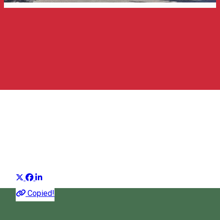
A Nagy Imre emlékház
Emlékház
Distribuie
Copied!
Strada Jigodin 2, Miercurea Ciuc 530003, Romania