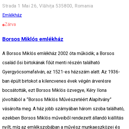
Strada 1 Mai 26, Vlăhița 535800, Romania
Emlékház
Zárva
Borsos Miklós emlékház
A Borsos Miklós emlékház 2002 óta működik; a Borsos
család ősi birtokának főút menti részén található
Gyergyócsomafalván, az 1521-es házszám alatt. Az 1936-
ban épült birtokot a kilencvenes évek végén árverésre
bocsátották, ezt Borsos Miklós özvegye, Kéry Ilona
jóvoltából a ”Borsos Miklós Művészetéért Alapítvány”
vásárolta meg. A ház jobb szárnyában három szoba található,
ezekben Borsos Miklós műveiből rendezett állandó kiállítás
nyílt, míg az emlékszobában a művész munkaeszközei és