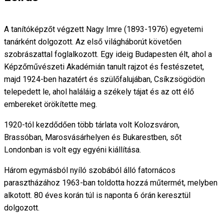
A tanítóképzőt végzett Nagy Imre (1893-1976) egyetemi
tanárként dolgozott. Az első világháborút követően
szobrászattal foglalkozott. Egy ideig Budapesten élt, ahol a
Képzőművészeti Akadémián tanult rajzot és festészetet,
majd 1924-ben hazatért és szülőfalujában, Csíkzsögödön
telepedett le, ahol haláláig a székely tájat és az ott élő
embereket örökítette meg.
1920-tól kezdődően több tárlata volt Kolozsváron,
Brassóban, Marosvásárhelyen és Bukarestben, sőt
Londonban is volt egy egyéni kiállítása.
Három egymásból nyíló szobából álló fatornácos
parasztházához 1963-ban toldotta hozzá műtermét, melyben
alkotott. 80 éves korán túl is naponta 6 órán keresztül
dolgozott.