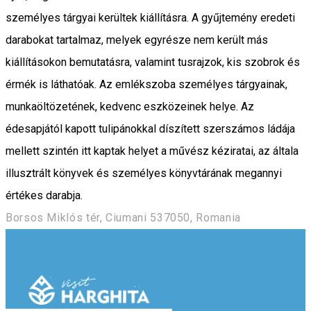
személyes tárgyai kerültek kiállításra. A gyűjtemény eredeti
darabokat tartalmaz, melyek egyrésze nem került más
kiállításokon bemutatásra, valamint tusrajzok, kis szobrok és
érmék is láthatóak. Az emlékszoba személyes tárgyainak,
munkaöltözetének, kedvenc eszközeinek helye. Az
édesapjától kapott tulipánokkal díszített szerszámos ládája
mellett szintén itt kaptak helyet a művész kéziratai, az általa
illusztrált könyvek és személyes könyvtárának megannyi
értékes darabja.
Borsos Miklós tér, Ciumani 537050, Romania