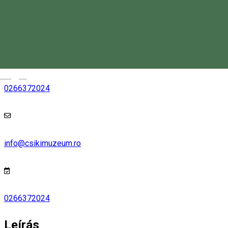
Keresd térképen
Magyar
0266372024
info@csikimuzeum.ro
0266372024
Leírás