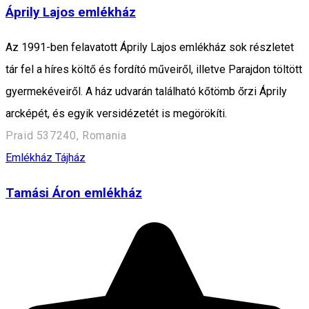
Áprily Lajos emlékház
Az 1991-ben felavatott Áprily Lajos emlékház sok részletet
tár fel a híres költő és fordító műveiről, illetve Parajdon töltött
gyermekéveiről. A ház udvarán található kőtömb őrzi Áprily
arcképét, és egyik versidézetét is megörökíti.
Praid 537240, Romania
Emlékház
Tájház
Tamási Áron emlékház