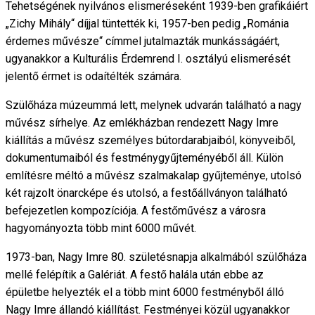
Tehetségének nyilvános elismeréseként 1939-ben grafikáiért
„Zichy Mihály“ díjjal tüntették ki, 1957-ben pedig „Románia
érdemes művésze“ címmel jutalmazták munkásságáért,
ugyanakkor a Kulturális Érdemrend I. osztályú elismerését
jelentő érmet is odaítélték számára.
Szülőháza múzeummá lett, melynek udvarán található a nagy
művész sírhelye. Az emlékházban rendezett Nagy Imre
kiállítás a művész személyes bútordarabjaiból, könyveiből,
dokumentumaiból és festménygyűjteményéből áll. Külön
említésre méltó a művész szalmakalap gyűjteménye, utolsó
két rajzolt önarcképe és utolsó, a festőállványon található
befejezetlen kompozíciója. A festőművész a városra
hagyományozta több mint 6000 művét.
1973-ban, Nagy Imre 80. születésnapja alkalmából szülőháza
mellé felépítik a Galériát. A festő halála után ebbe az
épületbe helyezték el a több mint 6000 festményből álló
Nagy Imre állandó kiállítást. Festményei közül ugyanakkor