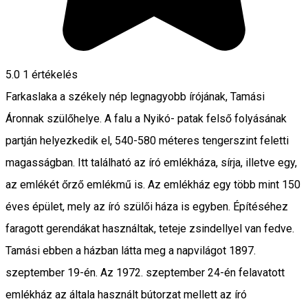
5.0
1 értékelés
Farkaslaka a székely nép legnagyobb írójának, Tamási
Áronnak szülőhelye. A falu a Nyikó- patak felső folyásának
partján helyezkedik el, 540-580 méteres tengerszint feletti
magasságban. Itt található az író emlékháza, sírja, illetve egy,
az emlékét őrző emlékmű is. Az emlékház egy több mint 150
éves épület, mely az író szülői háza is egyben. Építéséhez
faragott gerendákat használtak, teteje zsindellyel van fedve.
Tamási ebben a házban látta meg a napvilágot 1897.
szeptember 19-én. Az 1972. szeptember 24-én felavatott
emlékház az általa használt bútorzat mellett az író