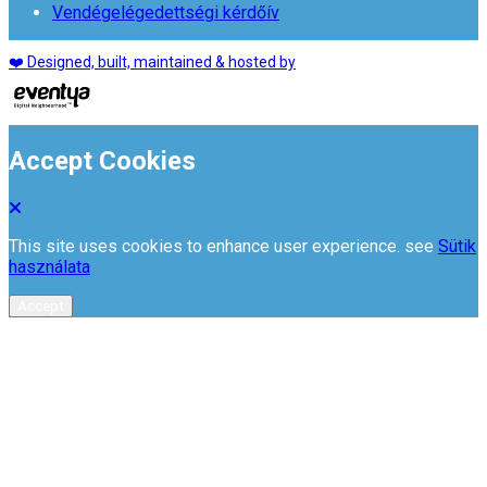
Vendégelégedettségi kérdőív
❤️ Designed, built, maintained & hosted by
Accept Cookies
This site uses cookies to enhance user experience. see
Sütik
használata
Accept