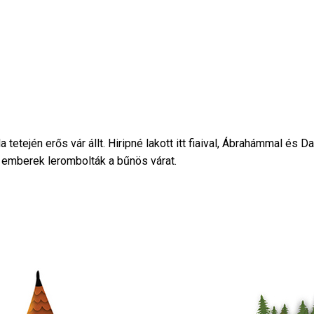
etején erős vár állt. Hiripné lakott itt fiaival, Ábrahámmal és D
 emberek lerombolták a bűnös várat.