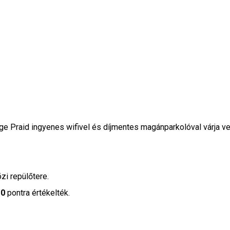
ge Praid ingyenes wifivel és díjmentes magánparkolóval várja ve
i repülőtere.
10
pontra értékelték.