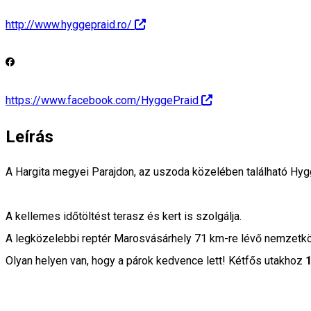
http://www.hyggepraid.ro/
https://www.facebook.com/HyggePraid
Leírás
A Hargita megyei Parajdon, az uszoda közelében található Hyg
A kellemes időtöltést terasz és kert is szolgálja.
A legközelebbi reptér Marosvásárhely 71 km-re lévő nemzetköz
Olyan helyen van, hogy a párok kedvence lett! Kétfős utakhoz