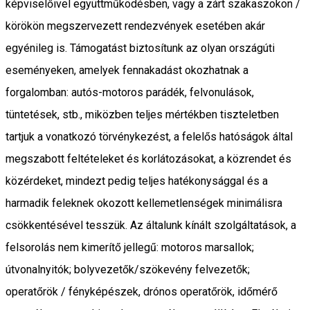
képviselőivel együttműködésben, vagy a zárt szakaszokon /
körökön megszervezett rendezvények esetében akár
egyénileg is. Támogatást biztosítunk az olyan országúti
eseményeken, amelyek fennakadást okozhatnak a
forgalomban: autós-motoros parádék, felvonulások,
tüntetések, stb., miközben teljes mértékben tiszteletben
tartjuk a vonatkozó törvénykezést, a felelős hatóságok által
megszabott feltételeket és korlátozásokat, a közrendet és
közérdeket, mindezt pedig teljes hatékonysággal és a
harmadik feleknek okozott kellemetlenségek minimálisra
csökkentésével tesszük. Az általunk kínált szolgáltatások, a
felsorolás nem kimerítő jellegű: motoros marsallok;
útvonalnyitók; bolyvezetők/szökevény felvezetők;
operatőrök / fényképészek, drónos operatőrök, időmérő