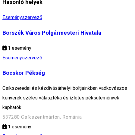
Hasonló helyek
Eseményszervező
Borszék Város Polgármesteri Hivatala
1
esemény
Eseményszervező
Bocskor Pékség
Csíkszeredai és kézdivásárhelyi boltjainkban vadkovászos
kenyerek széles választéka és ízletes péksütemények
kaphatók.
537280 Csíkszentmárton, Románia
1
esemény