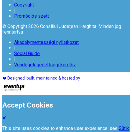
Copyright
|
Promóciós szett
© Copyright 2026 Consiliul Județean Harghita. Minden jog
fenntartva
Akadálymentességi nyilatkozat
|
Social Guide
|
Vendégelégedettségi kérdőív
❤️ Designed, built, maintained & hosted by
Accept Cookies
This site uses cookies to enhance user experience. see
Sütik