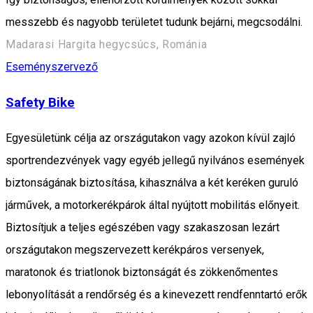
messzebb és nagyobb területet tudunk bejárni, megcsodálni.
Madarasi Hargita hegycsúcs, Románia
Eseményszervező
Safety Bike
Egyesületünk célja az országutakon vagy azokon kívül zajló
sportrendezvények vagy egyéb jellegű nyilvános események
biztonságának biztosítása, kihasználva a két keréken guruló
járművek, a motorkerékpárok által nyújtott mobilitás előnyeit.
Biztosítjuk a teljes egészében vagy szakaszosan lezárt
országutakon megszervezett kerékpáros versenyek,
maratonok és triatlonok biztonságát és zökkenőmentes
lebonyolítását a rendőrség és a kinevezett rendfenntartó erők