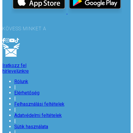
KÖVESS MINKET A
Iratkozz fel
hírlevelünkre
Rólunk
|
Elérhetőség
|
Felhasználási feltételek
|
Adatvédelmi feltételek
|
Sütik használata
|