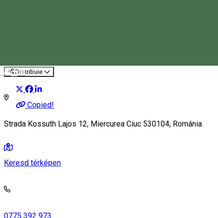
Kapocs
Eseményszervező
Magyar
Distribuie
Copied!
Strada Kossuth Lajos 12, Miercurea Ciuc 530104, Románia
Keresd térképen
0775 392 973