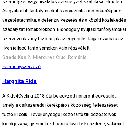
személyzet vagy hivatalos személyzet szállítása. Elméleti
és gyakorlati tanfolyamokat szervezünk a motorkerékpáros
vezetéstechnika, a defenzív vezetés és a közúti közlekedési
szabályzat témakörökben. Elsősegély nyújtási tanfolyamokat
szervezünk vagy biztosítjuk az egyesület tagjai számára az
ilyen jellegű tanfolyamokon való részvételt.
Strada Kas 2, Miercurea Ciuc, Románia
Eseményszervező
Harghita Ride
A Kids4Cycling 2018 óta bejegyzett nonprofit egyesület,
amely a csíkszeredai kerékpáros közösség fejlesztését
tűzte ki célul. Tevékenységei közé tartozik edzéstervek
kidolgozása, gyermekek hosszú távú felkészítése, valamint