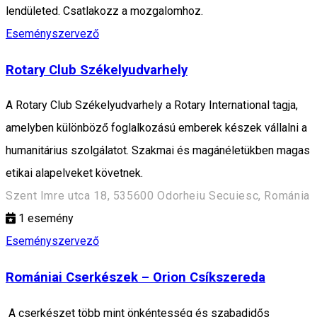
lendületed. Csatlakozz a mozgalomhoz.
Eseményszervező
Rotary Club Székelyudvarhely
A Rotary Club Székelyudvarhely a Rotary International tagja,
amelyben különböző foglalkozású emberek készek vállalni a
humanitárius szolgálatot. Szakmai és magánéletükben magas
etikai alapelveket követnek.
Szent Imre utca 18, 535600 Odorheiu Secuiesc, Románia
1
esemény
Eseményszervező
Romániai Cserkészek – Orion Csíkszereda
A cserkészet több mint önkéntesség és szabadidős