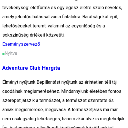
tevékenység: életforma és egy egész életre szóló nevelés,
amely jelentős hatással van a fiatalokra. Barátságokat épít,
lehetőségeket teremt, valamint az egyenlőség és a
sokszínűség értékeit közvetíti.
Eseményszervező
Nyitva
Adventure Club Hargita
Élményt nyújtunk Bepillantást nyújtunk az érintetlen téli táj
csodáinak megismeréséhez. Mindannyiunk életében fontos
szerepet játszik a természet, a természet szeretete és
annak megismerése, megóvása. A természetjárás ma már
nem csak gyalog lehetséges, hanem akár ülve is megtehetjük.
Így biztonságos, ellenőrzött körülmények között sokkal