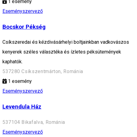
1
esemény
Eseményszervező
Bocskor Pékség
Csíkszeredai és kézdivásárhelyi boltjainkban vadkovászos
kenyerek széles választéka és ízletes péksütemények
kaphatók.
537280 Csíkszentmárton, Románia
1
esemény
Eseményszervező
Levendula Ház
537104 Bikafalva, Románia
Eseményszervező