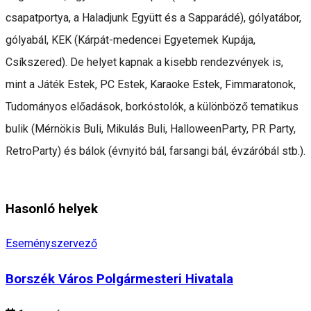
csapatportya, a Haladjunk Együtt és a Sapparádé), gólyatábor,
gólyabál, KEK (Kárpát-medencei Egyetemek Kupája,
Csíkszered). De helyet kapnak a kisebb rendezvények is,
mint a Játék Estek, PC Estek, Karaoke Estek, Fimmaratonok,
Tudományos előadások, borkóstolók, a különböző tematikus
bulik (Mérnökis Buli, Mikulás Buli, HalloweenParty, PR Party,
RetroParty) és bálok (évnyitó bál, farsangi bál, évzáróbál stb.).
Hasonló helyek
Eseményszervező
Borszék Város Polgármesteri Hivatala