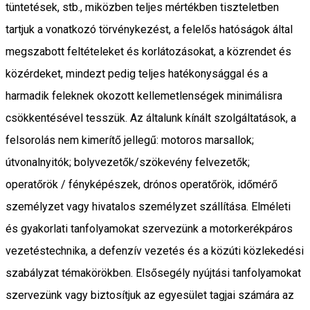
tüntetések, stb., miközben teljes mértékben tiszteletben
tartjuk a vonatkozó törvénykezést, a felelős hatóságok által
megszabott feltételeket és korlátozásokat, a közrendet és
közérdeket, mindezt pedig teljes hatékonysággal és a
harmadik feleknek okozott kellemetlenségek minimálisra
csökkentésével tesszük. Az általunk kínált szolgáltatások, a
felsorolás nem kimerítő jellegű: motoros marsallok;
útvonalnyitók; bolyvezetők/szökevény felvezetők;
operatőrök / fényképészek, drónos operatőrök, időmérő
személyzet vagy hivatalos személyzet szállítása. Elméleti
és gyakorlati tanfolyamokat szervezünk a motorkerékpáros
vezetéstechnika, a defenzív vezetés és a közúti közlekedési
szabályzat témakörökben. Elsősegély nyújtási tanfolyamokat
szervezünk vagy biztosítjuk az egyesület tagjai számára az