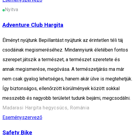
Nyitva
Adventure Club Hargita
Élményt nyújtunk Bepillantást nyújtunk az érintetlen téli táj
csodáinak megismeréséhez. Mindannyiunk életében fontos
szerepet játszik a természet, a természet szeretete és
annak megismerése, megóvása. A természetjárás ma már
nem csak gyalog lehetséges, hanem akár ülve is megtehetjük.
Így biztonságos, ellenőrzött körülmények között sokkal
messzebb és nagyobb területet tudunk bejárni, megcsodálni.
Madarasi Hargita hegycsúcs, Románia
Eseményszervező
Safety Bike