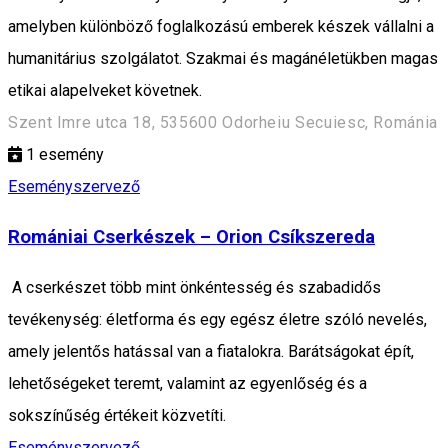
amelyben különböző foglalkozású emberek készek vállalni a
humanitárius szolgálatot. Szakmai és magánéletükben magas
etikai alapelveket követnek.
Szent Imre utca 18, 535600 Odorheiu Secuiesc, Románia
1
esemény
Eseményszervező
Romániai Cserkészek – Orion Csíkszereda
A cserkészet több mint önkéntesség és szabadidős
tevékenység: életforma és egy egész életre szóló nevelés,
amely jelentős hatással van a fiatalokra. Barátságokat épít,
lehetőségeket teremt, valamint az egyenlőség és a
sokszínűség értékeit közvetíti.
Eseményszervező