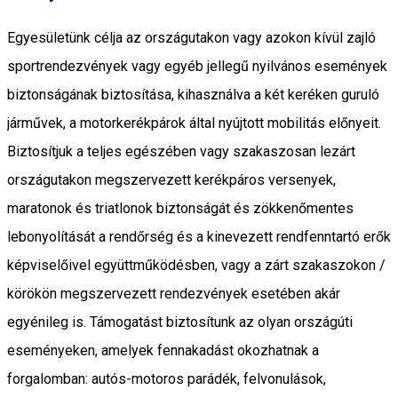
Egyesületünk célja az országutakon vagy azokon kívül zajló
sportrendezvények vagy egyéb jellegű nyilvános események
biztonságának biztosítása, kihasználva a két keréken guruló
járművek, a motorkerékpárok által nyújtott mobilitás előnyeit.
Biztosítjuk a teljes egészében vagy szakaszosan lezárt
országutakon megszervezett kerékpáros versenyek,
maratonok és triatlonok biztonságát és zökkenőmentes
lebonyolítását a rendőrség és a kinevezett rendfenntartó erők
képviselőivel együttműködésben, vagy a zárt szakaszokon /
körökön megszervezett rendezvények esetében akár
egyénileg is. Támogatást biztosítunk az olyan országúti
eseményeken, amelyek fennakadást okozhatnak a
forgalomban: autós-motoros parádék, felvonulások,