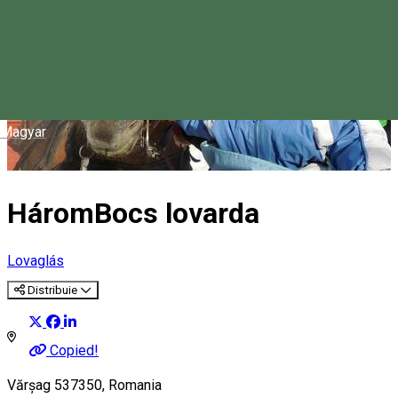
Magyar
HáromBocs lovarda
Lovaglás
Distribuie
Copied!
Vărșag 537350, Romania