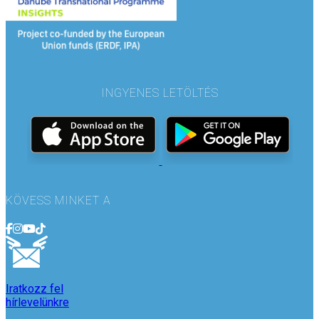
INGYENES LETÖLTÉS
KÖVESS MINKET A
Iratkozz fel
hírlevelünkre