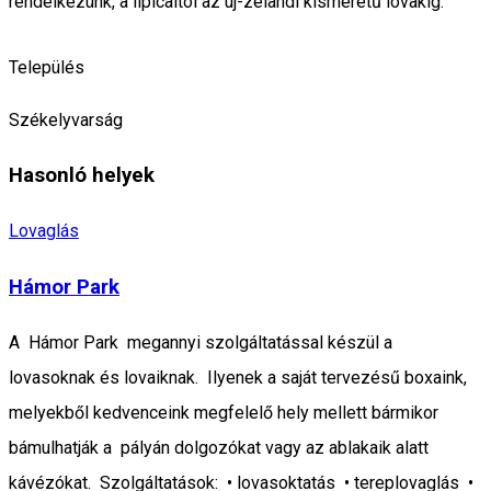
rendelkezünk, a lipicaitól az új-zélandi kisméretű lovakig.
Település
Székelyvarság
Hasonló helyek
Lovaglás
Hámor Park
A Hámor Park megannyi szolgáltatással készül a
lovasoknak és lovaiknak. Ilyenek a saját tervezésű boxaink,
melyekből kedvenceink megfelelő hely mellett bármikor
bámulhatják a pályán dolgozókat vagy az ablakaik alatt
kávézókat. Szolgáltatások: • lovasoktatás • tereplovaglás •