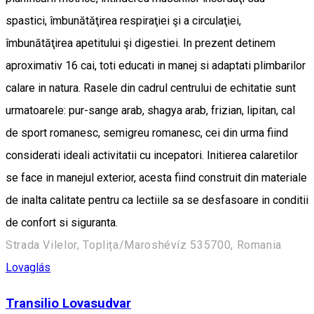
spastici, îmbunătăţirea respiraţiei şi a circulaţiei,
îmbunătăţirea apetitului şi digestiei. In prezent detinem
aproximativ 16 cai, toti educati in manej si adaptati plimbarilor
calare in natura. Rasele din cadrul centrului de echitatie sunt
urmatoarele: pur-sange arab, shagya arab, frizian, lipitan, cal
de sport romanesc, semigreu romanesc, cei din urma fiind
considerati ideali activitatii cu incepatori. Initierea calaretilor
se face in manejul exterior, acesta fiind construit din materiale
de inalta calitate pentru ca lectiile sa se desfasoare in conditii
de confort si siguranta.
Strada Vilelor, Toplița/Maroshévíz 535700, Romania
Lovaglás
Transilio Lovasudvar