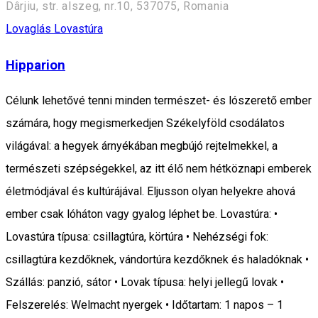
Dârjiu, str. alszeg, nr.10, 537075, Romania
Lovaglás
Lovastúra
Hipparion
Célunk lehetővé tenni minden természet- és lószerető ember
számára, hogy megismerkedjen Székelyföld csodálatos
világával: a hegyek árnyékában megbújó rejtelmekkel, a
természeti szépségekkel, az itt élő nem hétköznapi emberek
életmódjával és kultúrájával. Eljusson olyan helyekre ahová
ember csak lóháton vagy gyalog léphet be. Lovastúra: •
Lovastúra típusa: csillagtúra, körtúra • Nehézségi fok:
csillagtúra kezdőknek, vándortúra kezdőknek és haladóknak •
Szállás: panzió, sátor • Lovak típusa: helyi jellegű lovak •
Felszerelés: Welmacht nyergek • Időtartam: 1 napos – 1