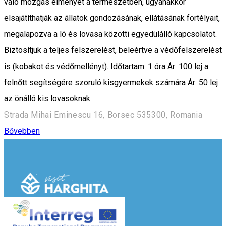
való mozgás élményét a természetben, ugyanakkor
elsajátíthatják az állatok gondozásának, ellátásának fortélyait,
megalapozva a ló és lovasa közötti egyedülálló kapcsolatot.
Biztosítjuk a teljes felszerelést, beleértve a védőfelszerelést
is (kobakot és védőmellényt). Időtartam: 1 óra Ár: 100 lej a
felnőtt segítségére szoruló kisgyermekek számára Ár: 50 lej
az önálló kis lovasoknak
Strada Mihai Eminescu 16, Borsec 535300, Romania
Bővebben