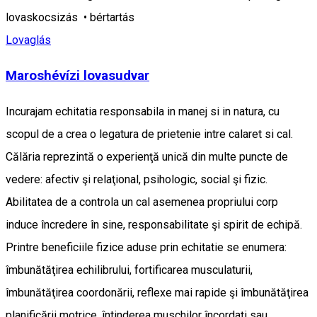
lovaskocsizás • bértartás
Lovaglás
Maroshévízi lovasudvar
Incurajam echitatia responsabila in manej si in natura, cu
scopul de a crea o legatura de prietenie intre calaret si cal.
Călăria reprezintă o experienţă unică din multe puncte de
vedere: afectiv şi relaţional, psihologic, social şi fizic.
Abilitatea de a controla un cal asemenea propriului corp
induce încredere în sine, responsabilitate şi spirit de echipă.
Printre beneficiile fizice aduse prin echitatie se enumera:
îmbunătăţirea echilibrului, fortificarea musculaturii,
îmbunătăţirea coordonării, reflexe mai rapide şi îmbunătăţirea
planificării motrice, întinderea muschilor încordaţi sau