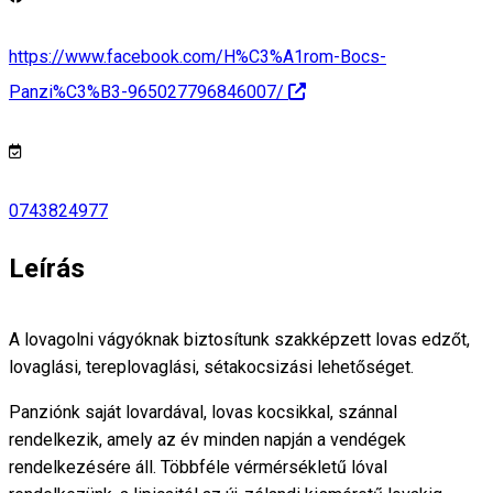
https://www.facebook.com/H%C3%A1rom-Bocs-
Panzi%C3%B3-965027796846007/
0743824977
Leírás
A lovagolni vágyóknak biztosítunk szakképzett lovas edzőt,
lovaglási, tereplovaglási, sétakocsizási lehetőséget.
Panziónk saját lovardával, lovas kocsikkal, szánnal
rendelkezik, amely az év minden napján a vendégek
rendelkezésére áll. Többféle vérmérsékletű lóval