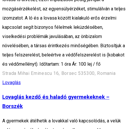
mozgásérzékelést, az egyensúlyérzéket, stimulálván a teljes
izomzatot. A ló és a lovasa között kialakuló erős érzelmi
kapcsolat segít bizonyos félelmek leküzdésében,
viselkedési problémák javulásában, az önbizalom
növelésében, a társas érintkezés minőségében. Biztosítjuk a
teljes felszerelést, beleértve a védőfelszerelést is (kobakot
és védőmellényt). Időtartam: 1 óra Ár: 100 lej / fő
Strada Mihai Eminescu 16, Borsec 535300, Romania
Lovaglás
Lovaglás kezdő és haladó gyermekeknek –
Borszék
A gyermekek átélhetik a lovakkal való kapcsolódás, a velük