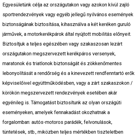
Egyesületünk célja az országutakon vagy azokon kívül zajló
sportrendezvények vagy egyéb jellegű nyilvános események
biztonságának biztosítása, kihasználva a két keréken guruló
járművek, a motorkerékpárok által nyújtott mobilitás előnyeit.
Biztosítjuk a teljes egészében vagy szakaszosan lezárt
országutakon megszervezett kerékpáros versenyek,
maratonok és triatlonok biztonságát és zökkenőmentes
lebonyolítását a rendőrség és a kinevezett rendfenntartó erők
képviselőivel együttműködésben, vagy a zárt szakaszokon /
körökön megszervezett rendezvények esetében akár
egyénileg is. Támogatást biztosítunk az olyan országúti
eseményeken, amelyek fennakadást okozhatnak a
forgalomban: autós-motoros parádék, felvonulások,
tüntetések, stb., miközben teljes mértékben tiszteletben