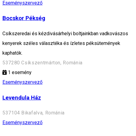
Eseményszervező
Bocskor Pékség
Csíkszeredai és kézdivásárhelyi boltjainkban vadkovászos
kenyerek széles választéka és ízletes péksütemények
kaphatók.
537280 Csíkszentmárton, Románia
1
esemény
Eseményszervező
Levendula Ház
537104 Bikafalva, Románia
Eseményszervező