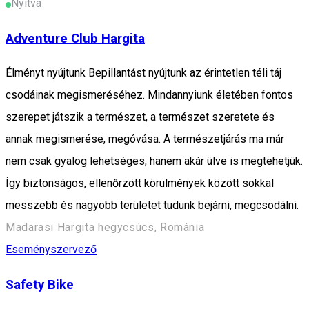
Nyitva
Adventure Club Hargita
Élményt nyújtunk Bepillantást nyújtunk az érintetlen téli táj
csodáinak megismeréséhez. Mindannyiunk életében fontos
szerepet játszik a természet, a természet szeretete és
annak megismerése, megóvása. A természetjárás ma már
nem csak gyalog lehetséges, hanem akár ülve is megtehetjük.
Így biztonságos, ellenőrzött körülmények között sokkal
messzebb és nagyobb területet tudunk bejárni, megcsodálni.
Madarasi Hargita hegycsúcs, Románia
Eseményszervező
Safety Bike