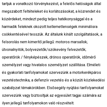
tartjuk a vonatkozó törvénykezést, a felelős hatóságok által
megszabott feltételeket és korlátozásokat, a közrendet és
közérdeket, mindezt pedig teljes hatékonysággal és a
harmadik feleknek okozott kellemetlenségek minimálisra
csökkentésével tesszük. Az általunk kínált szolgáltatások, a
felsorolás nem kimerítő jellegű: motoros marsallok;
útvonalnyitók; bolyvezetők/szökevény felvezetők;
operatőrök / fényképészek, drónos operatőrök, időmérő
személyzet vagy hivatalos személyzet szállítása. Elméleti
és gyakorlati tanfolyamokat szervezünk a motorkerékpáros
vezetéstechnika, a defenzív vezetés és a közúti közlekedési
szabályzat témakörökben. Elsősegély nyújtási tanfolyamokat
szervezünk vagy biztosítjuk az egyesület tagjai számára az
ilyen jellegű tanfolyamokon való részvételt.