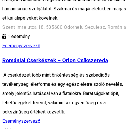
humanitárius szolgálatot. Szakmai és magánéletükben magas
etikai alapelveket követnek.
Szent Imre utca 18, 535600 Odorheiu Secuiesc, Románia
1
esemény
Eseményszervező
Romániai Cserkészek – Orion Csíkszereda
A cserkészet több mint önkéntesség és szabadidős
tevékenység: életforma és egy egész életre szóló nevelés,
amely jelentős hatással van a fiatalokra. Barátságokat épít,
lehetőségeket teremt, valamint az egyenlőség és a
sokszínűség értékeit közvetíti.
Eseményszervező