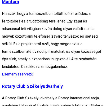
Muntom
Hisszük, hogy a természetben töltött idő a fejlődés, a
feltöltődés és a tudatosság tere lehet. Egy zajjal és
rohanással teli világban kevés dolog olyan valódi, mint a
hegyek között járni telefonjel, zavaró tényezők és sietség
nélkül. Ez a projekt arról szól, hogy megosszuk a
természetben átélt valódi pillanatokat, és olyan közösséget
építsünk, amely a szabadban is igazán él. A te szabadtéri
lendületed. Csatlakozz a mozgalomhoz.
Eseményszervező
Rotary Club Székelyudvarhely
A Rotary Club Székelyudvarhely a Rotary International tagja,
amelyben különböző foglalkozású emberek készek vállalni a