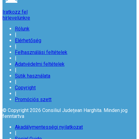
Iratkozz fel
hírlevelünkre
Rólunk
|
Elérhetőség
|
Felhasználási feltételek
|
Adatvédelmi feltételek
|
Sütik használata
|
Copyright
|
Promóciós szett
© Copyright 2026 Consiliul Județean Harghita. Minden jog
fenntartva
Akadálymentességi nyilatkozat
|
Social Guide