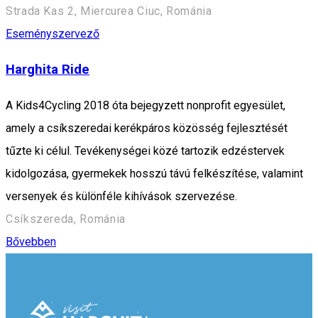
Strada Kas 2, Miercurea Ciuc, Románia
Eseményszervező
Harghita Ride
A Kids4Cycling 2018 óta bejegyzett nonprofit egyesület,
amely a csíkszeredai kerékpáros közösség fejlesztését
tűzte ki célul. Tevékenységei közé tartozik edzéstervek
kidolgozása, gyermekek hosszú távú felkészítése, valamint
versenyek és különféle kihívások szervezése.
Csíkszereda, Románia
Bővebben