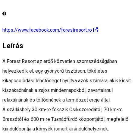
https://www.facebook.com/forestresort.ro
Leírás
A Forest Resort az erdő közvetlen szomszédságában
helyezkedik el, egy gyönyörű tisztáson, tökéletes
kikapcsolódási lehetőséget nyújtva azok számára, akik kicsit
kiszakadnának a zajos mindennapokból, zavartalanul
relaxálnának és töltődnének a természet ereje által.
A szálláshely 30 km-re fekszik Csíkszeredától, 70 km-re
Brassótól és 600 m-re Tusnádfürdő központjától, megfelelő
kiindulópontja a környék ismert kirándulóhelyeinek.