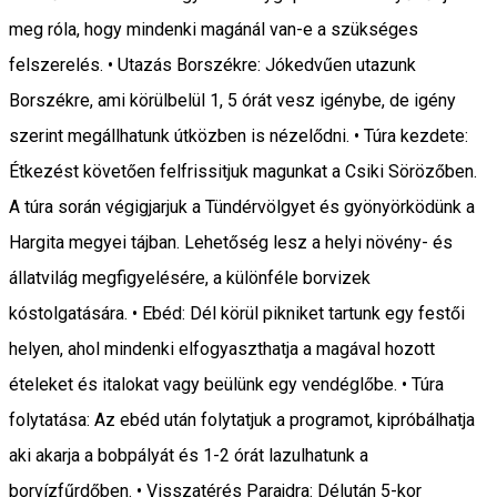
meg róla, hogy mindenki magánál van-e a szükséges
felszerelés. • Utazás Borszékre: Jókedvűen utazunk
Borszékre, ami körülbelül 1, 5 órát vesz igénybe, de igény
szerint megállhatunk útközben is nézelődni. • Túra kezdete:
Étkezést követően felfrissitjuk magunkat a Csiki Sörözőben.
A túra során végigjarjuk a Tündérvölgyet és gyönyörködünk a
Hargita megyei tájban. Lehetőség lesz a helyi növény- és
állatvilág megfigyelésére, a különféle borvizek
kóstolgatására. • Ebéd: Dél körül pikniket tartunk egy festői
helyen, ahol mindenki elfogyaszthatja a magával hozott
ételeket és italokat vagy beülünk egy vendéglőbe. • Túra
folytatása: Az ebéd után folytatjuk a programot, kipróbálhatja
aki akarja a bobpályát és 1-2 órát lazulhatunk a
borvízfűrdőben. • Visszatérés Parajdra: Délután 5-kor