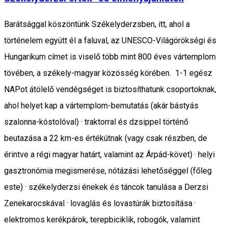
Barátsággal köszöntünk Székelyderzsben, itt, ahol a
történelem együtt él a faluval, az UNESCO-Világörökségi és
Hungarikum címet is viselő több mint 800 éves vártemplom
tövében, a székely-magyar közösség körében. 1-1 egész
NAPot átölelő vendégséget is biztosíthatunk csoportoknak,
ahol helyet kap a vártemplom-bemutatás (akár bástyás
szalonna-kóstolóval) · traktorral és dzsippel történő
beutazása a 22 km-es értékútnak (vagy csak részben, de
érintve a régi magyar határt, valamint az Árpád-követ) · helyi
gasztronómia megismerése, nótázási lehetőséggel (főleg
este) · székelyderzsi énekek és táncok tanulása a Derzsi
Zenekarocskával · lovaglás és lovastúrák biztosítása ·
elektromos kerékpárok, terepbiciklik, robogók, valamint