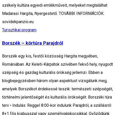
székely kultúra egyedi emlékműveit, melyeket megtalálhat
Madarasi Hargita, Nyergestető. TOVÁBBI INFORMÁCIÓK:
sovidekpanzio.eu
Turisztikai program
Borszék – körtúra Parajdról
Borszék egy kis, festői közösség Hargita megyében,
Romániában. Az Keleti-Kárpátok szívében fekvő hely, nyugodt
szépség és gazdag kulturális örökség jellemzi. Ebben a
blogbejegyzésben három olyan aspektust vizsgálunk meg,
amelyek Borszékot érdekessé teszik: természeti szépségét,
történelmi jelentőségét és kulturális örökségét. Borszéki túra
terv • Indulás: Reggel 8:00-kor indulunk Parajdról, a szállásról
8+1 fős kisbusszal vagy személygépkocsikkal. Győződjünk