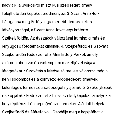
hagyja ki a Gyilkos-tó misztikus szépségét, amely
felejthetetlen képeket eredményez. 3. Szent Anna-tó •
Látogassa meg Erdély legismertebb természetes
látványosságát, a Szent Anna-tavat, egy krátertó
Székelyföldön. Az évszakok változásai itt mindig más és
lenyűgöző fotótémákat kínálnak. 4. Szejkefürdő és Szováta •
Szejkefürdőn fedezze fel a Mini Erdély Parkot, amely
számos híres vár és vártemplom makettjével várja a
látogatókat. • Szovátán a Medve-tó mellett válassza még a
helyi sódombot és a környező erdőségeket, amelyek
különleges természeti szépséget nyújtanak. 5. Székelykapuk
és kopjafák • Fedezze fel a híres székelykapukat, amelyek a
helyi építészet és népművészet remekei. Ajánlott helyek:
Szejkefürdő és Máréfalva. • Csodálja meg a kopjafákat, a