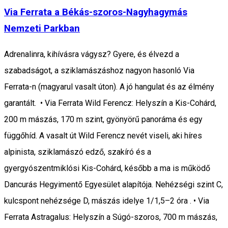
Via Ferrata a Békás-szoros-Nagyhagymás
Nemzeti Parkban
Adrenalinra, kihívásra vágysz? Gyere, és élvezd a
szabadságot, a sziklamászáshoz nagyon hasonló Via
Ferrata-n (magyarul vasalt úton). A jó hangulat és az élmény
garantált. • Via Ferrata Wild Ferencz: Helyszín a Kis-Cohárd,
200 m mászás, 170 m szint, gyönyörű panoráma és egy
függőhíd. A vasalt út Wild Ferencz nevét viseli, aki híres
alpinista, sziklamászó edző, szakíró és a
gyergyószentmiklósi Kis-Cohárd, később a ma is működő
Dancurás Hegyimentő Egyesület alapítója. Nehézségi szint C,
kulcspont nehézsége D, mászás idelye 1/1,5–2 óra . • Via
Ferrata Astragalus: Helyszín a Súgó-szoros, 700 m mászás,