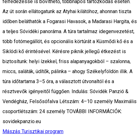
felfedezéssé is bővíthető, többnapos tartózkodás esetén.
Az út során ellátogatunk az Atyhai kilátóhoz, ahonnan tiszta
időben beláthatók a Fogarasi Havasok, a Madarasi Hargita, és
a teljes Sóvidéki panoráma. A túra tartalmaz idegenvezetést,
több fotómegállót, és opcionális körtúrát a Küsmődi kő és a
Siklódi kő érintésével. Kérésre piknik jellegű étkezést is
biztosítunk: helyi ízekkel, friss alapanyagokból – szalonna,
miccs, saláták, üdítők, pálinka – ahogy Székelyföldön illik. A
túra időtartama 3–5 óra, a választott útvonaltól és a
résztvevők igényeitől függően. Indulás: Sóvidék Panzió &
Vendégház, Felsősófalva Létszám: 4–10 személy Maximális
csoportlétszám: 24 személy TOVÁBBI INFORMÁCIÓK:
sovidekpanzio.eu
Mászás
Turisztikai program