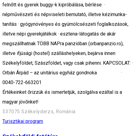
felnőtt és gyerek buggy-k kipróbálása, bérlése ·
népművészeti és népviseleti bemutató, illetve kézimunka-
tanítás · gyógynövényes és gyümölcsészeti foglalkozások,
illetve népi gyerekjátékok · esztena-látogatás de akár
megszállhatnak TÖBB NAPra panzióban (orbanpanzio.ro),
illetve ifjúsági (hostel) szálláshelyeken, bejárva innen
Székelyföldet, Szászföldet, vagy csak pihenni. KAPCSOLAT: ·
Orbán Árpád – az unitárius egyház gondnoka ·
0040-722-663201
Értékeinket őrizzük és ismertetjük, szolgálva ezáltal is a
magyar jövőnket!
537075 Székelyderzs, Románia
Turisztikai program