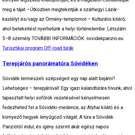
meg a tájat. • Útközben megtekintjük a szárhegyi Lázár-
kastélyt és/vagy az Örmény-templomot – Kulturális kitérő,
ahol betekintést nyerhetünk a helyi történelembe. Létszám:
5–8 személy TOVÁBBI INFORMÁCIÓK: sovidekpanzio.eu
Turisztikai program
Off-road túrák
Terepjárós panorámatúra Sóvidéken
Sóvidék természeti szépségeit egy nap alatt bejárni?
Lehetséges – terepjáróval! Egy igazi kalandtúrára hívunk, ahol
tapasztalt helyi sofőrök vezetésével kényelmesen
fedezheted fel a Sóvidéki-medence, az Atyhai kilátó és a
környező hegyek lenyűgöző világát. A túra a Sóvidék
Panziótól indul, és igény szerint akár egész napos