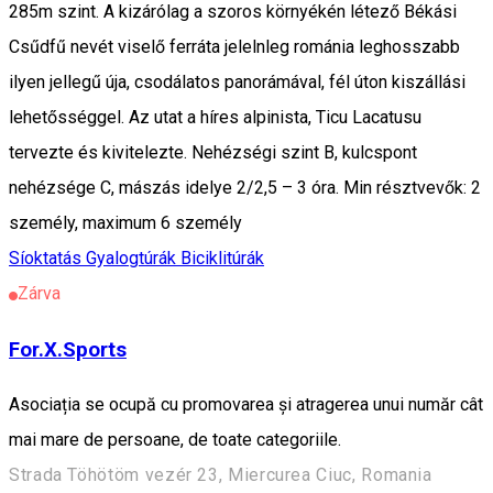
285m szint. A kizárólag a szoros környékén létező Békási
Csűdfű nevét viselő ferráta jelelnleg románia leghosszabb
ilyen jellegű úja, csodálatos panorámával, fél úton kiszállási
lehetősséggel. Az utat a híres alpinista, Ticu Lacatusu
tervezte és kivitelezte. Nehézségi szint B, kulcspont
nehézsége C, mászás idelye 2/2,5 – 3 óra. Min résztvevők: 2
személy, maximum 6 személy
Síoktatás
Gyalogtúrák
Biciklitúrák
Zárva
For.X.Sports
Asociația se ocupă cu promovarea și atragerea unui număr cât
mai mare de persoane, de toate categoriile.
Strada Töhötöm vezér 23, Miercurea Ciuc, Romania