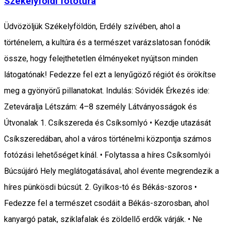
Székelyföldi fotótúra
Üdvözöljük Székelyföldön, Erdély szívében, ahol a
történelem, a kultúra és a természet varázslatosan fonódik
össze, hogy felejthetetlen élményeket nyújtson minden
látogatónak! Fedezze fel ezt a lenyűgöző régiót és örökítse
meg a gyönyörű pillanatokat. Indulás: Sóvidék Érkezés ide:
Zeteváralja Létszám: 4–8 személy Látványosságok és
Útvonalak 1. Csíkszereda és Csíksomlyó • Kezdje utazását
Csíkszeredában, ahol a város történelmi központja számos
fotózási lehetőséget kínál. • Folytassa a híres Csíksomlyói
Búcsújáró Hely meglátogatásával, ahol évente megrendezik a
híres pünkösdi búcsút. 2. Gyilkos-tó és Békás-szoros •
Fedezze fel a természet csodáit a Békás-szorosban, ahol
kanyargó patak, sziklafalak és zöldellő erdők várják. • Ne