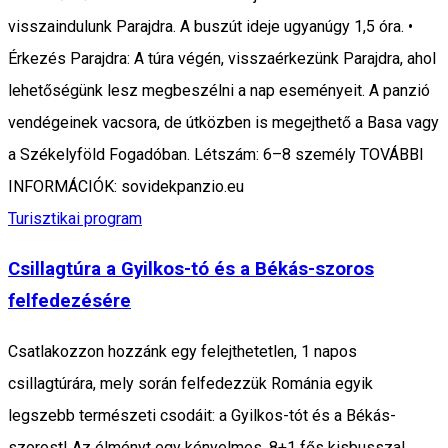
visszaindulunk Parajdra. A buszút ideje ugyanúgy 1,5 óra. •
Érkezés Parajdra: A túra végén, visszaérkezünk Parajdra, ahol
lehetőségünk lesz megbeszélni a nap eseményeit. A panzió
vendégeinek vacsora, de útközben is megejthető a Basa vagy
a Székelyföld Fogadóban. Létszám: 6–8 személy TOVÁBBI
INFORMÁCIÓK: sovidekpanzio.eu
Turisztikai program
Csillagtúra a Gyilkos-tó és a Békás-szoros
felfedezésére
Csatlakozzon hozzánk egy felejthetetlen, 1 napos
csillagtúrára, mely során felfedezzük Románia egyik
legszebb természeti csodáit: a Gyilkos-tót és a Békás-
szorost! Az élményt egy kényelmes, 8+1 fős kisbusszal