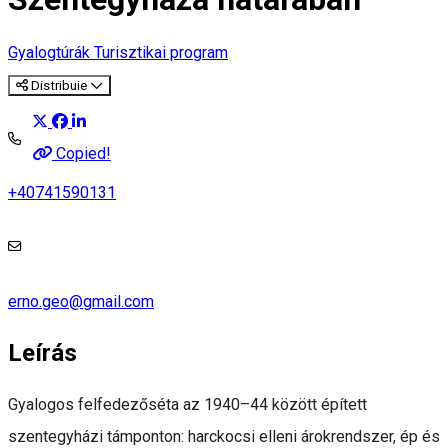
Gyalogtúrák
Turisztikai program
Distribuie
Copied!
+40741590131
erno.geo@gmail.com
Leírás
Gyalogos felfedezőséta az 1940–44 között épített
szentegyházi támponton: harckocsi elleni árokrendszer, ép és