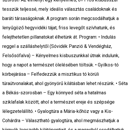
tesszük teljessé, mely ideális választás családoknak és
baráti társaságoknak. A program során megcsodálhatjuk a
lenyűgöző hegyvidéki tájat, friss levegőt szívhatunk, és
felejthetetlen pillanatokat élhetünk át. Program: • Indulás
reggel a szálláshelytől (Sóvidék Panzió & Vendégház,
Felsősófalva) – Kényelmes kisbuszunkkal útnak indulunk,
hogy a napot a természet ölelésében töltsük. • Gyilkos-tó
körbejárása – Felfedezzük a misztikus tó körüli
túraútvonalakat, ahol gyönyörű kilátásban lehet részünk. • Séta
a Békás-szorosban – Egy könnyed séta a hatalmas
sziklafalak között, ahol a természet ereje és szépsége
lélegzetelállító. • Gyalogtúra a Mária-kőhöz vagy a Kis-
Cohárdra – Választható gyalogtúra, ahol megmászhatjuk a
környék legszebb kilátópontjait, és a magasból csodálhatjuk