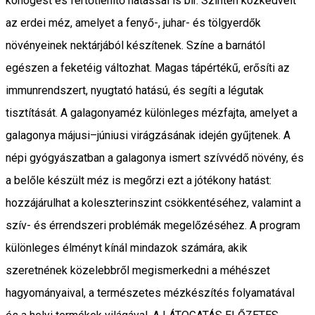
köhögést és fertőtlenítő hatással is bír. Szintén közkedvelt
az erdei méz, amelyet a fenyő-, juhar- és tölgyerdők
növényeinek nektárjából készítenek. Színe a barnától
egészen a feketéig változhat. Magas tápértékű, erősíti az
immunrendszert, nyugtató hatású, és segíti a légutak
tisztítását. A galagonyaméz különleges mézfajta, amelyet a
galagonya májusi–júniusi virágzásának idején gyűjtenek. A
népi gyógyászatban a galagonya ismert szívvédő növény, és
a belőle készült méz is megőrzi ezt a jótékony hatást:
hozzájárulhat a koleszterinszint csökkentéséhez, valamint a
szív- és érrendszeri problémák megelőzéséhez. A program
különleges élményt kínál mindazok számára, akik
szeretnének közelebbről megismerkedni a méhészet
hagyományaival, a természetes mézkészítés folyamatával