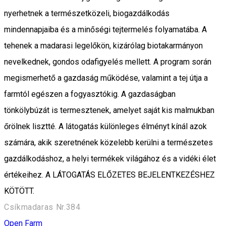
nyerhetnek a természetközeli, biogazdálkodás
mindennapjaiba és a minőségi tejtermelés folyamatába. A
tehenek a madarasi legelőkön, kizárólag biotakarmányon
nevelkednek, gondos odafigyelés mellett. A program során
megismerhető a gazdaság működése, valamint a tej útja a
farmtól egészen a fogyasztókig. A gazdaságban
tönkölybúzát is termesztenek, amelyet saját kis malmukban
őrölnek lisztté. A látogatás különleges élményt kínál azok
számára, akik szeretnének közelebb kerülni a természetes
gazdálkodáshoz, a helyi termékek világához és a vidéki élet
értékeihez. A LÁTOGATÁS ELŐZETES BEJELENTKEZÉSHEZ
KÖTÖTT.
Csíkmadaras Nr.384
Open Farm