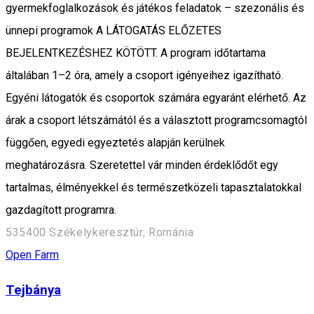
gyermekfoglalkozások és játékos feladatok – szezonális és
ünnepi programok A LÁTOGATÁS ELŐZETES
BEJELENTKEZÉSHEZ KÖTÖTT. A program időtartama
általában 1–2 óra, amely a csoport igényeihez igazítható.
Egyéni látogatók és csoportok számára egyaránt elérhető. Az
árak a csoport létszámától és a választott programcsomagtól
függően, egyedi egyeztetés alapján kerülnek
meghatározásra. Szeretettel vár minden érdeklődőt egy
tartalmas, élményekkel és természetközeli tapasztalatokkal
gazdagított programra.
535400 Székelykeresztúr, Románia
Open Farm
Tejbánya