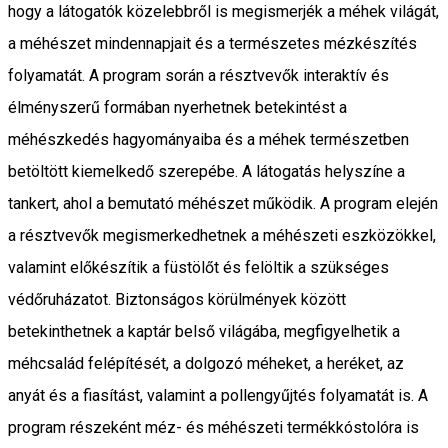
hogy a látogatók közelebbről is megismerjék a méhek világát,
a méhészet mindennapjait és a természetes mézkészítés
folyamatát. A program során a résztvevők interaktív és
élményszerű formában nyerhetnek betekintést a
méhészkedés hagyományaiba és a méhek természetben
betöltött kiemelkedő szerepébe. A látogatás helyszíne a
tankert, ahol a bemutató méhészet működik. A program elején
a résztvevők megismerkedhetnek a méhészeti eszközökkel,
valamint előkészítik a füstölőt és felöltik a szükséges
védőruházatot. Biztonságos körülmények között
betekinthetnek a kaptár belső világába, megfigyelhetik a
méhcsalád felépítését, a dolgozó méheket, a heréket, az
anyát és a fiasítást, valamint a pollengyűjtés folyamatát is. A
program részeként méz- és méhészeti termékkóstolóra is