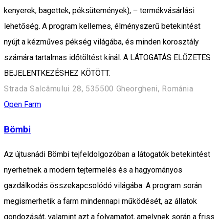
kenyerek, bagettek, péksütemények), – termékvásárlási
lehetőség. A program kellemes, élményszerű betekintést
nyújt a kézműves pékség világába, és minden korosztály
számára tartalmas időtöltést kínál. A LÁTOGATÁS ELŐZETES
BEJELENTKEZÉSHEZ KÖTÖTT.
Strada Salcâmului 28, 535500 Gheorgheni, Románia
Open Farm
Bömbi
Az újtusnádi Bömbi tejfeldolgozóban a látogatók betekintést
nyerhetnek a modern tejtermelés és a hagyományos
gazdálkodás összekapcsolódó világába. A program során
megismerhetik a farm mindennapi működését, az állatok
gondozását, valamint azt a folyamatot, amelynek során a friss