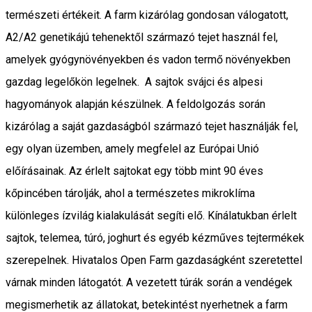
természeti értékeit. A farm kizárólag gondosan válogatott,
A2/A2 genetikájú tehenektől származó tejet használ fel,
amelyek gyógynövényekben és vadon termő növényekben
gazdag legelőkön legelnek. A sajtok svájci és alpesi
hagyományok alapján készülnek. A feldolgozás során
kizárólag a saját gazdaságból származó tejet használják fel,
egy olyan üzemben, amely megfelel az Európai Unió
előírásainak. Az érlelt sajtokat egy több mint 90 éves
kőpincében tárolják, ahol a természetes mikroklíma
különleges ízvilág kialakulását segíti elő. Kínálatukban érlelt
sajtok, telemea, túró, joghurt és egyéb kézműves tejtermékek
szerepelnek. Hivatalos Open Farm gazdaságként szeretettel
várnak minden látogatót. A vezetett túrák során a vendégek
megismerhetik az állatokat, betekintést nyerhetnek a farm