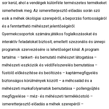
sor kerül, ahol a vendégek különféle természetes termékeket
ismerhetnek meg. Az ismeretterjesztő előadás során szó
esik a méhek ökológiai szerepéről, a beporzás fontosságáról
és a fenntartható méhészet jelentőségéről.
Gyermekcsoportok számára játékos foglalkozásokat és
interaktív feladatokat biztosít, emellett szezonális és ünnepi
programok szervezésére is lehetőséget kínál. A program
tartalma: – tankert- és bemutató méhészet látogatása –
méhészeti eszközök és védőfelszerelés bemutatása –
füstölő előkészítése és beöltözés – kaptármegfigyelés
biztonságos körülmények között – a méhcsalád és a
méhészeti munkafolyamatok bemutatása – pollengyűjtés
megfigyelése – méz- és méhészeti termékkóstoló –
ismeretterjesztő előadás a méhek szerepéről –