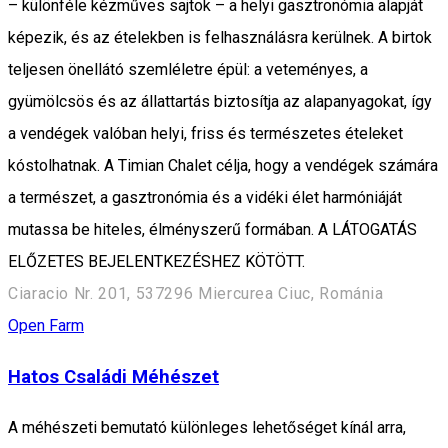
– különféle kézműves sajtok – a helyi gasztronómia alapját
képezik, és az ételekben is felhasználásra kerülnek. A birtok
teljesen önellátó szemléletre épül: a veteményes, a
gyümölcsös és az állattartás biztosítja az alapanyagokat, így
a vendégek valóban helyi, friss és természetes ételeket
kóstolhatnak. A Timian Chalet célja, hogy a vendégek számára
a természet, a gasztronómia és a vidéki élet harmóniáját
mutassa be hiteles, élményszerű formában. A LÁTOGATÁS
ELŐZETES BEJELENTKEZÉSHEZ KÖTÖTT.
Ciaracio Nr. 201, 537296 Miercurea Ciuc, Románia
Open Farm
Hatos Családi Méhészet
A méhészeti bemutató különleges lehetőséget kínál arra,