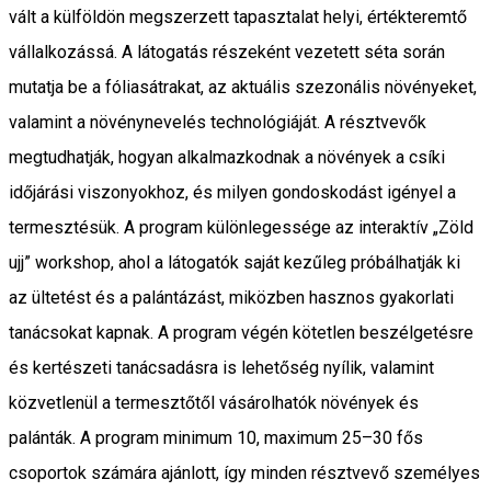
vált a külföldön megszerzett tapasztalat helyi, értékteremtő
vállalkozássá. A látogatás részeként vezetett séta során
mutatja be a fóliasátrakat, az aktuális szezonális növényeket,
valamint a növénynevelés technológiáját. A résztvevők
megtudhatják, hogyan alkalmazkodnak a növények a csíki
időjárási viszonyokhoz, és milyen gondoskodást igényel a
termesztésük. A program különlegessége az interaktív „Zöld
ujj” workshop, ahol a látogatók saját kezűleg próbálhatják ki
az ültetést és a palántázást, miközben hasznos gyakorlati
tanácsokat kapnak. A program végén kötetlen beszélgetésre
és kertészeti tanácsadásra is lehetőség nyílik, valamint
közvetlenül a termesztőtől vásárolhatók növények és
palánták. A program minimum 10, maximum 25–30 fős
csoportok számára ajánlott, így minden résztvevő személyes