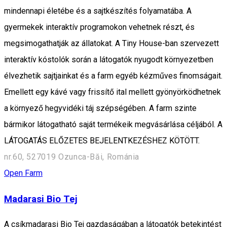
mindennapi életébe és a sajtkészítés folyamatába. A
gyermekek interaktív programokon vehetnek részt, és
megsimogathatják az állatokat. A Tiny House-ban szervezett
interaktív kóstolók során a látogatók nyugodt környezetben
élvezhetik sajtjainkat és a farm egyéb kézműves finomságait.
Emellett egy kávé vagy frissítő ital mellett gyönyörködhetnek
a környező hegyvidéki táj szépségében. A farm szinte
bármikor látogatható saját termékeik megvásárlása céljából. A
LÁTOGATÁS ELŐZETES BEJELENTKEZÉSHEZ KÖTÖTT.
nr.60, 527019 Ozunca-Băi, Románia
Open Farm
Madarasi Bio Tej
A csíkmadarasi Bio Tej gazdaságában a látogatók betekintést