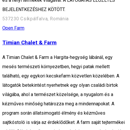
és a helyi termékek világával. A LÁTOGATÁS ELŐZETES
BEJELENTKEZÉSHEZ KÖTÖTT.
537230 Csíkpálfalva, Románia
Open Farm
Timian Chalet & Farm
A Timian Chalet & Farm a Hargita-hegység lábánál, egy
mesés természeti környezetben, hegyi patak mellett
található, egy egykori kecskefarm közvetlen közelében. A
látogatók betekintést nyerhetnek egy olyan családi birtok
világába, ahol a természet közelsége, a nyugalom és a
kézműves minőség határozza meg a mindennapokat. A
program során állatsimogató élmény és kézműves
sajtkóstoló is várja az érdeklődőket. A farm saját tejtermékei