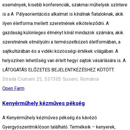
események, kisebb konferenciák, szakmai műhelyek színtere
is a A Pályaorientációs alkalmat is kínálnak fiataloknak, akik
ilyen életforma mellett szeretnének elköteleződni. A
gazdaság különleges élményt kínál mindazok számára, akik
szeretnének elmélyülni a természetközeli életformában, a
sajtkultúrában és a vidéki közösségi értékek világában. A
helyszínen lehetőség van érlelt hegyi sajtok vásárlására is. A
LÁTOGATÁS ELŐZETES BEJELENTKEZÉSHEZ KÖTÖTT.
Strada Ciumani 25, 537305 Suseni, Románia
Open Farm
Kenyérműhely kézműves pékség
A Kenyérműhely kézműves pékség és kávézó
Gyergyószentmiklóson található. Termékeik – kenyerek,