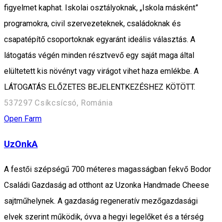
figyelmet kaphat. Iskolai osztályoknak, „Iskola másként”
programokra, civil szervezeteknek, családoknak és
csapatépítő csoportoknak egyaránt ideális választás. A
látogatás végén minden résztvevő egy saját maga által
elültetett kis növényt vagy virágot vihet haza emlékbe. A
LÁTOGATÁS ELŐZETES BEJELENTKEZÉSHEZ KÖTÖTT.
537297 Csíkcsícsó, Románia
Open Farm
UzOnkA
A festői szépségű 700 méteres magasságban fekvő Bodor
Családi Gazdaság ad otthont az Uzonka Handmade Cheese
sajtműhelynek. A gazdaság regeneratív mezőgazdasági
elvek szerint működik, óvva a hegyi legelőket és a térség