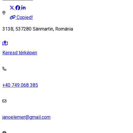
Copied!
313B, 537280 Sânmartin, Románia
Keresd térképen
+40 749 068 385
janoelemer@gmail.com