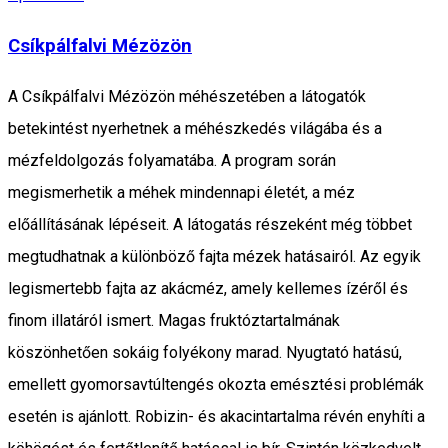
Csíkpálfalvi Mézözön
A Csíkpálfalvi Mézözön méhészetében a látogatók
betekintést nyerhetnek a méhészkedés világába és a
mézfeldolgozás folyamatába. A program során
megismerhetik a méhek mindennapi életét, a méz
előállításának lépéseit. A látogatás részeként még többet
megtudhatnak a különböző fajta mézek hatásairól. Az egyik
legismertebb fajta az akácméz, amely kellemes ízéről és
finom illatáról ismert. Magas fruktóztartalmának
köszönhetően sokáig folyékony marad. Nyugtató hatású,
emellett gyomorsavtúltengés okozta emésztési problémák
esetén is ajánlott. Robizin- és akacintartalma révén enyhíti a