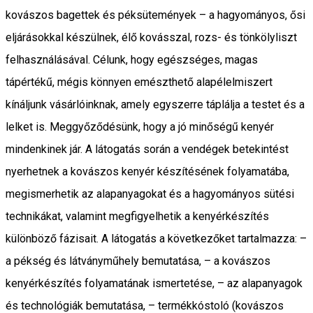
kovászos bagettek és péksütemények – a hagyományos, ősi
eljárásokkal készülnek, élő kovásszal, rozs- és tönkölyliszt
felhasználásával. Célunk, hogy egészséges, magas
tápértékű, mégis könnyen emészthető alapélelmiszert
kínáljunk vásárlóinknak, amely egyszerre táplálja a testet és a
lelket is. Meggyőződésünk, hogy a jó minőségű kenyér
mindenkinek jár. A látogatás során a vendégek betekintést
nyerhetnek a kovászos kenyér készítésének folyamatába,
megismerhetik az alapanyagokat és a hagyományos sütési
technikákat, valamint megfigyelhetik a kenyérkészítés
különböző fázisait. A látogatás a következőket tartalmazza: –
a pékség és látványműhely bemutatása, – a kovászos
kenyérkészítés folyamatának ismertetése, – az alapanyagok
és technológiák bemutatása, – termékkóstoló (kovászos