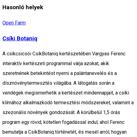
Hasonló helyek
Open Farm
Csíki Botaniq
A csíkcsicsói CsíkBotaniq kertészetében Vargyas Ferenc
interaktív kertészeti programmal várja azokat, akik
szeretnének betekintést nyerni a palántanevelés és a
dísznövénytermesztés világába. A látogatás során a
vendégek megismerhetik a kertészet mindennapjait, a csíki
klímához alkalmazkodó termesztési módszereket, valamint a
szezonális növények gondozását. A körülbelül 1,5 órás
program egy rövid, kötetlen fogadással indul, ahol Ferenc
bemutatja a CsíkBotaniq történetét, és mesél arról, hogyan