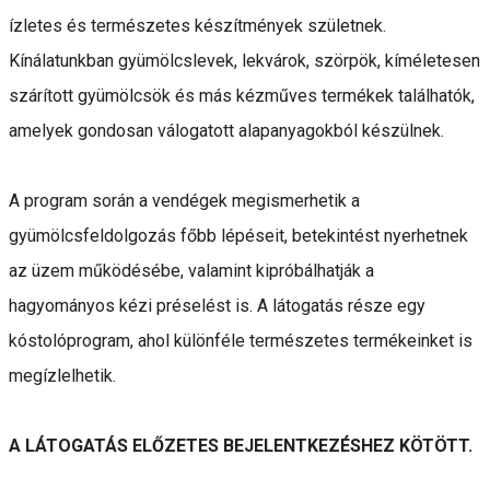
ízletes és természetes készítmények születnek.
Kínálatunkban gyümölcslevek, lekvárok, szörpök, kíméletesen
szárított gyümölcsök és más kézműves termékek találhatók,
amelyek gondosan válogatott alapanyagokból készülnek.
A program során a vendégek megismerhetik a
gyümölcsfeldolgozás főbb lépéseit, betekintést nyerhetnek
az üzem működésébe, valamint kipróbálhatják a
hagyományos kézi préselést is. A látogatás része egy
kóstolóprogram, ahol különféle természetes termékeinket is
megízlelhetik.
A LÁTOGATÁS ELŐZETES BEJELENTKEZÉSHEZ KÖTÖTT.