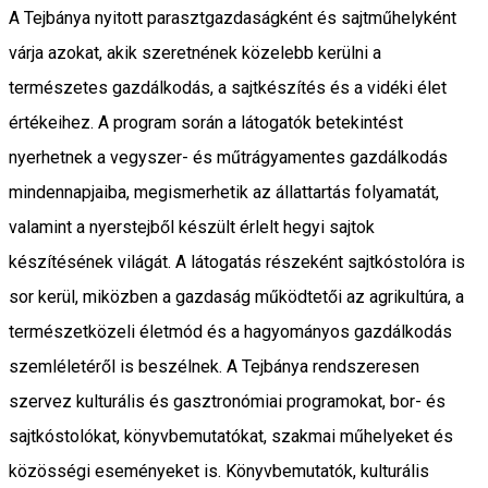
A Tejbánya nyitott parasztgazdaságként és sajtműhelyként
várja azokat, akik szeretnének közelebb kerülni a
természetes gazdálkodás, a sajtkészítés és a vidéki élet
értékeihez. A program során a látogatók betekintést
nyerhetnek a vegyszer- és műtrágyamentes gazdálkodás
mindennapjaiba, megismerhetik az állattartás folyamatát,
valamint a nyerstejből készült érlelt hegyi sajtok
készítésének világát. A látogatás részeként sajtkóstolóra is
sor kerül, miközben a gazdaság működtetői az agrikultúra, a
természetközeli életmód és a hagyományos gazdálkodás
szemléletéről is beszélnek. A Tejbánya rendszeresen
szervez kulturális és gasztronómiai programokat, bor- és
sajtkóstolókat, könyvbemutatókat, szakmai műhelyeket és
közösségi eseményeket is. Könyvbemutatók, kulturális