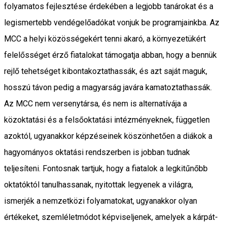
folyamatos fejlesztése érdekében a legjobb tanárokat és a
legismertebb vendégelőadókat vonjuk be programjainkba. Az
MCC a helyi közösségekért tenni akaró, a környezetükért
felelősséget érző fiatalokat támogatja abban, hogy a bennük
rejlő tehetséget kibontakoztathassák, és azt saját maguk,
hosszú távon pedig a magyarság javára kamatoztathassák.
Az MCC nem versenytársa, és nem is alternatívája a
közoktatási és a felsőoktatási intézményeknek, független
azoktól, ugyanakkor képzéseinek köszönhetően a diákok a
hagyományos oktatási rendszerben is jobban tudnak
teljesíteni. Fontosnak tartjuk, hogy a fiatalok a legkitűnőbb
oktatóktól tanulhassanak, nyitottak legyenek a világra,
ismerjék a nemzetközi folyamatokat, ugyanakkor olyan
értékeket, szemléletmódot képviseljenek, amelyek a kárpát-