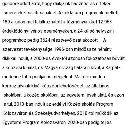
gondoskodott arról, hogy diákjaink hasznos és értékes
ismereteket sajátítsanak el. Az oktatási programok mellett
189 alkalommal találkozhatott intézményünkkel 12 963
érdeklődő nyilvános eseményeken, a 24 külső helyszíni
programhoz pedig 3624 résztvevő csatlakozott. A
szervezet tevékenysége 1996-ban mindössze néhány
diákkal indult, a 2000-es évektől azonban fokozatosan bővült
a képzési kínálat, és Magyarország határain kívül, a Kárpát-
medence több pontján is megjelent. Ma már minden
korosztálynak kínál képzési lehetőséget: az általános
iskolában, a középiskolában, az egyetemi évek alatt, és azon
is túl. 2013-ban indult az erdélyi Középiskolás Program
Kolozsváron és Székelyudvarhelyen, 2018-tól működik az
Egyetemi Program Kolozsváron, 2020-ban pedig teljes