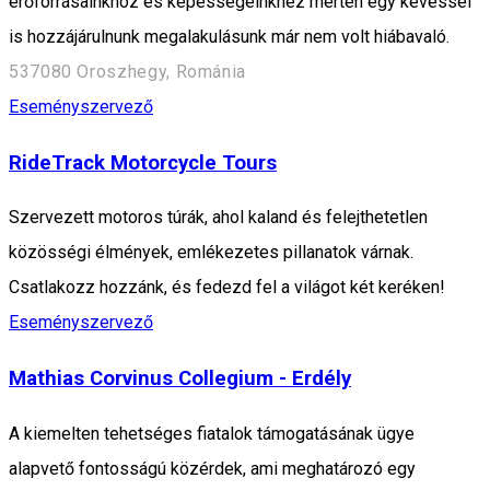
erőforrásainkhoz és képességeinkhez mérten egy kevéssel
is hozzájárulnunk megalakulásunk már nem volt hiábavaló.
537080 Oroszhegy, Románia
Eseményszervező
RideTrack Motorcycle Tours
Szervezett motoros túrák, ahol kaland és felejthetetlen
közösségi élmények, emlékezetes pillanatok várnak.
Csatlakozz hozzánk, és fedezd fel a világot két keréken!
Eseményszervező
Mathias Corvinus Collegium - Erdély
A kiemelten tehetséges fiatalok támogatásának ügye
alapvető fontosságú közérdek, ami meghatározó egy