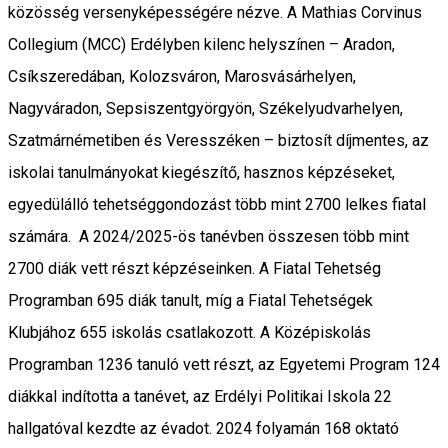
közösség versenyképességére nézve. A Mathias Corvinus
Collegium (MCC) Erdélyben kilenc helyszínen – Aradon,
Csíkszeredában, Kolozsváron, Marosvásárhelyen,
Nagyváradon, Sepsiszentgyörgyön, Székelyudvarhelyen,
Szatmárnémetiben és Veresszéken – biztosít díjmentes, az
iskolai tanulmányokat kiegészítő, hasznos képzéseket,
egyedülálló tehetséggondozást több mint 2700 lelkes fiatal
számára. A 2024/2025-ös tanévben összesen több mint
2700 diák vett részt képzéseinken. A Fiatal Tehetség
Programban 695 diák tanult, míg a Fiatal Tehetségek
Klubjához 655 iskolás csatlakozott. A Középiskolás
Programban 1236 tanuló vett részt, az Egyetemi Program 124
diákkal indította a tanévet, az Erdélyi Politikai Iskola 22
hallgatóval kezdte az évadot. 2024 folyamán 168 oktató