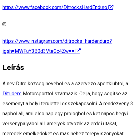
https://www.facebook.com/DitrocksHardEnduro
https://www.instagram.com/ditrocks_hardenduro?
igsh=MWFuY3B0d3VteGc4Zw==
Leírás
A nev Ditro kozseg nevebol es a szervezo sportklubtol, a
Ditriders
Motorsporttol szarmazik. Celja, hogy segitse az
esemenyt a helyi terulettel osszekapcsolni. A rendezveny 3
napbol all, ami elso nap egy prologbol es ket napos hegyi
versenypalyabol all, amelyek otvozik az erdei utakat,
meredek emelkedoket es mas nehez terepviszonyokat.