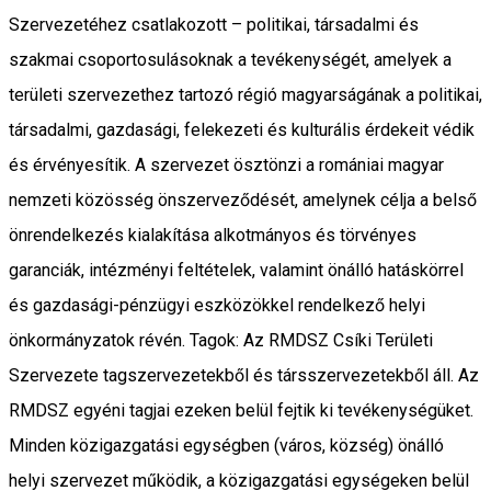
Szervezetéhez csatlakozott – politikai, társadalmi és
szakmai csoportosulásoknak a tevékenységét, amelyek a
területi szervezethez tartozó régió magyarságának a politikai,
társadalmi, gazdasági, felekezeti és kulturális érdekeit védik
és érvényesítik. A szervezet ösztönzi a romániai magyar
nemzeti közösség önszerveződését, amelynek célja a belső
önrendelkezés kialakítása alkotmányos és törvényes
garanciák, intézményi feltételek, valamint önálló hatáskörrel
és gazdasági-pénzügyi eszközökkel rendelkező helyi
önkormányzatok révén. Tagok: Az RMDSZ Csíki Területi
Szervezete tagszervezetekből és társszervezetekből áll. Az
RMDSZ egyéni tagjai ezeken belül fejtik ki tevékenységüket.
Minden közigazgatási egységben (város, község) önálló
helyi szervezet működik, a közigazgatási egységeken belül