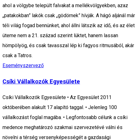
ahol a völgybe települt falvakat a mellékvölgyekben, azaz
„patakokban” lakók csak „gödörnek” hívják. A hágó aljánál már
téli világ fogad bennünket, ahol állni látszik az idő, és az élet
üteme nem a 21. század szerint lüktet, hanem lassan
hömpölyög, és csak tavasszal lép ki fagyos ritmusából, akár
csak a Tatros.
Eseményszervező
Csíki Vállalkozók Egyesülete
Csíki Vállalkozók Egyesülete • Az Egyesület 2011
októberében alakult 17 alapító taggal. • Jelenleg 100
vállalkozást foglal magába. • Legfontosabb célunk a csíki
medence meghatározó szakmai szervezetévé válni és
növelni a térség versenyképességét a gazdasági