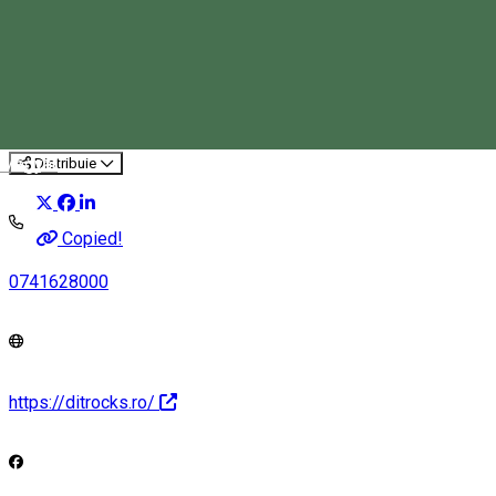
Ditrocks
Eseményszervező
Magyar
Distribuie
Copied!
0741628000
https://ditrocks.ro/