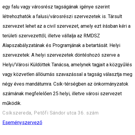
egy falu vagy városrész tagságának igénye szerint
létrehozhatók a falusi/városrészi szervezetek is. Társult
szervezet lehet az a civil szervezet, amely ezt írásban kéri a
területi szervezettől, illetve vállalja az RMDSZ
Alapszabályzatának és Programjának a betartását. Helyi
szervezetek: A helyi szervezetek döntéshozó szerve a
Helyi/Városi Küldöttek Tanácsa, amelynek tagjait a közgyűlés
vagy közvetlen állóurnás szavazással a tagság választja meg
négy éves mandátumra. Csík-térségben az önkormányzatok
számának megfelelően 25 helyi, illetve városi szervezet
működik.
Csíkszereda, Petőfi Sándor utca 36. szám
Eseményszervező