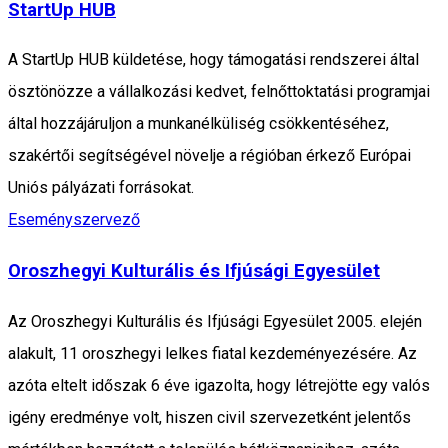
StartUp HUB
A StartUp HUB küldetése, hogy támogatási rendszerei által
ösztönözze a vállalkozási kedvet, felnőttoktatási programjai
által hozzájáruljon a munkanélküliség csökkentéséhez,
szakértői segítségével növelje a régióban érkező Európai
Uniós pályázati forrásokat.
Eseményszervező
Oroszhegyi Kulturális és Ifjúsági Egyesület
Az Oroszhegyi Kulturális és Ifjúsági Egyesület 2005. elején
alakult, 11 oroszhegyi lelkes fiatal kezdeményezésére. Az
azóta eltelt időszak 6 éve igazolta, hogy létrejötte egy valós
igény eredménye volt, hiszen civil szervezetként jelentős