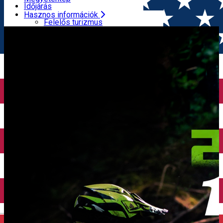
Turisztikai programok
Időjárás
Élmények
Gyógyszertárak
Hasznos információk
FŐOLDAL
Eseményszervező
Ditrocks
Hegyimentő központ
Felelős turizmus
Turisztikai Információs Központok
Megyetérkép
Idegenvezetők
Időjárás
Utazási irodák
Gyógyszertárak
ATM
Hegyimentő központ
Reptéri transzfer
Turisztikai Információs Központok
Taxi társaságok
Idegenvezetők
Autókölcsönzés
Utazási irodák
Kerékpárkölcsönzés
ATM
Reptéri transzfer
Taxi társaságok
Autókölcsönzés
Kerékpárkölcsönzés
English