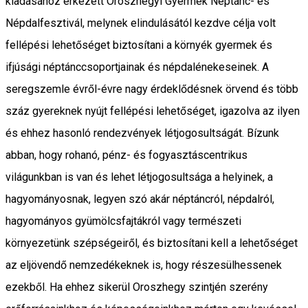
kiadásához érkezett Oroszhegyi Gyermek Néptánc- és
Népdalfesztivál, melynek elindulásától kezdve célja volt
fellépési lehetőséget biztosítani a környék gyermek és
ifjúsági néptánccsoportjainak és népdalénekeseinek. A
seregszemle évről-évre nagy érdeklődésnek örvend és több
száz gyereknek nyújt fellépési lehetőséget, igazolva az ilyen
és ehhez hasonló rendezvények létjogosultságát. Bízunk
abban, hogy rohanó, pénz- és fogyasztáscentrikus
világunkban is van és lehet létjogosultsága a helyinek, a
hagyományosnak, legyen szó akár néptáncról, népdalról,
hagyományos gyümölcsfajtákról vagy természeti
környezetünk szépségeiről, és biztosítani kell a lehetőséget
az eljövendő nemzedékeknek is, hogy részesülhessenek
ezekből. Ha ehhez sikerül Oroszhegy szintjén szerény