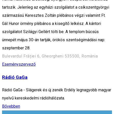
tartozik. Jelenleg az egyházi szolgálatot a csíkszentgyörgyi
származású Keresztes Zoltán plébános végzi valamint Ft.
Gál Hunor örmény plébános a kisegítő lelkész. A kántori
szolgálatot Szilágyi Gellért tölti be. A templom búcsús
ünnepét május 30-án tartják, örökös szentségimádási nap:
szeptember 28.
Bulevardul Frăției 6, Gheorgheni 535500, Románia
Eseményszervező
Rádió GaGa
Rádió GaGa - Slágerek és új zenék Erdély legnagyobb magyar
nyelvű kereskedelmi rádióhálózata.
Bővebben