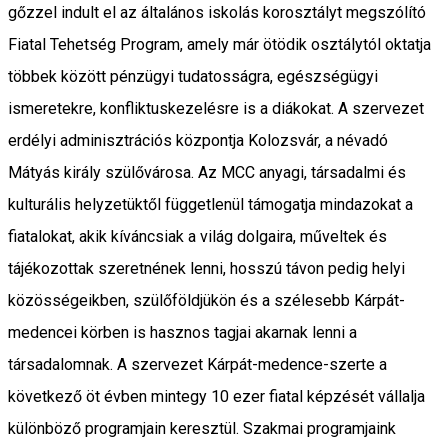
gőzzel indult el az általános iskolás korosztályt megszólító
Fiatal Tehetség Program, amely már ötödik osztálytól oktatja
többek között pénzügyi tudatosságra, egészségügyi
ismeretekre, konfliktuskezelésre is a diákokat. A szervezet
erdélyi adminisztrációs központja Kolozsvár, a névadó
Mátyás király szülővárosa. Az MCC anyagi, társadalmi és
kulturális helyzetüktől függetlenül támogatja mindazokat a
fiatalokat, akik kíváncsiak a világ dolgaira, műveltek és
tájékozottak szeretnének lenni, hosszú távon pedig helyi
közösségeikben, szülőföldjükön és a szélesebb Kárpát-
medencei körben is hasznos tagjai akarnak lenni a
társadalomnak. A szervezet Kárpát-medence-szerte a
következő öt évben mintegy 10 ezer fiatal képzését vállalja
különböző programjain keresztül. Szakmai programjaink