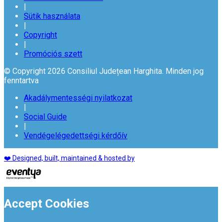
|
Sütik használata
|
Copyright
|
Promóciós szett
© Copyright 2026 Consiliul Județean Harghita. Minden jog
fenntartva
Akadálymentességi nyilatkozat
|
Social Guide
|
Vendégelégedettségi kérdőív
❤️ Designed, built, maintained & hosted by
Accept Cookies