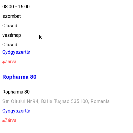
08:00
-
16:00
szombat
Diafarm
Closed
vasárnap
Hasonló helyek
Closed
Gyógyszertár
Zárva
Ropharma 80
Ropharma 80
Str. Oltului Nr.94, Băile Tușnad 535100, Romania
Gyógyszertár
Zárva