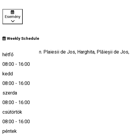
Esemény
Weekly Schedule
Str. Imper, 74, Com. Plaiesii de Jos, Harghita, Plăieșii de Jos,
hétfő
Romania
08:00
-
16:00
kedd
08:00
-
16:00
Keresd térképen
szerda
08:00
-
16:00
csütörtök
0266-333206
08:00
-
16:00
péntek
Leírás