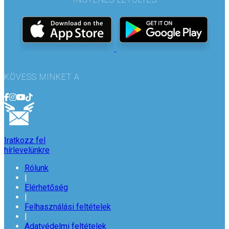
KÖVESS MINKET A
Iratkozz fel
hírlevelünkre
Rólunk
|
Elérhetőség
|
Felhasználási feltételek
|
Adatvédelmi feltételek