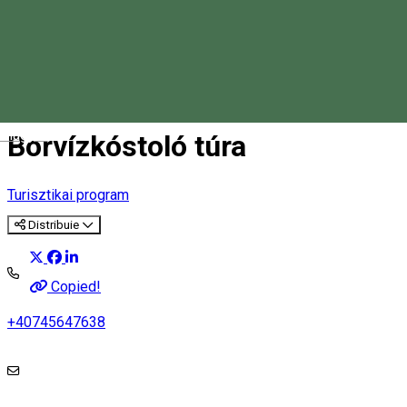
Magyar
Borvízkóstoló túra
Turisztikai program
Distribuie
Copied!
+40745647638