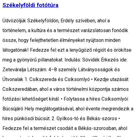
Székelyföldi fotótúra
Üdvözöljük Székelyföldön, Erdély szívében, ahol a
történelem, a kultúra és a természet varázslatosan fonódik
össze, hogy felejthetetlen élményeket nyújtson minden
látogatónak! Fedezze fel ezt a lenyűgöző régiót és örökítse
meg a gyönyörű pillanatokat. Indulás: Sóvidék Érkezés ide:
Zeteváralja Létszám: 4–8 személy Látványosságok és
Útvonalak 1. Csíkszereda és Csíksomlyó • Kezdje utazását
Csíkszeredában, ahol a város történelmi központja számos
fotózási lehetőséget kínál. • Folytassa a híres Csíksomlyói
Búcsújáró Hely meglátogatásával, ahol évente megrendezik a
híres pünkösdi búcsút. 2. Gyilkos-tó és Békás-szoros •
Fedezze fel a természet csodáit a Békás-szorosban, ahol