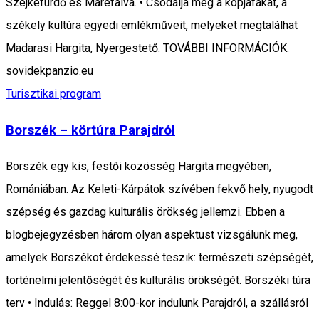
Szejkefürdő és Máréfalva. • Csodálja meg a kopjafákat, a
székely kultúra egyedi emlékműveit, melyeket megtalálhat
Madarasi Hargita, Nyergestető. TOVÁBBI INFORMÁCIÓK:
sovidekpanzio.eu
Turisztikai program
Borszék – körtúra Parajdról
Borszék egy kis, festői közösség Hargita megyében,
Romániában. Az Keleti-Kárpátok szívében fekvő hely, nyugodt
szépség és gazdag kulturális örökség jellemzi. Ebben a
blogbejegyzésben három olyan aspektust vizsgálunk meg,
amelyek Borszékot érdekessé teszik: természeti szépségét,
történelmi jelentőségét és kulturális örökségét. Borszéki túra
terv • Indulás: Reggel 8:00-kor indulunk Parajdról, a szállásról