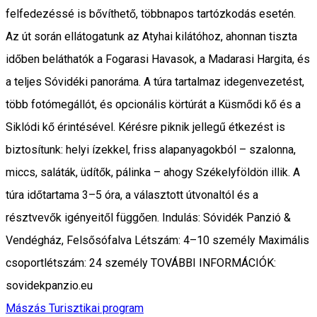
felfedezéssé is bővíthető, többnapos tartózkodás esetén.
Az út során ellátogatunk az Atyhai kilátóhoz, ahonnan tiszta
időben beláthatók a Fogarasi Havasok, a Madarasi Hargita, és
a teljes Sóvidéki panoráma. A túra tartalmaz idegenvezetést,
több fotómegállót, és opcionális körtúrát a Küsmődi kő és a
Siklódi kő érintésével. Kérésre piknik jellegű étkezést is
biztosítunk: helyi ízekkel, friss alapanyagokból – szalonna,
miccs, saláták, üdítők, pálinka – ahogy Székelyföldön illik. A
túra időtartama 3–5 óra, a választott útvonaltól és a
résztvevők igényeitől függően. Indulás: Sóvidék Panzió &
Vendégház, Felsősófalva Létszám: 4–10 személy Maximális
csoportlétszám: 24 személy TOVÁBBI INFORMÁCIÓK:
sovidekpanzio.eu
Mászás
Turisztikai program