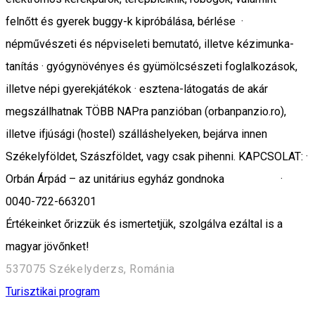
felnőtt és gyerek buggy-k kipróbálása, bérlése ·
népművészeti és népviseleti bemutató, illetve kézimunka-
tanítás · gyógynövényes és gyümölcsészeti foglalkozások,
illetve népi gyerekjátékok · esztena-látogatás de akár
megszállhatnak TÖBB NAPra panzióban (orbanpanzio.ro),
illetve ifjúsági (hostel) szálláshelyeken, bejárva innen
Székelyföldet, Szászföldet, vagy csak pihenni. KAPCSOLAT: ·
Orbán Árpád – az unitárius egyház gondnoka ·
0040-722-663201
Értékeinket őrizzük és ismertetjük, szolgálva ezáltal is a
magyar jövőnket!
537075 Székelyderzs, Románia
Turisztikai program