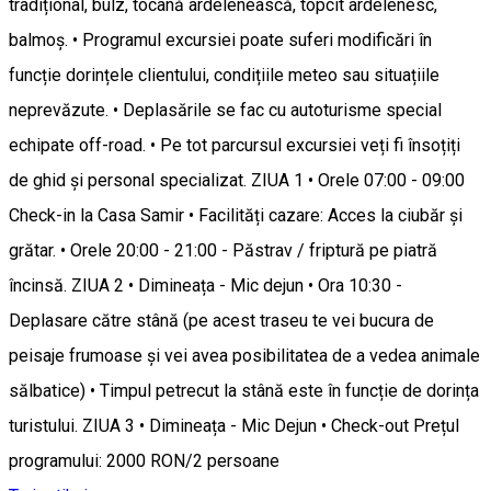
tradițional, bulz, tocană ardelenească, topcit ardelenesc,
balmoș. • Programul excursiei poate suferi modificări în
funcție dorințele clientului, condițiile meteo sau situațiile
neprevăzute. • Deplasările se fac cu autoturisme special
echipate off-road. • Pe tot parcursul excursiei veți fi însoțiți
de ghid și personal specializat. ZIUA 1 • Orele 07:00 - 09:00
Check-in la Casa Samir • Facilități cazare: Acces la ciubăr și
grătar. • Orele 20:00 - 21:00 - Păstrav / friptură pe piatră
încinsă. ZIUA 2 • Dimineața - Mic dejun • Ora 10:30 -
Deplasare către stână (pe acest traseu te vei bucura de
peisaje frumoase și vei avea posibilitatea de a vedea animale
sălbatice) • Timpul petrecut la stână este în funcție de dorința
turistului. ZIUA 3 • Dimineața - Mic Dejun • Check-out Prețul
programului: 2000 RON/2 persoane