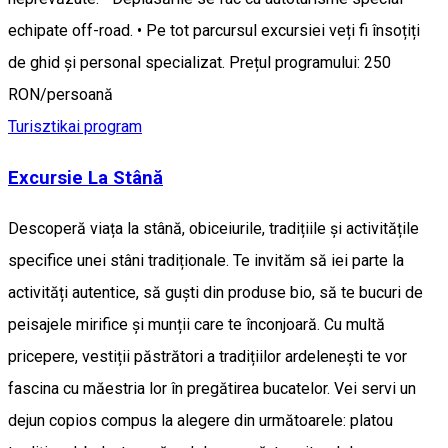
echipate off-road. • Pe tot parcursul excursiei veți fi însoțiți
de ghid și personal specializat. Prețul programului: 250
RON/persoană
Turisztikai program
Excursie La Stână
Descoperă viața la stână, obiceiurile, tradițiile și activitățile
specifice unei stâni tradiționale. Te invităm să iei parte la
activități autentice, să guști din produse bio, să te bucuri de
peisajele mirifice și munții care te înconjoară. Cu multă
pricepere, vestiții păstrători a tradițiilor ardelenești te vor
fascina cu măestria lor în pregătirea bucatelor. Vei servi un
dejun copios compus la alegere din următoarele: platou