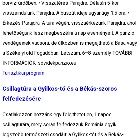
borvízfűrdőben. • Visszatérés Parajdra: Délután 5-kor
visszaindulunk Parajdra. A buszút ideje ugyanúgy 1,5 óra. •
Érkezés Parajdra: A túra végén, visszaérkezünk Parajdra, ahol
lehetőségünk lesz megbeszélni a nap eseményeit. A panzió
vendégeinek vacsora, de útközben is megejthető a Basa vagy
a Székelyföld Fogadóban. Létszám: 6–8 személy TOVÁBBI
INFORMÁCIÓK: sovidekpanzio.eu
Turisztikai program
Csillagtúra a Gyilkos-tó és a Békás-szoros
felfedezésére
Csatlakozzon hozzánk egy felejthetetlen, 1 napos
csillagtúrára, mely során felfedezzük Románia egyik
legszebb természeti csodáit: a Gyilkos-tót és a Békás-