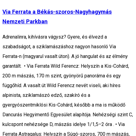
Via Ferrata a Békás-szoros-Nagyhagymás
Nemzeti Parkban
Adrenalinra, kihívásra vágysz? Gyere, és élvezd a
szabadságot, a sziklamászáshoz nagyon hasonló Via
Ferrata-n (magyarul vasalt úton). A jó hangulat és az élmény
garantált. • Via Ferrata Wild Ferencz: Helyszín a Kis-Cohárd,
200 m mászás, 170 m szint, gyönyörű panoráma és egy
függőhíd. A vasalt út Wild Ferencz nevét viseli, aki híres
alpinista, sziklamászó edző, szakíró és a
gyergyószentmiklósi Kis-Cohárd, később a ma is működő
Dancurás Hegyimentő Egyesület alapítója. Nehézségi szint C,
kulcspont nehézsége D, mászás idelye 1/1,5–2 óra . • Via
Ferrata Astragalus: Helyszín a Súgó-szoros, 700 m mászás,