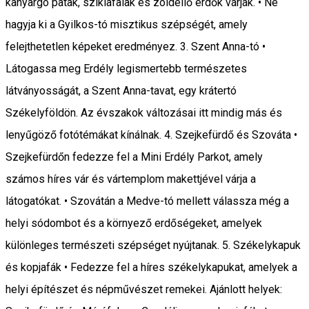
kanyargó patak, sziklafalak és zöldellő erdők várják. • Ne
hagyja ki a Gyilkos-tó misztikus szépségét, amely
felejthetetlen képeket eredményez. 3. Szent Anna-tó •
Látogassa meg Erdély legismertebb természetes
látványosságát, a Szent Anna-tavat, egy krátertó
Székelyföldön. Az évszakok változásai itt mindig más és
lenyűgöző fotótémákat kínálnak. 4. Szejkefürdő és Szováta •
Szejkefürdőn fedezze fel a Mini Erdély Parkot, amely
számos híres vár és vártemplom makettjével várja a
látogatókat. • Szovátán a Medve-tó mellett válassza még a
helyi sódombot és a környező erdőségeket, amelyek
különleges természeti szépséget nyújtanak. 5. Székelykapuk
és kopjafák • Fedezze fel a híres székelykapukat, amelyek a
helyi építészet és népművészet remekei. Ajánlott helyek: