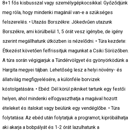
8+1 fős kisbusszal vagy személygépkocsikkal. Győződjünk
meg róla, hogy mindenki magánál van-e a szükséges
felszerelés. • Utazás Borszékre: Jókedvűen utazunk
Borszékre, ami körülbelül 1, 5 órát vesz igénybe, de igény
szerint megállhatunk útközben is nézelődni. • Túra kezdete:
Étkezést követően felfrissitjuk magunkat a Csiki Sörözőben.
A túra során végigjarjuk a Tündérvölgyet és gyönyörködünk a
Hargita megyei tájban. Lehetőség lesz a helyi növény- és
állatvilág megfigyelésére, a különféle borvizek
kóstolgatására. • Ebéd: Dél körül pikniket tartunk egy festői
helyen, ahol mindenki elfogyaszthatja a magával hozott
ételeket és italokat vagy beülünk egy vendéglőbe. • Túra
folytatása: Az ebéd után folytatjuk a programot, kipróbálhatja
aki akarja a bobpályát és 1-2 órát lazulhatunk a