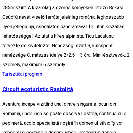
285m szint. A kizárólag a szoros környékén létező Békási
Csűdfű nevét viselő ferráta jelelnleg románia leghosszabb
ilyen jellegű úja, csodálatos panorámával, fél úton kiszállási
lehetősséggel. Az utat a híres alpinista, Ticu Lacatusu
tervezte és kivitelezte. Nehézségi szint B, kulcspont
nehézsége C, mászás idelye 2/2,5 – 3 óra. Min résztvevők: 2
személy, maximum 6 személy
Turisztikai program
Circuit ecoturistic Rastolită
Aventura începe vizitând unul dintre singurele locuri din
România, unde încă se poate observa Lostrița, continuă cu o
pepinieră, acolo specialiștii noștrii în domeniul silvic îți vor
îmbogăți cunoștințele despre arborii prezenți în zonele