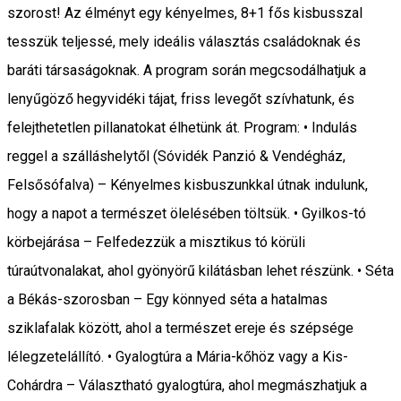
szorost! Az élményt egy kényelmes, 8+1 fős kisbusszal
tesszük teljessé, mely ideális választás családoknak és
baráti társaságoknak. A program során megcsodálhatjuk a
lenyűgöző hegyvidéki tájat, friss levegőt szívhatunk, és
felejthetetlen pillanatokat élhetünk át. Program: • Indulás
reggel a szálláshelytől (Sóvidék Panzió & Vendégház,
Felsősófalva) – Kényelmes kisbuszunkkal útnak indulunk,
hogy a napot a természet ölelésében töltsük. • Gyilkos-tó
körbejárása – Felfedezzük a misztikus tó körüli
túraútvonalakat, ahol gyönyörű kilátásban lehet részünk. • Séta
a Békás-szorosban – Egy könnyed séta a hatalmas
sziklafalak között, ahol a természet ereje és szépsége
lélegzetelállító. • Gyalogtúra a Mária-kőhöz vagy a Kis-
Cohárdra – Választható gyalogtúra, ahol megmászhatjuk a