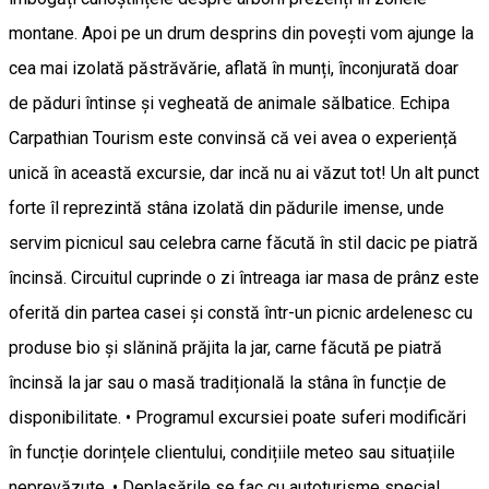
montane. Apoi pe un drum desprins din povești vom ajunge la
cea mai izolată păstrăvărie, aflată în munți, înconjurată doar
de păduri întinse și vegheată de animale sălbatice. Echipa
Carpathian Tourism este convinsă că vei avea o experiență
unică în această excursie, dar incă nu ai văzut tot! Un alt punct
forte îl reprezintă stâna izolată din pădurile imense, unde
servim picnicul sau celebra carne făcută în stil dacic pe piatră
încinsă. Circuitul cuprinde o zi întreaga iar masa de prânz este
oferită din partea casei și constă într-un picnic ardelenesc cu
produse bio și slănină prăjita la jar, carne făcută pe piatră
încinsă la jar sau o masă tradițională la stâna în funcție de
disponibilitate. • Programul excursiei poate suferi modificări
în funcție dorințele clientului, condițiile meteo sau situațiile
neprevăzute. • Deplasările se fac cu autoturisme special