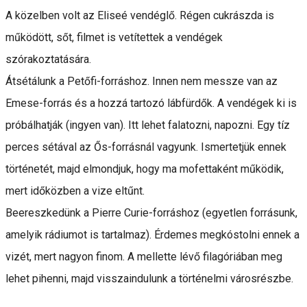
A közelben volt az Eliseé vendéglő. Régen cukrászda is
működött, sőt, filmet is vetítettek a vendégek
szórakoztatására.
Átsétálunk a Petőfi-forráshoz. Innen nem messze van az
Emese-forrás és a hozzá tartozó lábfürdők. A vendégek ki is
próbálhatják (ingyen van). Itt lehet falatozni, napozni. Egy tíz
perces sétával az Ős-forrásnál vagyunk. Ismertetjük ennek
történetét, majd elmondjuk, hogy ma mofettaként működik,
mert időközben a vize eltűnt.
Beereszkedünk a Pierre Curie-forráshoz (egyetlen forrásunk,
amelyik rádiumot is tartalmaz). Érdemes megkóstolni ennek a
vizét, mert nagyon finom. A mellette lévő filagóriában meg
lehet pihenni, majd visszaindulunk a történelmi városrészbe.