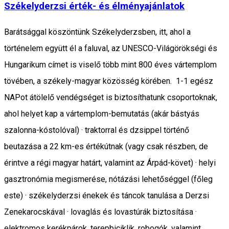
Székelyderzsi érték- és élményajánlatok
Barátsággal köszöntünk Székelyderzsben, itt, ahol a
történelem együtt él a faluval, az UNESCO-Világörökségi és
Hungarikum címet is viselő több mint 800 éves vártemplom
tövében, a székely-magyar közösség körében. 1-1 egész
NAPot átölelő vendégséget is biztosíthatunk csoportoknak,
ahol helyet kap a vártemplom-bemutatás (akár bástyás
szalonna-kóstolóval) · traktorral és dzsippel történő
beutazása a 22 km-es értékútnak (vagy csak részben, de
érintve a régi magyar határt, valamint az Árpád-követ) · helyi
gasztronómia megismerése, nótázási lehetőséggel (főleg
este) · székelyderzsi énekek és táncok tanulása a Derzsi
Zenekarocskával · lovaglás és lovastúrák biztosítása ·
elektromos kerékpárok, terepbiciklik, robogók, valamint