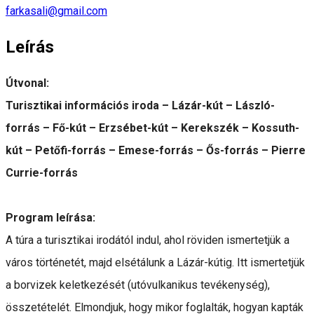
farkasali@gmail.com
Leírás
Útvonal:
Turisztikai információs iroda – Lázár-kút – László-
forrás – Fő-kút – Erzsébet-kút – Kerekszék – Kossuth-
kút – Petőfi-forrás – Emese-forrás – Ős-forrás – Pierre
Currie-forrás
Program leírása:
A túra a turisztikai irodától indul, ahol röviden ismertetjük a
város történetét, majd elsétálunk a Lázár-kútig. Itt ismertetjük
a borvizek keletkezését (utóvulkanikus tevékenység),
összetételét. Elmondjuk, hogy mikor foglalták, hogyan kapták