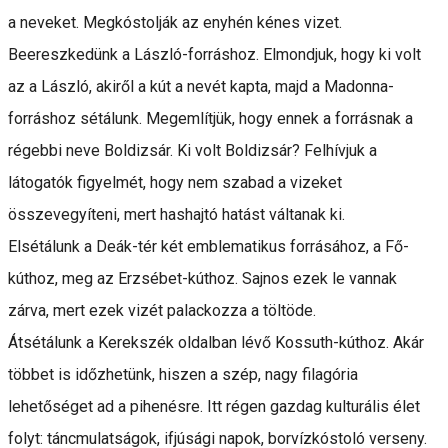
a neveket. Megkóstolják az enyhén kénes vizet.
Beereszkedünk a László-forráshoz. Elmondjuk, hogy ki volt
az a László, akiről a kút a nevét kapta, majd a Madonna-
forráshoz sétálunk. Megemlítjük, hogy ennek a forrásnak a
régebbi neve Boldizsár. Ki volt Boldizsár? Felhívjuk a
látogatók figyelmét, hogy nem szabad a vizeket
összevegyíteni, mert hashajtó hatást váltanak ki.
Elsétálunk a Deák-tér két emblematikus forrásához, a Fő-
kúthoz, meg az Erzsébet-kúthoz. Sajnos ezek le vannak
zárva, mert ezek vizét palackozza a töltöde.
Átsétálunk a Kerekszék oldalban lévő Kossuth-kúthoz. Akár
többet is időzhetünk, hiszen a szép, nagy filagória
lehetőséget ad a pihenésre. Itt régen gazdag kulturális élet
folyt: táncmulatságok, ifjúsági napok, borvízkóstoló verseny.