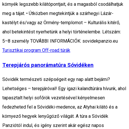
környék legszebb kilátópontjait, és a magasból csodálhatjuk
meg a tájat. • Útközben megtekintjük a szárhegyi Lázár-
kastélyt és/vagy az Örmény-templomot – Kulturális kitérő,
ahol betekintést nyerhetünk a helyi történelembe. Létszám:
5–8 személy TOVÁBBI INFORMÁCIÓK: sovidekpanzio.eu
Turisztikai program
Off-road túrák
Terepjárós panorámatúra Sóvidéken
Sóvidék természeti szépségeit egy nap alatt bejárni?
Lehetséges – terepjáróval! Egy igazi kalandtúrára hívunk, ahol
tapasztalt helyi sofőrök vezetésével kényelmesen
fedezheted fel a Sóvidéki-medence, az Atyhai kilátó és a
környező hegyek lenyűgöző világát. A túra a Sóvidék
Panziótól indul, és igény szerint akár egész napos