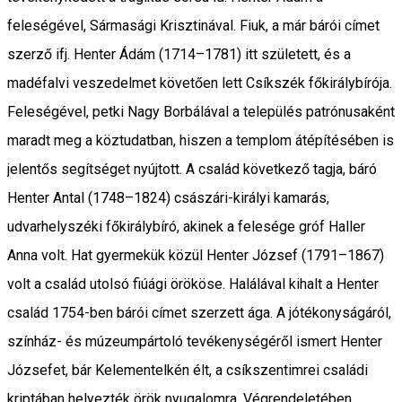
feleségével, Sármasági Krisztinával. Fiuk, a már bárói címet
szerző ifj. Henter Ádám (1714–1781) itt született, és a
madéfalvi veszedelmet követően lett Csíkszék főkirálybírója.
Feleségével, petki Nagy Borbálával a település patrónusaként
maradt meg a köztudatban, hiszen a templom átépítésében is
jelentős segítséget nyújtott. A család következő tagja, báró
Henter Antal (1748–1824) császári-királyi kamarás,
udvarhelyszéki főkirálybíró, akinek a felesége gróf Haller
Anna volt. Hat gyermekük közül Henter József (1791–1867)
volt a család utolsó fiúági örököse. Halálával kihalt a Henter
család 1754-ben bárói címet szerzett ága. A jótékonyságáról,
színház- és múzeumpártoló tevékenységéről ismert Henter
Józsefet, bár Kelementelkén élt, a csíkszentimrei családi
kriptában helyezték örök nyugalomra. Végrendeletében