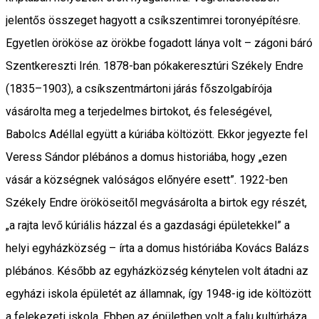
jelentős összeget hagyott a csíkszentimrei toronyépítésre.
Egyetlen örököse az örökbe fogadott lánya volt – zágoni báró
Szentkereszti Irén. 1878-ban pókakeresztúri Székely Endre
(1835–1903), a csíkszentmártoni járás főszolgabírója
vásárolta meg a terjedelmes birtokot, és feleségével,
Babolcs Adéllal együtt a kúriába költözött. Ekkor jegyezte fel
Veress Sándor plébános a domus historiába, hogy „ezen
vásár a községnek valóságos előnyére esett”. 1922-ben
Székely Endre örököseitől megvásárolta a birtok egy részét,
„a rajta levő kúriális házzal és a gazdasági épületekkel” a
helyi egyházközség – írta a domus históriába Kovács Balázs
plébános. Később az egyházközség kénytelen volt átadni az
egyházi iskola épületét az államnak, így 1948-ig ide költözött
a felekezeti iskola. Ebben az épületben volt a falu kultúrháza