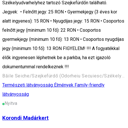
Székelyudvarhelyhez tartozó Szejkefürdőn található.
Jegyek: • Felnőtt jegy: 25 RON • Gyermekjegy (3 éves kor
alatt ingyenes): 15 RON • Nyugdíjas jegy: 15 RON • Csoportos
felnőtt jegy (minimum 10 fő): 22 RON • Csoportos
gyermekjegy (minimum 10 fő): 13 RON • Csoportos nyugdíjas
jegy (minimum 10 fő): 13 RON FIGYELEM! !!! A fogyatékkal
élők ingyenesen léphetnek be a parkba, ha ezt igazoló
dokumentummal rendelkeznek !!!
Băile Seiche/Szejkefürdő (Odorheiu Secuiesc/Székelyudvarhely) 535600, Romania
Természeti látványosság
Élmények
Family-friendly
látványosság
Nyitva
Korondi Madárkert