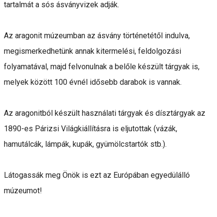
tartalmát a sós ásványvizek adják.
Az aragonit múzeumban az ásvány történetétől indulva,
megismerkedhetünk annak kitermelési, feldolgozási
folyamatával, majd felvonulnak a belőle készült tárgyak is,
melyek között 100 évnél idősebb darabok is vannak.
Az aragonitból készült használati tárgyak és dísztárgyak az
1890-es Párizsi Világkiállításra is eljutottak (vázák,
hamutálcák, lámpák, kupák, gyümölcstartók stb.).
Látogassák meg Önök is ezt az Európában egyedülálló
múzeumot!