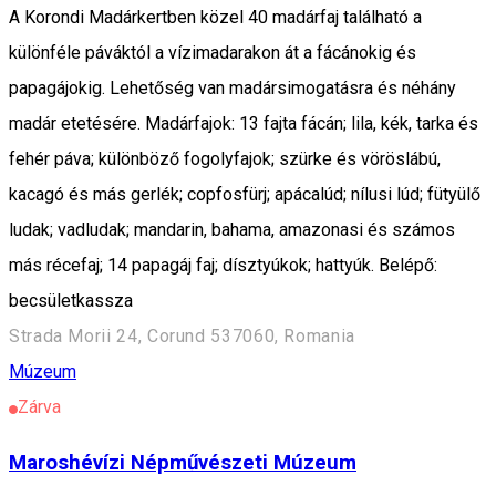
A Korondi Madárkertben közel 40 madárfaj található a
különféle páváktól a vízimadarakon át a fácánokig és
papagájokig. Lehetőség van madársimogatásra és néhány
madár etetésére. Madárfajok: 13 fajta fácán; lila, kék, tarka és
fehér páva; különböző fogolyfajok; szürke és vöröslábú,
kacagó és más gerlék; copfosfürj; apácalúd; nílusi lúd; fütyülő
ludak; vadludak; mandarin, bahama, amazonasi és számos
más récefaj; 14 papagáj faj; dísztyúkok; hattyúk. Belépő:
becsületkassza
Strada Morii 24, Corund 537060, Romania
Múzeum
Zárva
Maroshévízi Népművészeti Múzeum