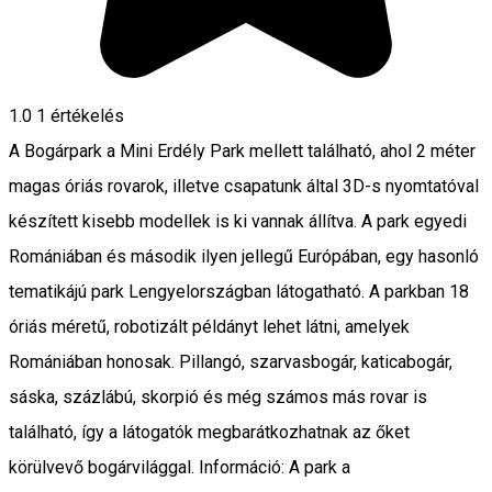
1.0
1 értékelés
A Bogárpark a Mini Erdély Park mellett található, ahol 2 méter
magas óriás rovarok, illetve csapatunk által 3D-s nyomtatóval
készített kisebb modellek is ki vannak állítva. A park egyedi
Romániában és második ilyen jellegű Európában, egy hasonló
tematikájú park Lengyelországban látogatható. A parkban 18
óriás méretű, robotizált példányt lehet látni, amelyek
Romániában honosak. Pillangó, szarvasbogár, katicabogár,
sáska, százlábú, skorpió és még számos más rovar is
található, így a látogatók megbarátkozhatnak az őket
körülvevő bogárvilággal. Információ: A park a