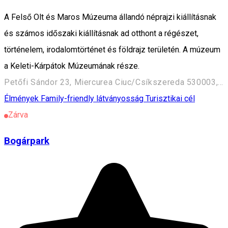
A Felső Olt és Maros Múzeuma állandó néprajzi kiállításnak
és számos időszaki kiállításnak ad otthont a régészet,
történelem, irodalomtörténet és földrajz területén. A múzeum
a Keleti-Kárpátok Múzeumának része.
Petőfi Sándor 23, Miercurea Ciuc/Csíkszereda 530003, Romania
Élmények
Family-friendly látványosság
Turisztikai cél
Zárva
Bogárpark