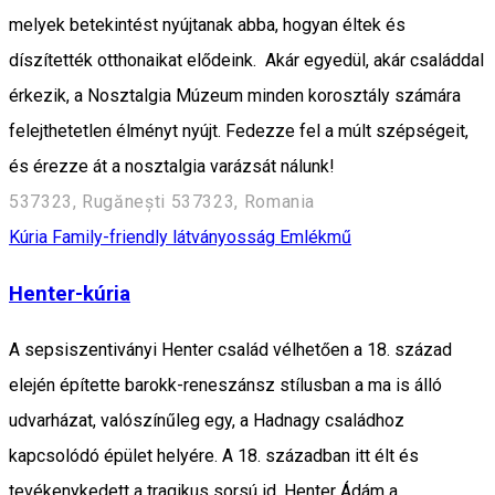
melyek betekintést nyújtanak abba, hogyan éltek és
díszítették otthonaikat elődeink. Akár egyedül, akár családdal
érkezik, a Nosztalgia Múzeum minden korosztály számára
felejthetetlen élményt nyújt. Fedezze fel a múlt szépségeit,
és érezze át a nosztalgia varázsát nálunk!
537323, Rugănești 537323, Romania
Kúria
Family-friendly látványosság
Emlékmű
Henter-kúria
A sepsiszentiványi Henter család vélhetően a 18. század
elején építette barokk-reneszánsz stílusban a ma is álló
udvarházat, valószínűleg egy, a Hadnagy családhoz
kapcsolódó épület helyére. A 18. században itt élt és
tevékenykedett a tragikus sorsú id. Henter Ádám a