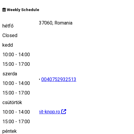
Weekly Schedule
DN13A 1469/b, 537060, Romania
hétfő
Closed
kedd
Keresd térképen
10:00
-
14:00
15:00
-
17:00
szerda
0040745627914
•
0040752932513
10:00
-
14:00
15:00
-
17:00
csütörtök
http://www.aragonit-knop.ro
10:00
-
14:00
15:00
-
17:00
péntek