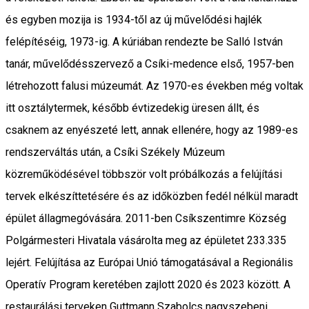
és egyben mozija is 1934-től az új művelődési hajlék
felépítéséig, 1973-ig. A kúriában rendezte be Salló István
tanár, művelődésszervező a Csíki-medence első, 1957-ben
létrehozott falusi múzeumát. Az 1970-es években még voltak
itt osztálytermek, később évtizedekig üresen állt, és
csaknem az enyészeté lett, annak ellenére, hogy az 1989-es
rendszerváltás után, a Csíki Székely Múzeum
közreműködésével többször volt próbálkozás a felújítási
tervek elkészíttetésére és az időközben fedél nélkül maradt
épület állagmegóvására. 2011-ben Csíkszentimre Község
Polgármesteri Hivatala vásárolta meg az épületet 233.335
lejért. Felújítása az Európai Unió támogatásával a Regionális
Operatív Program keretében zajlott 2020 és 2023 között. A
restaurálási terveken Guttmann Szabolcs nagyszebeni