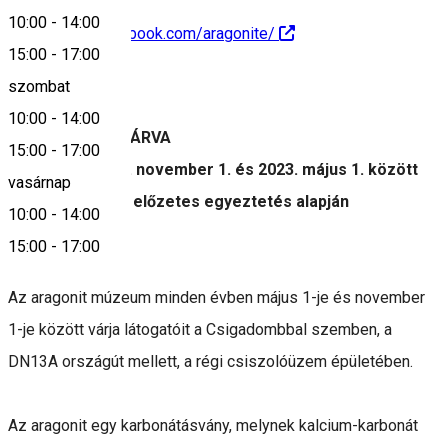
10:00
-
14:00
https://www.facebook.com/aragonite/
15:00
-
17:00
Leírás
szombat
10:00
-
14:00
IDEIGLENESEN ZÁRVA
15:00
-
17:00
A múzeum 2022. november 1. és 2023. május 1. között
vasárnap
zárva tart. Csak előzetes egyeztetés alapján
10:00
-
14:00
látogatható.
15:00
-
17:00
Az aragonit múzeum minden évben május 1-je és november
1-je között várja látogatóit a Csigadombbal szemben, a
DN13A országút mellett, a régi csiszolóüzem épületében.
Az aragonit egy karbonátásvány, melynek kalcium-karbonát