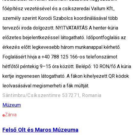
főépítész vezetésével és a csíkszeredai Vallum Kft.,
személy szerint Korodi Szabolcs koordinálásával több
tervezői iroda dolgozott. NYITVATARTÁS A henter-kúria
előzetes bejelentkezéssel látogatható. Időpontfoglalás az
érkezés előtt legkevesebb három munkanappal kérhető.
Foglalásért hívja a +40 788 125 166-os telefonszámot
hétfőtől péntekig 9–15 óra között. Belépő: 10 RON/fő A kúria
kertje ingyenesen látogatható. A fákon kihelyezett QR kódok
leolvasásával megismerheti a fák múltját.
Sântimbru/Csíkszentimre 537271, Romania
Múzeum
Zárva
Felső Olt és Maros Múzeuma