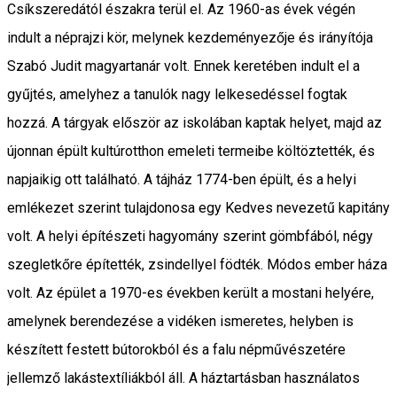
Csíkszeredától északra terül el. Az 1960-as évek végén
indult a néprajzi kör, melynek kezdeményezője és irányítója
Szabó Judit magyartanár volt. Ennek keretében indult el a
gyűjtés, amelyhez a tanulók nagy lelkesedéssel fogtak
hozzá. A tárgyak először az iskolában kaptak helyet, majd az
újonnan épült kultúrotthon emeleti termeibe költöztették, és
napjaikig ott található. A tájház 1774-ben épült, és a helyi
emlékezet szerint tulajdonosa egy Kedves nevezetű kapitány
volt. A helyi építészeti hagyomány szerint gömbfából, négy
szegletkőre építették, zsindellyel födték. Módos ember háza
volt. Az épület a 1970-es években került a mostani helyére,
amelynek berendezése a vidéken ismeretes, helyben is
készített festett bútorokból és a falu népművészetére
jellemző lakástextíliákból áll. A háztartásban használatos