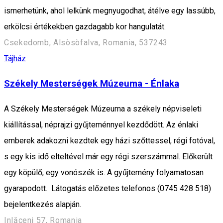
ismerhetünk, ahol lelkünk megnyugodhat, átélve egy lassúbb,
erkölcsi értékekben gazdagabb kor hangulatát.
Csekedomb, Alsòsòfalva, Romania, 537243
Tájház
Székely Mesterségek Múzeuma - Énlaka
A Székely Mesterségek Múzeuma a székely népviseleti
kiállítással, néprajzi gyűjteménnyel kezdődött. Az énlaki
emberek adakozni kezdtek egy házi szőttessel, régi fotóval,
s egy kis idő elteltével már egy régi szerszámmal. Előkerült
egy köpülő, egy vonószék is. A gyűjtemény folyamatosan
gyarapodott. Látogatás előzetes telefonos (0745 428 518)
bejelentkezés alapján.
Inlăceni 57, Romania