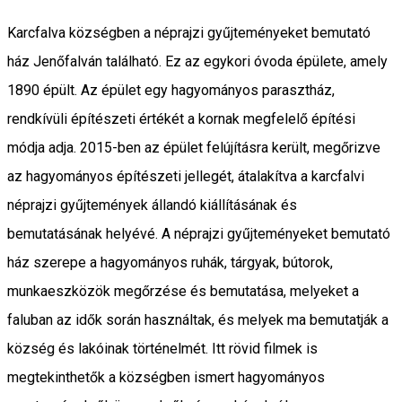
Karcfalva községben a néprajzi gyűjteményeket bemutató
ház Jenőfalván található. Ez az egykori óvoda épülete, amely
1890 épült. Az épület egy hagyományos parasztház,
rendkívüli építészeti értékét a kornak megfelelő építési
módja adja. 2015-ben az épület felújításra került, megőrizve
az hagyományos építészeti jellegét, átalakítva a karcfalvi
néprajzi gyűjtemények állandó kiállításának és
bemutatásának helyévé. A néprajzi gyűjteményeket bemutató
ház szerepe a hagyományos ruhák, tárgyak, bútorok,
munkaeszközök megőrzése és bemutatása, melyeket a
faluban az idők során használtak, és melyek ma bemutatják a
község és lakóinak történelmét. Itt rövid filmek is
megtekinthetők a községben ismert hagyományos