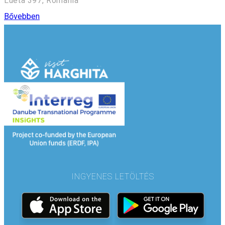
Lueta 397, Romania
Bővebben
INGYENES LETÖLTÉS