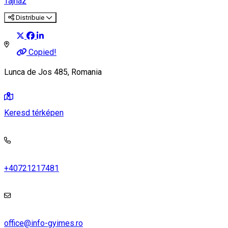
Tájház
Distribuie
Copied!
Lunca de Jos 485, Romania
Keresd térképen
+40721217481
office@info-gyimes.ro