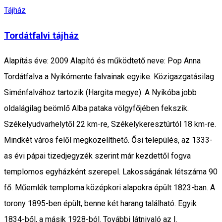
Tájház
Tordátfalvi tájház
Alapítás éve: 2009 Alapító és működtető neve: Pop Anna
Tordátfalva a Nyikómente falvainak egyike. Közigazgatásilag
Siménfalvához tartozik (Hargita megye). A Nyikóba jobb
oldalágilag beömlő Alba pataka völgyfőjében fekszik.
Székelyudvarhelytől 22 km-re, Székelykeresztúrtól 18 km-re.
Mindkét város felől megközelíthető. Ősi település, az 1333-
as évi pápai tizedjegyzék szerint már kezdettől fogva
templomos egyházként szerepel. Lakosságának létszáma 90
fő. Műemlék temploma középkori alapokra épült 1823-ban. A
torony 1895-ben épült, benne két harang található. Egyik
1834-ből, a másik 1928-ból. További látnivaló az I.