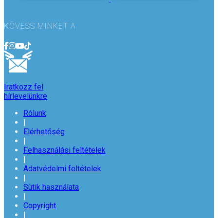
KÖVESS MINKET A
Iratkozz fel
hírlevelünkre
Rólunk
|
Elérhetőség
|
Felhasználási feltételek
|
Adatvédelmi feltételek
|
Sütik használata
|
Copyright
|