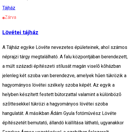
Tájház
Zárva
Lövétei tájház
A Tájház egyike Lövéte nevezetes épületeinek, ahol számos
néprajzi tárgy megtalálható. A falu központjában berendezett,
a múlt századi építészeti stílusát magán viselõ kõházban
jelenleg két szoba van berendezve, amelyek hűen tükrözik a
hagyományos lövétei székely szoba képét. Az egyik a
helyben készített festett bútorzattal valamint a különbözõ
szõttesekkel tükrözi a hagyományos lövétei szoba
hangulatát. A másikban Ádám Gyula fotómûvész Lövéte
építészetét bemutató, állandó kiállítása látható, ugyanakkor