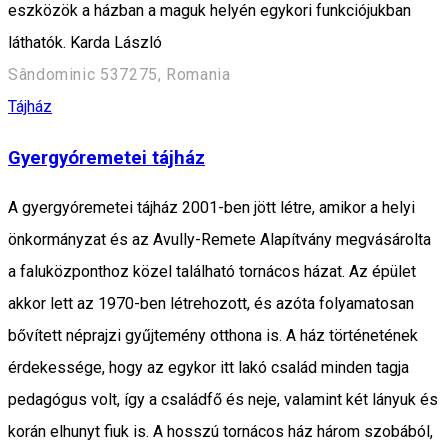
eszközök a házban a maguk helyén egykori funkciójukban
láthatók. Karda László
Sândominic 537275, Romania
Tájház
Gyergyóremetei tájház
A gyergyóremetei tájház 2001-ben jött létre, amikor a helyi
önkormányzat és az Avully-Remete Alapítvány megvásárolta
a faluközponthoz közel található tornácos házat. Az épület
akkor lett az 1970-ben létrehozott, és azóta folyamatosan
bővített néprajzi gyűjtemény otthona is. A ház történetének
érdekessége, hogy az egykor itt lakó család minden tagja
pedagógus volt, így a családfő és neje, valamint két lányuk és
korán elhunyt fiuk is. A hosszú tornácos ház három szobából,