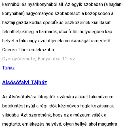
kamrából és nyárikonyhából áll. Az egyik szobában (a hajdani
konyhában) hagyományos szobabelsőt, a középsőben a
háztáji gazdálkodás specifikus eszközeinek kiállítását
tekinthetjükmeg, a harmadik, utca felőli helyiségben kap
helyet a falu nagy szülöttjének munkásságát ismertető
Cseres Tibor emlékszoba.
Gyergyóremete, Bánya utca 11. sz.
Tájház
Alsósófalvi Tájház
Az Alsósófalvára látogatók számára alakult falumúzeum
betekintést nyújt a régi idők kézműves foglalkozásainak
világába. Azt szeretnénk, hogy ez a múzeum váljék a
megtartó, emlékezés helyévé, olyan hellyé, ahol magunkra