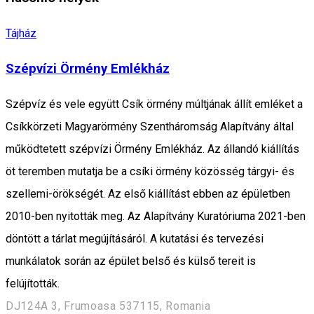
Tájház
Szépvízi Örmény Emlékház
Szépvíz és vele együtt Csík örmény múltjának állít emléket a
Csíkkörzeti Magyarörmény Szentháromság Alapítvány által
működtetett szépvízi Örmény Emlékház. Az állandó kiállítás
öt teremben mutatja be a csíki örmény közösség tárgyi- és
szellemi-örökségét. Az első kiállítást ebben az épületben
2010-ben nyitották meg. Az Alapítvány Kuratóriuma 2021-ben
döntött a tárlat megújításáról. A kutatási és tervezési
munkálatok során az épület belső és külső tereit is
felújították.
DJ124A 3, Frumoasa 537115, Romania