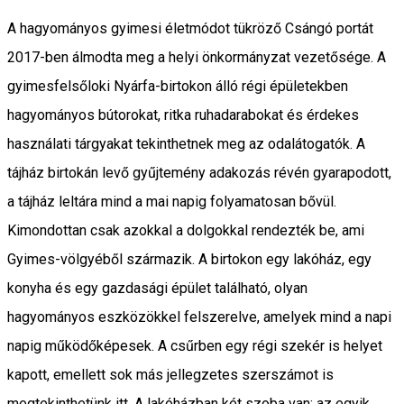
A hagyományos gyimesi életmódot tükröző Csángó portát
2017-ben álmodta meg a helyi önkormányzat vezetősége. A
gyimesfelsőloki Nyárfa-birtokon álló régi épületekben
hagyományos bútorokat, ritka ruhadarabokat és érdekes
használati tárgyakat tekinthetnek meg az odalátogatók. A
tájház birtokán levő gyűjtemény adakozás révén gyarapodott,
a tájház leltára mind a mai napig folyamatosan bővül.
Kimondottan csak azokkal a dolgokkal rendezték be, ami
Gyimes-völgyéből származik. A birtokon egy lakóház, egy
konyha és egy gazdasági épület található, olyan
hagyományos eszközökkel felszerelve, amelyek mind a napi
napig működőképesek. A csűrben egy régi szekér is helyet
kapott, emellett sok más jellegzetes szerszámot is
megtekinthetünk itt. A lakóházban két szoba van: az egyik