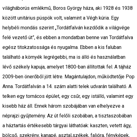
világháborús emlékmű, Boros György háza, aki 1928 és 1938
között unitárius püspök volt, valamint a Végh kúria. Egy
helybéli mondás szerint „Tordátfalván kezdődik a világvége
felé vezető út”, és ebben a mondatban benne van Tordátfalva
egész titokzatossága és nyugalma. Ebben a kis faluban
található a környék legrégebbi, ma is álló és használatban
lévő székely kapuja, amelyet 1800-ban állítottak fel. A tájház
2009-ben önerőből jött létre. Magántulajdon, működtetője Pop
Anna. Tordátfalván a 14. szám alatti telek udvarán található. A
telken egy tornácos épület, egy csűr, egy istálló, valamint egy
kisebb ház áll. Ennek három szobájában van elhelyezve a
néprajzi gyűjtemény. Az út felőli szobában, a tisztaszobában
a háztartás értékesebb tárgyai láthatóak: kaszten, vetett ágy,
bölcső, szekrény, kanapé, asztal,székek, falióra, fényképek,