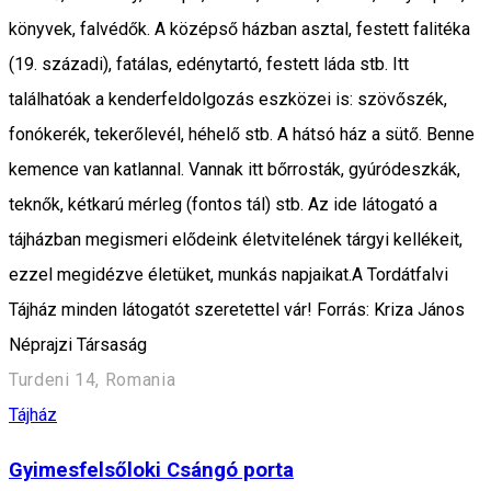
könyvek, falvédők. A középső házban asztal, festett falitéka
(19. századi), fatálas, edénytartó, festett láda stb. Itt
találhatóak a kenderfeldolgozás eszközei is: szövőszék,
fonókerék, tekerőlevél, héhelő stb. A hátsó ház a sütő. Benne
kemence van katlannal. Vannak itt bőrrosták, gyúródeszkák,
teknők, kétkarú mérleg (fontos tál) stb. Az ide látogató a
tájházban megismeri elődeink életvitelének tárgyi kellékeit,
ezzel megidézve életüket, munkás napjaikat.A Tordátfalvi
Tájház minden látogatót szeretettel vár! Forrás: Kriza János
Néprajzi Társaság
Turdeni 14, Romania
Tájház
Gyimesfelsőloki Csángó porta