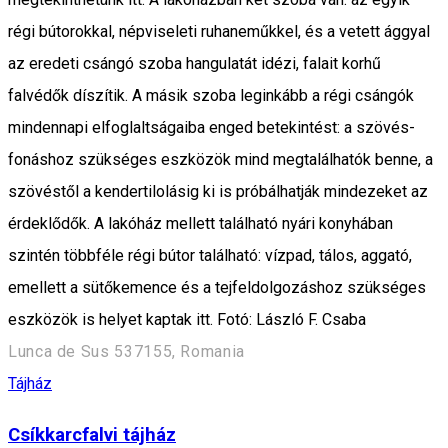
régi bútorokkal, népviseleti ruhaneműkkel, és a vetett ággyal
az eredeti csángó szoba hangulatát idézi, falait korhű
falvédők díszítik. A másik szoba leginkább a régi csángók
mindennapi elfoglaltságaiba enged betekintést: a szövés-
fonáshoz szükséges eszközök mind megtalálhatók benne, a
szövéstől a kendertilolásig ki is próbálhatják mindezeket az
érdeklődők. A lakóház mellett található nyári konyhában
szintén többféle régi bútor található: vízpad, tálos, aggató,
emellett a sütőkemence és a tejfeldolgozáshoz szükséges
eszközök is helyet kaptak itt. Fotó: László F. Csaba
Lunca de Sus 537155, Romania
Tájház
Csíkkarcfalvi tájház