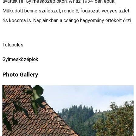
avatták fel Gyimesközéplokon. A ház 1934-ben épült.
Működött benne szülészet, rendelő, fogászat, vegyes üzlet
és kocsma is. Napjainkban a csángó hagyomány értékeit őrzi.
Település
Gyimesközéplok
Photo Gallery