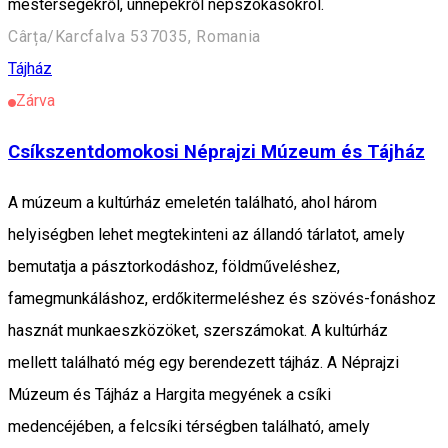
mesterségekről, ünnepekről népszokásokról.
Cârța/Karcfalva 537035, Romania
Tájház
Zárva
Csíkszentdomokosi Néprajzi Múzeum és Tájház
A múzeum a kultúrház emeletén található, ahol három
helyiségben lehet megtekinteni az állandó tárlatot, amely
bemutatja a pásztorkodáshoz, földműveléshez,
famegmunkáláshoz, erdőkitermeléshez és szövés-fonáshoz
hasznát munkaeszközöket, szerszámokat. A kultúrház
mellett található még egy berendezett tájház. A Néprajzi
Múzeum és Tájház a Hargita megyének a csíki
medencéjében, a felcsíki térségben található, amely