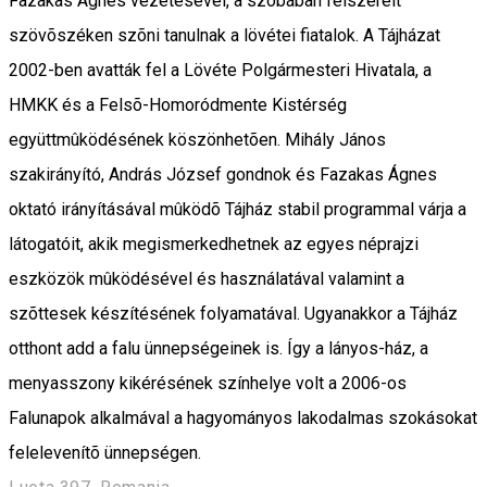
Fazakas Ágnes vezetésével, a szobában felszerelt
szövõszéken szõni tanulnak a lövétei fiatalok. A Tájházat
2002-ben avatták fel a Lövéte Polgármesteri Hivatala, a
HMKK és a Felsõ-Homoródmente Kistérség
együttmûködésének köszönhetõen. Mihály János
szakirányító, András József gondnok és Fazakas Ágnes
oktató irányításával mûködõ Tájház stabil programmal várja a
látogatóit, akik megismerkedhetnek az egyes néprajzi
eszközök mûködésével és használatával valamint a
szõttesek készítésének folyamatával. Ugyanakkor a Tájház
otthont add a falu ünnepségeinek is. Így a lányos-ház, a
menyasszony kikérésének színhelye volt a 2006-os
Falunapok alkalmával a hagyományos lakodalmas szokásokat
felelevenítõ ünnepségen.