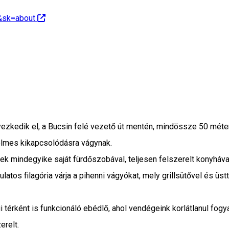
&sk=about
zkedik el, a Bucsin felé vezető út mentén, mindössze 50 méterr
elmes kikapcsolódásra vágynak.
k mindegyike saját fürdőszobával, teljesen felszerelt konyhával 
gulatos filagória várja a pihenni vágyókat, mely grillsütővel és ü
ként is funkcionáló ebédlő, ahol vendégeink korlátlanul fogyasz
erelt.