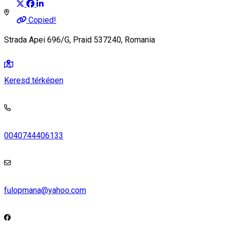
Copied!
Strada Apei 696/G, Praid 537240, Romania
Keresd térképen
0040744406133
fulopmana@yahoo.com