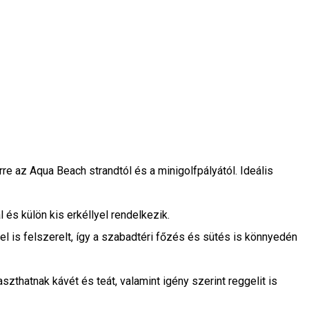
e az Aqua Beach strandtól és a minigolfpályától. Ideális
és külön kis erkéllyel rendelkezik.
sttel is felszerelt, így a szabadtéri főzés és sütés is könnyedén
thatnak kávét és teát, valamint igény szerint reggelit is