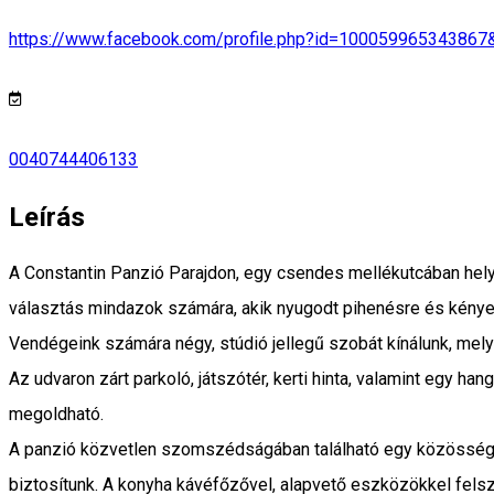
https://www.facebook.com/profile.php?id=100059965343867
0040744406133
Leírás
A Constantin Panzió Parajdon, egy csendes mellékutcában helye
választás mindazok számára, akik nyugodt pihenésre és kény
Vendégeink számára négy, stúdió jellegű szobát kínálunk, melye
Az udvaron zárt parkoló, játszótér, kerti hinta, valamint egy han
megoldható.
A panzió közvetlen szomszédságában található egy közösségi tér
biztosítunk. A konyha kávéfőzővel, alapvető eszközökkel felsz