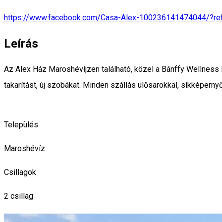
https://www.facebook.com/Casa-Alex-100236141474044/?ref
Leírás
Az Alex Ház Maroshévłjzen található, közel a Bánffy Wellness 
takarítást, új szobákat. Minden szállás ülősarokkal, síkképer
Település
Maroshévíz
Csillagok
2 csillag