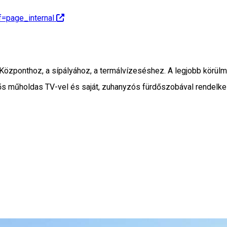
=page_internal
Központhoz, a sípályához, a termálvízeséshez. A legjobb körülmén
nyős műholdas TV-vel és saját, zuhanyzós fürdőszobával rendelke