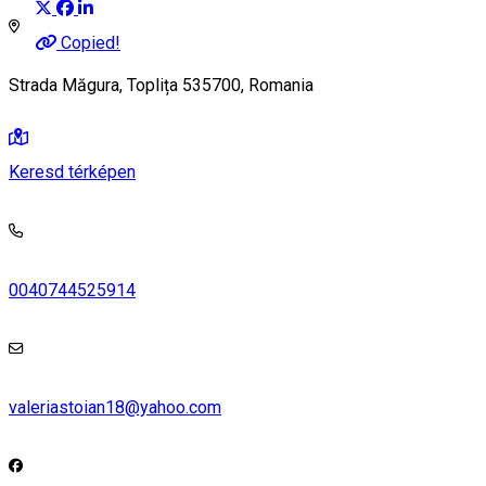
Copied!
Strada Măgura, Toplița 535700, Romania
Keresd térképen
0040744525914
valeriastoian18@yahoo.com