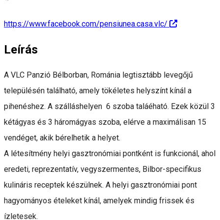
https://www.facebook.com/pensiunea.casa.vlc/
Leírás
A VLC Panzió Bélborban, Románia legtisztább levegőjű
településén található, amely tökéletes helyszínt kínál a
pihenéshez. A szálláshelyen 6 szoba taláéható. Ezek közül 3
kétágyas és 3 háromágyas szoba, elérve a maximálisan 15
vendéget, akik bérelhetik a helyet.
A létesítmény helyi gasztronómiai pontként is funkcionál, ahol
eredeti, reprezentatív, vegyszermentes, Bilbor-specifikus
kulináris receptek készülnek. A helyi gasztronómiai pont
hagyományos ételeket kínál, amelyek mindig frissek és
ízletesek.