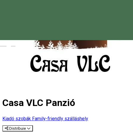
Magyar
Casa VLC Panzió
Kiadó szobák
Family-friendly szálláshely
Distribuie