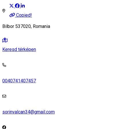
Copied!
Bilbor 537020, Romania
Keresd térképen
0040741407457
sorinvalcan34@gmail.com