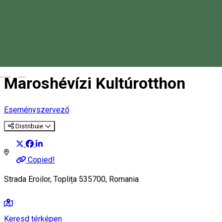
Magyar
Maroshévízi Kultúrotthon
Eseményszervező
Distribuie
Copied!
Strada Eroilor, Toplița 535700, Romania
Keresd térképen