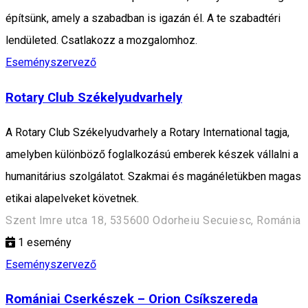
építsünk, amely a szabadban is igazán él. A te szabadtéri
lendületed. Csatlakozz a mozgalomhoz.
Eseményszervező
Rotary Club Székelyudvarhely
A Rotary Club Székelyudvarhely a Rotary International tagja,
amelyben különböző foglalkozású emberek készek vállalni a
humanitárius szolgálatot. Szakmai és magánéletükben magas
etikai alapelveket követnek.
Szent Imre utca 18, 535600 Odorheiu Secuiesc, Románia
1
esemény
Eseményszervező
Romániai Cserkészek – Orion Csíkszereda