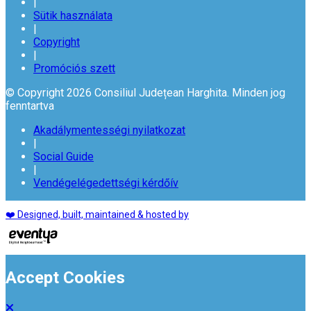
|
Sütik használata
|
Copyright
|
Promóciós szett
© Copyright 2026 Consiliul Județean Harghita. Minden jog
fenntartva
Akadálymentességi nyilatkozat
|
Social Guide
|
Vendégelégedettségi kérdőív
❤️ Designed, built, maintained & hosted by
Accept Cookies