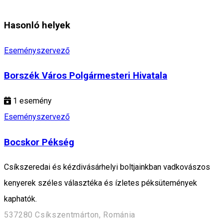
Hasonló helyek
Eseményszervező
Borszék Város Polgármesteri Hivatala
1
esemény
Eseményszervező
Bocskor Pékség
Csíkszeredai és kézdivásárhelyi boltjainkban vadkovászos
kenyerek széles választéka és ízletes péksütemények
kaphatók.
537280 Csíkszentmárton, Románia