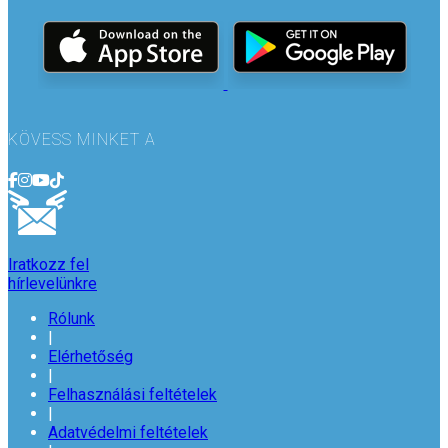
KÖVESS MINKET A
Iratkozz fel
hírlevelünkre
Rólunk
|
Elérhetőség
|
Felhasználási feltételek
|
Adatvédelmi feltételek