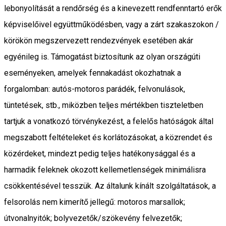
lebonyolítását a rendőrség és a kinevezett rendfenntartó erők
képviselőivel együttműködésben, vagy a zárt szakaszokon /
körökön megszervezett rendezvények esetében akár
egyénileg is. Támogatást biztosítunk az olyan országúti
eseményeken, amelyek fennakadást okozhatnak a
forgalomban: autós-motoros parádék, felvonulások,
tüntetések, stb., miközben teljes mértékben tiszteletben
tartjuk a vonatkozó törvénykezést, a felelős hatóságok által
megszabott feltételeket és korlátozásokat, a közrendet és
közérdeket, mindezt pedig teljes hatékonysággal és a
harmadik feleknek okozott kellemetlenségek minimálisra
csökkentésével tesszük. Az általunk kínált szolgáltatások, a
felsorolás nem kimerítő jellegű: motoros marsallok;
útvonalnyitók; bolyvezetők/szökevény felvezetők;