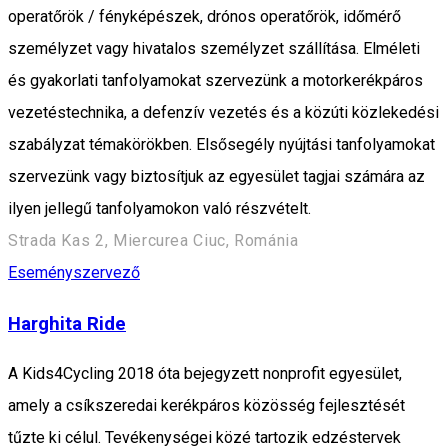
operatőrök / fényképészek, drónos operatőrök, időmérő
személyzet vagy hivatalos személyzet szállítása. Elméleti
és gyakorlati tanfolyamokat szervezünk a motorkerékpáros
vezetéstechnika, a defenzív vezetés és a közúti közlekedési
szabályzat témakörökben. Elsősegély nyújtási tanfolyamokat
szervezünk vagy biztosítjuk az egyesület tagjai számára az
ilyen jellegű tanfolyamokon való részvételt.
Strada Kas 2, Miercurea Ciuc, Románia
Eseményszervező
Harghita Ride
A Kids4Cycling 2018 óta bejegyzett nonprofit egyesület,
amely a csíkszeredai kerékpáros közösség fejlesztését
tűzte ki célul. Tevékenységei közé tartozik edzéstervek