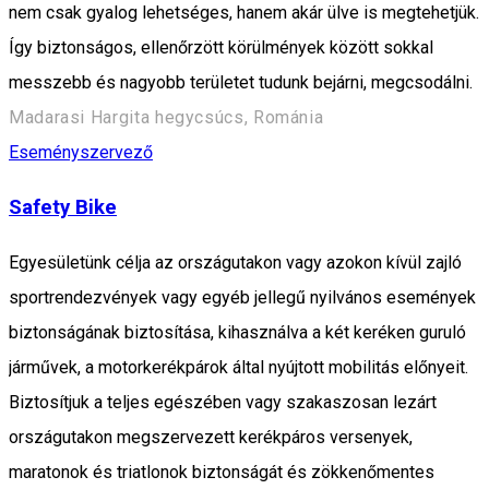
nem csak gyalog lehetséges, hanem akár ülve is megtehetjük.
Így biztonságos, ellenőrzött körülmények között sokkal
messzebb és nagyobb területet tudunk bejárni, megcsodálni.
Madarasi Hargita hegycsúcs, Románia
Eseményszervező
Safety Bike
Egyesületünk célja az országutakon vagy azokon kívül zajló
sportrendezvények vagy egyéb jellegű nyilvános események
biztonságának biztosítása, kihasználva a két keréken guruló
járművek, a motorkerékpárok által nyújtott mobilitás előnyeit.
Biztosítjuk a teljes egészében vagy szakaszosan lezárt
országutakon megszervezett kerékpáros versenyek,
maratonok és triatlonok biztonságát és zökkenőmentes