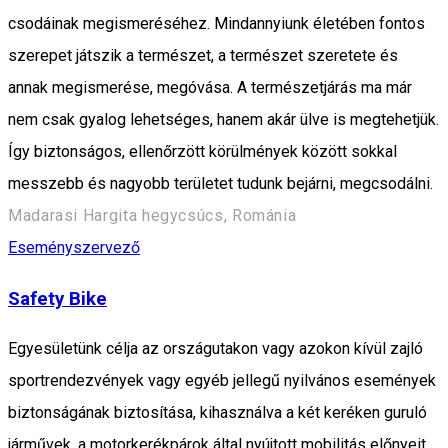
csodáinak megismeréséhez. Mindannyiunk életében fontos
szerepet játszik a természet, a természet szeretete és
annak megismerése, megóvása. A természetjárás ma már
nem csak gyalog lehetséges, hanem akár ülve is megtehetjük.
Így biztonságos, ellenőrzött körülmények között sokkal
messzebb és nagyobb területet tudunk bejárni, megcsodálni.
Madarasi Hargita hegycsúcs, Románia
Eseményszervező
Safety Bike
Egyesületünk célja az országutakon vagy azokon kívül zajló
sportrendezvények vagy egyéb jellegű nyilvános események
biztonságának biztosítása, kihasználva a két keréken guruló
járművek, a motorkerékpárok által nyújtott mobilitás előnyeit.