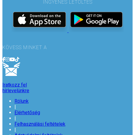
INGYENES LETÖLTÉS
KÖVESS MINKET A
Iratkozz fel
hírlevelünkre
Rólunk
|
Elérhetőség
|
Felhasználási feltételek
|