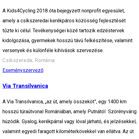
A Kids4Cycling 2018 óta bejegyzett nonprofit egyesület,
amely a csíkszeredai kerékpáros közösség fejlesztését
tűzte ki célul. Tevékenységei közé tartozik edzéstervek
kidolgozása, gyermekek hosszú távú felkészítése, valamint
versenyek és különféle kihívások szervezése.
Csíkszereda, Románia
Eseményszervező
Via Transilvanica
A Via Transilvanica, „az út, amely összeköt”, egy 1400 km
hosszú túraútvonal Romániában, amely Putnától Szörényvárig
húzódik. Gyalog, kerékpárral vagy lóval járható, és jelzésekkel,
valamint egyedi faragott kilométerkövekkel van ellátva. Az út