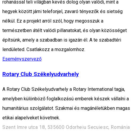
rohanással teli világban kevés dolog olyan valódi, mint a
hegyek között járni telefonjel, zavaró tényezők és sietség
nélkül. Ez a projekt arról szól, hogy megosszuk a
természetben átélt valódi pillanatokat, és olyan közösséget
építsünk, amely a szabadban is igazán él. A te szabadtéri
lendületed. Csatlakozz a mozgalomhoz.
Eseményszervező
Rotary Club Székelyudvarhely
A Rotary Club Székelyudvarhely a Rotary International tagja,
amelyben különböző foglalkozású emberek készek vállalni a
humanitárius szolgálatot. Szakmai és magánéletükben magas
etikai alapelveket követnek.
Szent Imre utca 18, 535600 Odorheiu Secuiesc, Románia