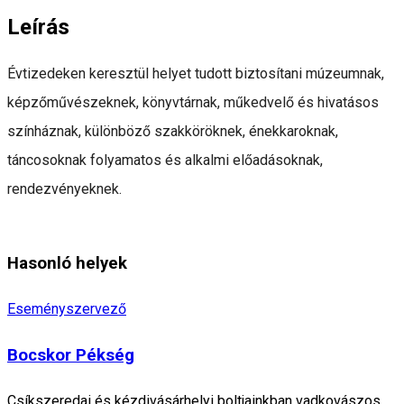
Leírás
Évtizedeken keresztül helyet tudott biztosítani múzeumnak,
képzőművészeknek, könyvtárnak, műkedvelő és hivatásos
színháznak, különböző szakköröknek, énekkaroknak,
táncosoknak folyamatos és alkalmi előadásoknak,
rendezvényeknek.
Hasonló helyek
Eseményszervező
Bocskor Pékség
Csíkszeredai és kézdivásárhelyi boltjainkban vadkovászos