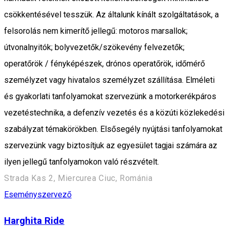
csökkentésével tesszük. Az általunk kínált szolgáltatások, a
felsorolás nem kimerítő jellegű: motoros marsallok;
útvonalnyitók; bolyvezetők/szökevény felvezetők;
operatőrök / fényképészek, drónos operatőrök, időmérő
személyzet vagy hivatalos személyzet szállítása. Elméleti
és gyakorlati tanfolyamokat szervezünk a motorkerékpáros
vezetéstechnika, a defenzív vezetés és a közúti közlekedési
szabályzat témakörökben. Elsősegély nyújtási tanfolyamokat
szervezünk vagy biztosítjuk az egyesület tagjai számára az
ilyen jellegű tanfolyamokon való részvételt.
Strada Kas 2, Miercurea Ciuc, Románia
Eseményszervező
Harghita Ride