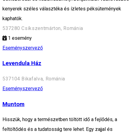
kenyerek széles választéka és ízletes péksütemények
kaphatók.
537280 Csíkszentmárton, Románia
1
esemény
Eseményszervező
Levendula Ház
537104 Bikafalva, Románia
Eseményszervező
Muntom
Hisszük, hogy a természetben töltött idő a fejlődés, a
feltöltődés és a tudatosság tere lehet. Egy zajjal és