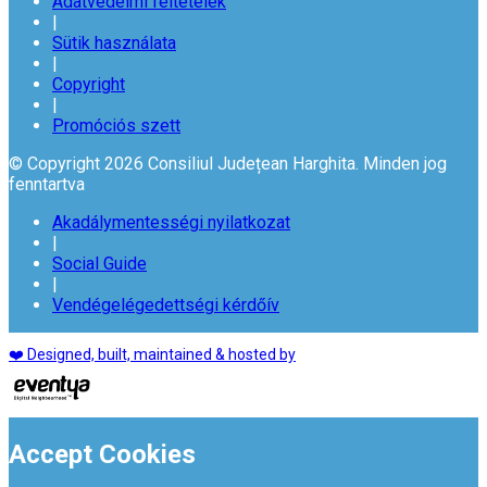
Adatvédelmi feltételek
|
Sütik használata
|
Copyright
|
Promóciós szett
© Copyright 2026 Consiliul Județean Harghita. Minden jog
fenntartva
Akadálymentességi nyilatkozat
|
Social Guide
|
Vendégelégedettségi kérdőív
❤️ Designed, built, maintained & hosted by
Accept Cookies