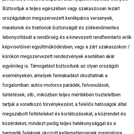
Biztosítjuk a teljes egészében vagy szakaszosan lezárt
országutakon megszervezett kerékpáros versenyek,
maratonok és triatlonok biztonságát és zökkenőmentes
lebonyolítását a rendőrség és a kinevezett rendfenntartó erők
képviselőivel együttműködésben, vagy a zárt szakaszokon /
körökön megszervezett rendezvények esetében akár
egyénileg is. Támogatást biztosítunk az olyan országúti
eseményeken, amelyek fennakadást okozhatnak a
forgalomban: autós-motoros parádék, felvonulások,
tüntetések, stb., miközben teljes mértékben tiszteletben
tartjuk a vonatkozó törvénykezést, a felelős hatóságok által
megszabott feltételeket és korlátozásokat, a közrendet és
közérdeket, mindezt pedig teljes hatékonysággal és a
harmadik feleknek okozott kellemetlenségek minimálisra