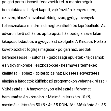
polgári porta kincseit fedezhetik fel. A mesterségek
bemutatása is helyet kapott, vajkészítés, kenyérsütés,
szövés, hímzés, szalmafeldolgozás, gyógynövények
felhasználása mind-mind megtekinthető és kipróbálható. Az
udvaron levő sóház és apiterápiás ház pedig a zavartalan
kikapcsolódást és a gyógyulást szolgálja. A Kincses Porta a
következőket foglalja magába: • polgári ház, eredeti
berendezéssel • sütőház • gazdasági épületek • tejcsarnok
és vajgyár korabeli eszközökkel • kézműves termékek
kiállítása • sóház • apiterápiás ház Előzetes egyeztetés
alapján a látogatók különböző programokon vehetnek részt. •
Vajkészítés: • A hagyományos elkészítési folyamat
bemutatása és kóstolás. • Minimális létszám 10 fő,
maximális létszám 50 fő • Ár: 35 RON/ fő • Mézkóstolás: 35