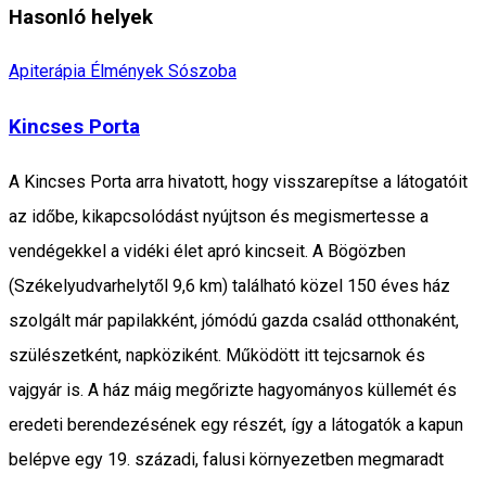
Hasonló helyek
Apiterápia
Élmények
Sószoba
Kincses Porta
A Kincses Porta arra hivatott, hogy visszarepítse a látogatóit
az időbe, kikapcsolódást nyújtson és megismertesse a
vendégekkel a vidéki élet apró kincseit. A Bögözben
(Székelyudvarhelytől 9,6 km) található közel 150 éves ház
szolgált már papilakként, jómódú gazda család otthonaként,
szülészetként, napköziként. Működött itt tejcsarnok és
vajgyár is. A ház máig megőrizte hagyományos küllemét és
eredeti berendezésének egy részét, így a látogatók a kapun
belépve egy 19. századi, falusi környezetben megmaradt