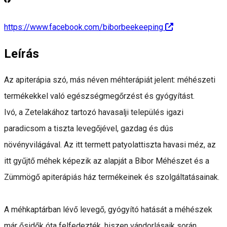
https://www.facebook.com/biborbeekeeping
Leírás
Az apiterápia szó, más néven méhterápiát jelent: méhészeti
termékekkel való egészségmegőrzést és gyógyítást.
Ivó, a Zetelakához tartozó havasalji település igazi
paradicsom a tiszta levegőjével, gazdag és dús
növényvilágával. Az itt termett patyolattiszta havasi méz, az
itt gyűjtő méhek képezik az alapját a Bíbor Méhészet és a
Zümmögő apiterápiás ház termékeinek és szolgáltatásainak.
A méhkaptárban lévő levegő, gyógyító hatását a méhészek
már ősidők óta felfedezték, hiszen vándorlásaik során,