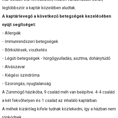
legtöbbször a kaptár közelében aludtak.
A kaptárlevegő a következő betegségek kezelésében
nyújt segítséget:
- Allergiák
- Immunrendszeri betegségek
- Bőrkiütések, viszketés
- Légúti betegségek - hörgőgyulladás, asztma, dohánytüdő
- Alvászavar
- Kiégési szindróma
- Szorongás, nyugtalanság
A Zümmögő házikóba, 9 család méh van beépítve. 4-4 család
a két fekvőhelyen és 1 család az inhaláló kaptárban.
A méhek kizárólag kifele tudnak közlekedni, így a házban nem
röpködnek.