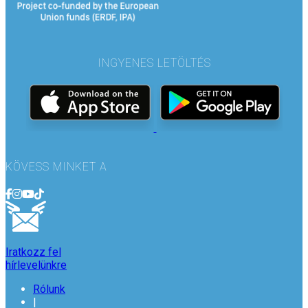
INGYENES LETÖLTÉS
KÖVESS MINKET A
Iratkozz fel
hírlevelünkre
Rólunk
|