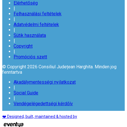
Elérhetőség
|
Felhasználási feltételek
|
Adatvédelmi feltételek
|
Sütik használata
|
Copyright
|
Promóciós szett
© Copyright 2026 Consiliul Județean Harghita. Minden jog
fenntartva
Akadálymentességi nyilatkozat
|
Social Guide
|
Vendégelégedettségi kérdőív
❤️ Designed, built, maintained & hosted by