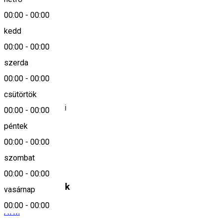
Romania
00:00
-
00:00
kedd
00:00
-
00:00
Keresd térképen
szerda
Leírás
00:00
-
00:00
csütörtök
BRD - ATM Frăției
00:00
-
00:00
péntek
Bank
00:00
-
00:00
szombat
BRD
00:00
-
00:00
Hasonló helyek
vasárnap
00:00
-
00:00
ATM