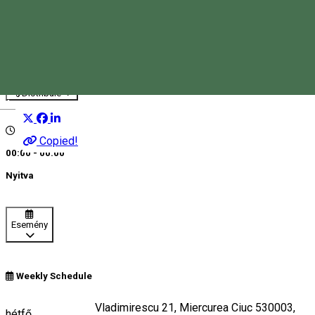
BRD - ATM Frăției
ATM
Distribuie
Magyar
Copied!
00:00 - 00:00
Nyitva
Esemény
Weekly Schedule
BRD Strada Tudor Vladimirescu 21, Miercurea Ciuc 530003,
hétfő