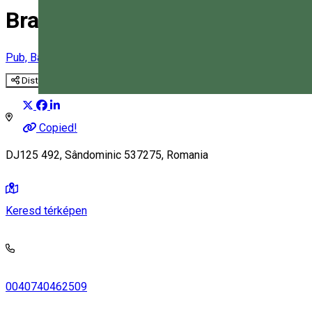
Branch BárBQ
Pub, Bár
Étterem
Distribuie
Magyar
Copied!
DJ125 492, Sândominic 537275, Romania
Keresd térképen
0040740462509